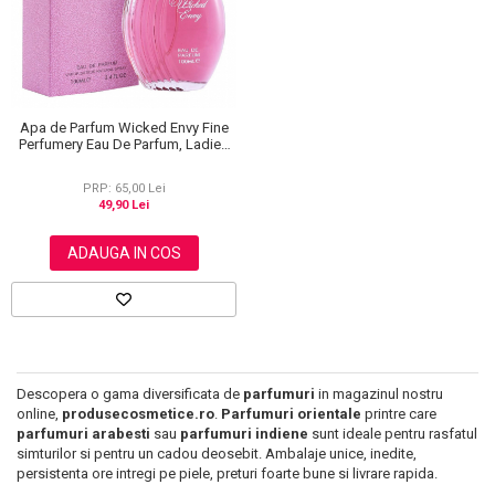
Scrub / Balsam de buze
Netestate pe Animale
Apa de Parfum Wicked Envy Fine
Perfumery Eau De Parfum, Ladies
EDP, 100 ml
PRP: 65,00 Lei
49,90 Lei
ADAUGA IN COS
Descopera o gama diversificata de
parfumuri
in magazinul nostru
online,
produsecosmetice.ro
.
Parfumuri orientale
printre care
parfumuri arabesti
sau
parfumuri indiene
sunt ideale pentru rasfatul
simturilor si pentru un cadou deosebit. Ambalaje unice, inedite,
persistenta ore intregi pe piele, preturi foarte bune si livrare rapida.