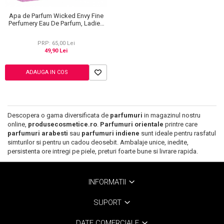
Ingrijire Gene
Lipgloss / Luciu buze
Ruj
Apa de Parfum Wicked Envy Fine
Perfumery Eau De Parfum, Ladies
Scrub / Balsam de buze
EDP, 100 ml
Netestate pe Animale
PRP: 65,00 Lei
49,90 Lei
ADAUGA IN COS
Descopera o gama diversificata de
parfumuri
in magazinul nostru
online,
produsecosmetice.ro
.
Parfumuri orientale
printre care
parfumuri arabesti
sau
parfumuri indiene
sunt ideale pentru rasfatul
simturilor si pentru un cadou deosebit. Ambalaje unice, inedite,
persistenta ore intregi pe piele, preturi foarte bune si livrare rapida.
INFORMATII
SUPORT
DATE COMERCIALE