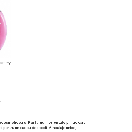
fumery
ml
ecosmetice.ro
.
Parfumuri orientale
printre care
r si pentru un cadou deosebit. Ambalaje unice,