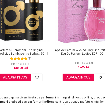
arfum cu Feromoni, The Original
Apa de Parfum Wicked Envy Fine Per
odisiac Bomb, pentru Barbati, 50 ml
Eau De Parfum, Ladies EDP, 100 
(1)
PRP: 65,00 Lei
PRP: 190,00 Lei
49,90 Lei
130,00 Lei
ADAUGA IN COS
ADAUGA IN COS
opera o gama diversificata de
parfumuri
in magazinul nostru online,
produs
umuri arabesti
sau
parfumuri indiene
sunt ideale pentru rasfatul simturilo