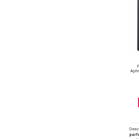
P
Aphr
Masaj Facial si Drenaj Limfatic
Exfolianti si Masti
Gomaj si Exfoliere
Masti
Plasturi ochi / nas / frunte
Produse Curatare Ten
Demachiant si Apa Micelara
Desc
Gel de Curatare
parf