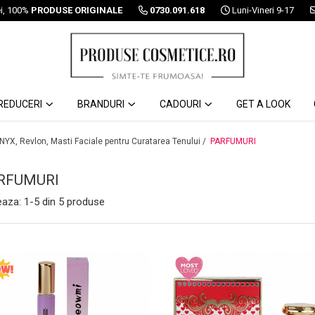
ei, 100%
PRODUSE ORIGINALE
0730.091.618
Luni-Vineri 9-17
REDUCERI
BRANDURI
CADOURI
GET A LOOK
 NYX, Revlon, Masti Faciale pentru Curatarea Tenului /
PARFUMURI
RFUMURI
eaza:
1-
5
din
5
produse