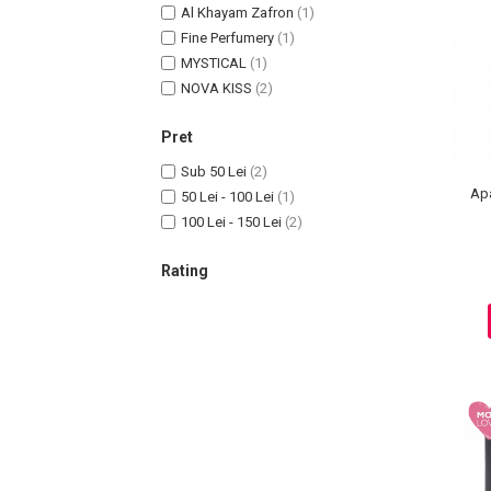
Al Khayam Zafron
(1)
Fine Perfumery
(1)
MYSTICAL
(1)
NOVA KISS
(2)
Uleiuri pentru Par
Pret
Uleiuri pentru Corp
Sub 50 Lei
(2)
Uleiuri Unghii / Cuticule
Ap
50 Lei - 100 Lei
(1)
Uleiuri pentru Ten
100 Lei - 150 Lei
(2)
Uleiuri Esentiale
INGRIJIRE TEN
Rating