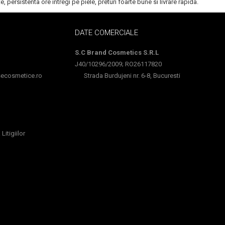
te, persistenta ore intregi pe piele, preturi foarte bune si livrare rapida.
DATE COMERCIALE
S.C Brand Cosmetics S.R.L
J40/10296/2009; RO26117820
cosmetice.ro
Strada Burdujeni nr. 6-8, Bucuresti
Litigiilor