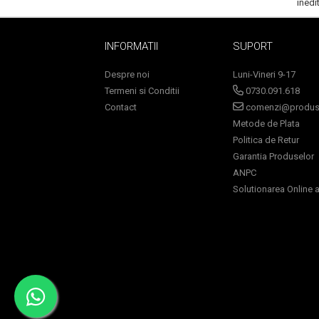
inedi
Lotiune Tonica
Hidratare
Contur de Ochi
INFORMATII
SUPORT
Creme de Noapte
Despre noi
Luni-Vineri 9-17
Creme de Zi
Termeni si Conditii
0730.091.618
Serum / Elixir
Contact
comenzi@produse
Antirid
Metode de Plata
Contur de Ochi
Politica de Retur
Creme de Noapte
Garantia Produselor
Creme de Zi
ANPC
Solutionarea Online a 
Plasturi Antirid
Serum / Elixir
Imperfectiuni
Iritatii
Matifiant si Purifiant
Matifiere
Spray Fixare Machiaj
Roseata