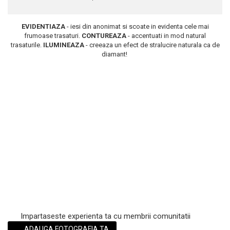
Scrub / Balsam de buze
Netestate pe Animale
EVIDENTIAZA
- iesi din anonimat si scoate in evidenta cele mai
frumoase trasaturi.
CONTUREAZA
- accentuati in mod natural
trasaturile.
ILUMINEAZA
- creeaza un efect de stralucire naturala ca de
diamant!
Impartaseste experienta ta cu membrii comunitatii
ADAUGA FOTOGRAFIA TA