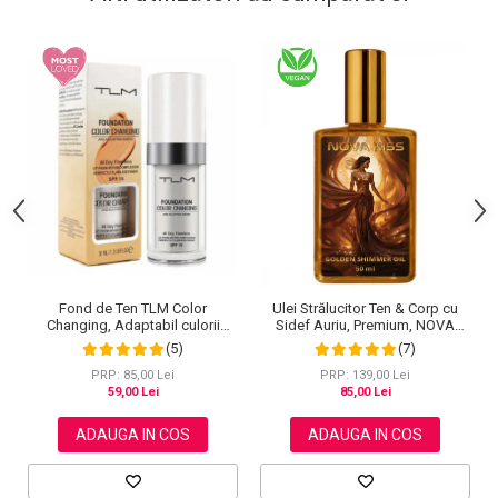
Fond de Ten TLM Color
Ulei Strălucitor Ten & Corp cu
Changing, Adaptabil culorii
Sidef Auriu, Premium, NOVA
Tenului, Rezistent la Transfer
KISS®, 50 ml
(5)
(7)
16H, SPF 15, 30 ml
PRP: 85,00 Lei
PRP: 139,00 Lei
59,00 Lei
85,00 Lei
ADAUGA IN COS
ADAUGA IN COS