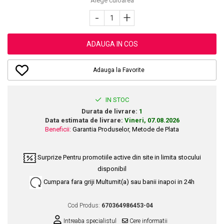
Alege culoarea
Dupa Plaja
Tus de Ochi
Buze
Volum
Unghii
Antirid
-
+
Intensificatoare
Rimel
Seturi Rujuri / Glossuri
Ingrijire par
Plasturi Pentru Cicatrici
Contur de Ochi
Pigmenti Machiaj
Fiole
Bureti de Baie
Creme de Noapte
Solutii Ingrijire Gene
ADAUGA IN COS
Serum-Elixir
Creme de Zi
Creme Ingrijire Cicatrici
Gene False
Uleiuri
Plasturi Antirid
Exfolianti / Scrub / Plasturi
Gene False
Adauga la Favorite
Vopsea de Par
Serum / Elixir
Glittere Ochi / Ten si Sclipici
Nuantatoare
Imperfectiuni
IN STOC
Sprancene
Vopsele
Iritatii
Durata de livrare:
1
Creion Sprancene
Styling
Data estimata de livrare:
Vineri, 07.08.2026
Matifiant si Purifiant
Fard si Pudra de Sprancene
Beneficii:
Garantia Produselor
,
Metode de Plata
Fixativ
Matifiere
Gel Sprancene
Gel si Ceara
Spray Fixare Machiaj
Mascara pentru Sprancene
Spuma
Surprize
Pentru promotiile active din site in limita stocului
Roseata
Vopsea Sprancene
disponibil
Perii de Par si Piepteni
Pete
Buze
Cumpara fara griji
Multumit(a) sau banii inapoi in 24h
Creion Contur
Ingrijire Gene
Cod Produs:
670364986453-04
Lipgloss / Luciu buze
Intreaba specialistul
Cere informatii
Ruj