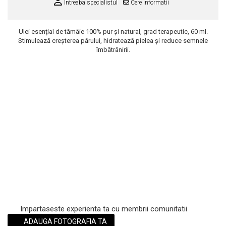
Intreaba specialistul
Cere informatii
Scrub / Balsam de buze
Netestate pe Animale
Ulei esențial de tămâie 100% pur și natural, grad terapeutic, 60 ml.
Stimulează creșterea părului, hidratează pielea și reduce semnele
îmbătrânirii.
Impartaseste experienta ta cu membrii comunitatii
ADAUGA FOTOGRAFIA TA