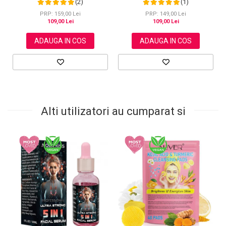
(2)
(1)
Scalpului si Ingrijirea Pielii, 60 ml
parului, ingrijirea scalpului, pielii,
genelor si sprancenelor, 60 ml
PRP: 159,00 Lei
PRP: 149,00 Lei
109,00 Lei
109,00 Lei
ADAUGA IN COS
ADAUGA IN COS
Alti utilizatori au cumparat si