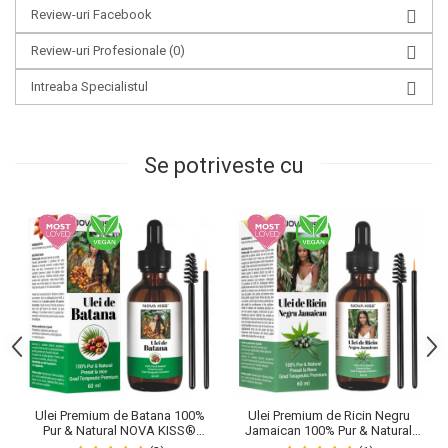
Review-uri Facebook
Review-uri Profesionale
(0)
Intreaba Specialistul
Se potriveste cu
Ulei Premium de Batana 100%
Ulei Premium de Ricin Negru
Pur & Natural NOVA KISS®
Jamaican 100% Pur & Natural
pentru Cresterea Parului, Tratarea
NOVA KISS® pentru cresterea