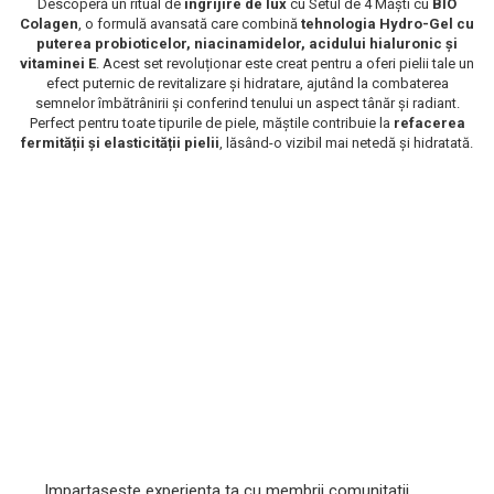
Descoperă un ritual de
îngrijire de lux
cu Setul de 4 Măști cu
BIO
Colagen
, o formulă avansată care combină
tehnologia Hydro-Gel cu
Scrub / Balsam de buze
puterea probioticelor, niacinamidelor, acidului hialuronic și
Netestate pe Animale
vitaminei E
. Acest set revoluționar este creat pentru a oferi pielii tale un
efect puternic de revitalizare și hidratare, ajutând la combaterea
semnelor îmbătrânirii și conferind tenului un aspect tânăr și radiant.
Perfect pentru toate tipurile de piele, măștile contribuie la
refacerea
fermității și elasticității pielii
, lăsând-o vizibil mai netedă și hidratată.
Impartaseste experienta ta cu membrii comunitatii