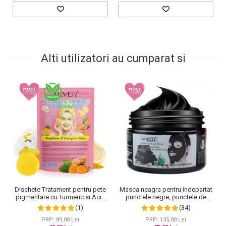
Alti utilizatori au cumparat si
Dischete Tratament pentru pete
Masca neagra pentru indepartat
pigmentare cu Turmeric si Acid
punctele negre, punctele de
kojic, Curatare in profunzime,
grasime, efect anti-rid, Wokali cu
(1)
(34)
Aliver, 40 bucati
carbune activ, 300 g
PRP: 89,00 Lei
PRP: 135,00 Lei