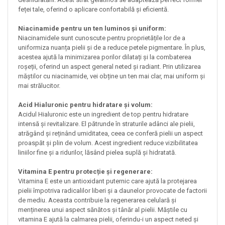
feței tale, oferind o aplicare confortabilă și eficientă.
Niacinamide pentru un ten luminos și uniform:
Niacinamidele sunt cunoscute pentru proprietățile lor de a
uniformiza nuanța pielii și de a reduce petele pigmentare. În plus,
acestea ajută la minimizarea porilor dilatați și la combaterea
roșeții, oferind un aspect general neted și radiant. Prin utilizarea
măștilor cu niacinamide, vei obține un ten mai clar, mai uniform și
mai strălucitor.
Acid Hialuronic pentru hidratare și volum:
Acidul Hialuronic este un ingredient de top pentru hidratare
intensă și revitalizare. El pătrunde în straturile adânci ale pielii,
atrăgând și reținând umiditatea, ceea ce conferă pielii un aspect
proaspăt și plin de volum. Acest ingredient reduce vizibilitatea
liniilor fine și a ridurilor, lăsând pielea suplă și hidratată.
Vitamina E pentru protecție și regenerare:
Vitamina E este un antioxidant puternic care ajută la protejarea
pielii împotriva radicalilor liberi și a daunelor provocate de factorii
de mediu. Aceasta contribuie la regenerarea celulară și
menținerea unui aspect sănătos și tânăr al pielii. Măștile cu
vitamina E ajută la calmarea pielii, oferindu-i un aspect neted și