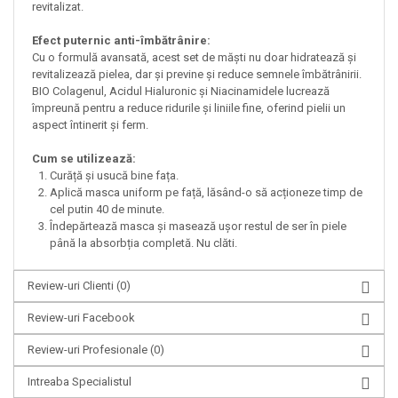
revitalizat.
Efect puternic anti-îmbătrânire:
Cu o formulă avansată, acest set de măști nu doar hidratează și
revitalizează pielea, dar și previne și reduce semnele îmbătrânirii.
BIO Colagenul, Acidul Hialuronic și Niacinamidele lucrează
împreună pentru a reduce ridurile și liniile fine, oferind pielii un
aspect întinerit și ferm.
Cum se utilizează:
Curăță și usucă bine fața.
Aplică masca uniform pe față, lăsând-o să acționeze timp de
cel putin 40 de minute.
Îndepărtează masca și masează ușor restul de ser în piele
până la absorbția completă. Nu clăti.
Review-uri Clienti
(0)
Review-uri Facebook
Review-uri Profesionale
(0)
Intreaba Specialistul