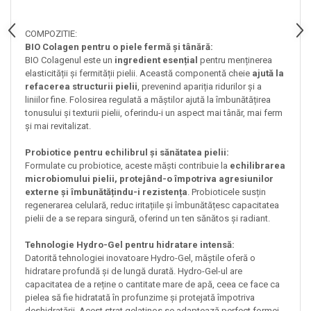
COMPOZITIE:
BIO Colagen pentru o piele fermă și tânără:
BIO Colagenul este un
ingredient esențial
pentru menținerea
elasticității și fermității pielii. Această componentă cheie
ajută la
refacerea structurii pielii
, prevenind apariția ridurilor și a
liniilor fine. Folosirea regulată a măștilor ajută la îmbunătățirea
tonusului și texturii pielii, oferindu-i un aspect mai tânăr, mai ferm
și mai revitalizat.
Probiotice pentru echilibrul și sănătatea pielii:
Formulate cu probiotice, aceste măști contribuie la
echilibrarea
microbiomului pielii, protejând-o împotriva agresiunilor
externe și îmbunătățindu-i rezistența
. Probioticele susțin
regenerarea celulară, reduc iritațiile și îmbunătățesc capacitatea
pielii de a se repara singură, oferind un ten sănătos și radiant.
Tehnologie Hydro-Gel pentru hidratare intensă:
Datorită tehnologiei inovatoare Hydro-Gel, măștile oferă o
hidratare profundă și de lungă durată. Hydro-Gel-ul are
capacitatea de a reține o cantitate mare de apă, ceea ce face ca
pielea să fie hidratată în profunzime și protejată împotriva
deshidratării. Acest strat gelatinos se adaptează perfect formei