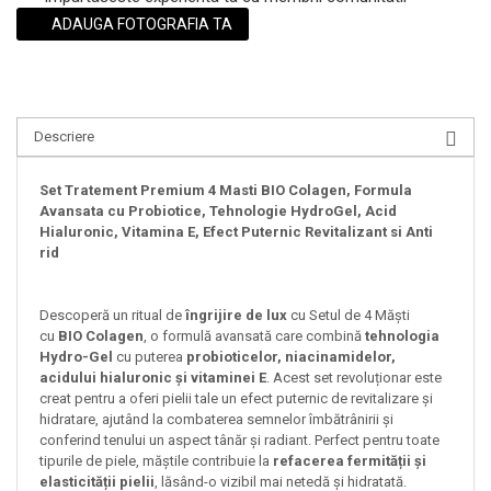
ADAUGA FOTOGRAFIA TA
Descriere
Set Tratement Premium 4 Masti BIO Colagen, Formula
Avansata cu Probiotice, Tehnologie HydroGel,
Acid
Hialuronic, Vitamina E, Efect Puternic Revitalizant si Anti
rid
Descoperă un ritual de
îngrijire de lux
cu Setul de 4 Măști
cu
BIO Colagen
, o formulă avansată care combină
tehnologia
Hydro-Gel
cu puterea
probioticelor, niacinamidelor,
acidului hialuronic și vitaminei E
. Acest set revoluționar este
creat pentru a oferi pielii tale un efect puternic de revitalizare și
hidratare, ajutând la combaterea semnelor îmbătrânirii și
conferind tenului un aspect tânăr și radiant. Perfect pentru toate
tipurile de piele, măștile contribuie la
refacerea fermității și
elasticității pielii
, lăsând-o vizibil mai netedă și hidratată.