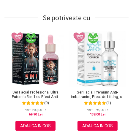
Se potriveste cu
Ser Facial Profesional Ultra
Ser Facial Premium Anti-
Puternic 5 in 1 cu Efect Anti-
imbatranire, Efect de Lifting, cu
Imbatranire NOVA KISS®, 30 ml
Acid Hialuronic, Colagen,
(9)
(1)
Ceramide, Vitamina C, 60 ml
PRP: 200,00 Lei
PRP: 195,00 Lei
69,90 Lei
138,00 Lei
ADAUGA IN COS
ADAUGA IN COS