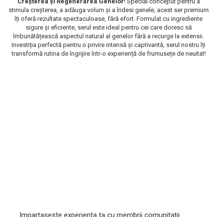
Creșterea și Regenerarea Genelor
! Special conceput pentru a
stimula creșterea, a adăuga volum și a îndesi genele, acest ser premium
Scrub / Balsam de buze
îți oferă rezultate spectaculoase, fără efort. Formulat cu ingrediente
Netestate pe Animale
sigure și eficiente, serul este ideal pentru cei care doresc să
îmbunătățească aspectul natural al genelor fără a recurge la extensii.
Investiția perfectă pentru o privire intensă și captivantă, serul nostru îți
transformă rutina de îngrijire într-o experiență de frumusețe de neuitat!
Impartaseste experienta ta cu membrii comunitatii