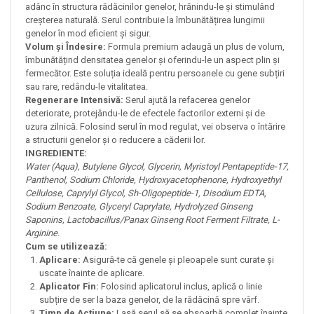
adânc în structura rădăcinilor genelor, hrănindu-le și stimulând
creșterea naturală. Serul contribuie la îmbunătățirea lungimii
genelor în mod eficient și sigur.
Volum și Îndesire:
Formula premium adaugă un plus de volum,
îmbunătățind densitatea genelor și oferindu-le un aspect plin și
fermecător. Este soluția ideală pentru persoanele cu gene subțiri
sau rare, redându-le vitalitatea.
Regenerare Intensivă:
Serul ajută la refacerea genelor
deteriorate, protejându-le de efectele factorilor externi și de
uzura zilnică. Folosind serul în mod regulat, vei observa o întărire
a structurii genelor și o reducere a căderii lor.
INGREDIENTE:
Water (Aqua), Butylene Glycol, Glycerin, Myristoyl Pentapeptide-17,
Panthenol, Sodium Chloride, Hydroxyacetophenone, Hydroxyethyl
Cellulose, Caprylyl Glycol, Sh-Oligopeptide-1, Disodium EDTA,
Sodium Benzoate, Glyceryl Caprylate, Hydrolyzed Ginseng
Saponins, Lactobacillus/Panax Ginseng Root Ferment Filtrate, L-
Arginine.
Cum se utilizează:
Aplicare:
Asigură-te că genele și pleoapele sunt curate și
uscate înainte de aplicare.
Aplicator Fin:
Folosind aplicatorul inclus, aplică o linie
subțire de ser la baza genelor, de la rădăcină spre vârf.
Timp de Acțiune:
Lasă serul să se absoarbă complet înainte