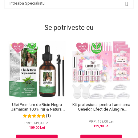
Intreaba Specialistul
Se potriveste cu
Kit profesional pentru Laminarea
Ulei Premium de Ricin Negru
Genelor, Efect de Alungire,
Jamaican 100% Pur & Natural
Curbare si Volum, Aliver Lash Lift
NOVA KISS® pentru cresterea
(1)
parului, ingrijirea scalpului, pielii,
PRP: 159,00 Lei
genelor si sprancenelor, 60 ml
PRP: 149,00 Lei
129,90 Lei
109,00 Lei