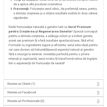
de a aplica alte produse cosmetice.
Frecvență:
Folosește serul zilnic, de preferință seara, pentru
a stimula creșterea și a obține rezultate vizibile în doar câteva
săptămâni.
Redă frumusețea naturală a genelor tale cu
Serul Premium
pentru Creșterea și Regenerarea Genelor
! Special conceput
pentru a stimula creșterea, a adăuga volum și a îndesi genele,
acest ser premium îți oferă rezultate spectaculoase, fără efort.
Formulat cu ingrediente sigure și eficiente, serul este ideal pentru
cei care doresc să îmbunătățească aspectul natural al genelor
fără a recurge la extensii. Investiția perfectă pentru o privire
intensă și captivantă, serul nostru îți transformă rutina de îngrijire
într-o experiență de frumusețe de neuitat!
Review-uri Clienti
(1)
Review-uri Facebook
Review-uri Profesionale
(0)