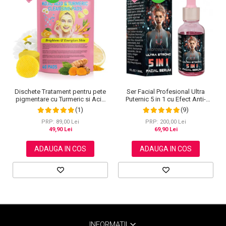
Dischete Tratament pentru pete
Ser Facial Profesional Ultra
pigmentare cu Turmeric si Acid
Puternic 5 in 1 cu Efect Anti-
kojic, Curatare in profunzime,
Imbatranire NOVA KISS®, 30 ml
(1)
(9)
Aliver, 40 bucati
PRP: 89,00 Lei
PRP: 200,00 Lei
49,90 Lei
69,90 Lei
ADAUGA IN COS
ADAUGA IN COS
INFORMATII