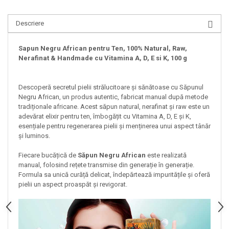
Descriere
Sapun Negru African pentru Ten, 100% Natural, Raw,
Nerafinat & Handmade cu Vitamina A, D, E si K, 100 g
Descoperă secretul pielii strălucitoare și sănătoase cu Săpunul
Negru African, un produs autentic, fabricat manual după metode
tradiționale africane. Acest săpun natural, nerafinat și raw este un
adevărat elixir pentru ten, îmbogățit cu Vitamina A, D, E și K,
esențiale pentru regenerarea pielii și menținerea unui aspect tânăr
și luminos.
Fiecare bucățică de
Săpun Negru African
este realizată
manual, folosind rețete transmise din generație în generație.
Formula sa unică curăță delicat, îndepărtează impuritățile și oferă
pielii un aspect proaspăt și revigorat.