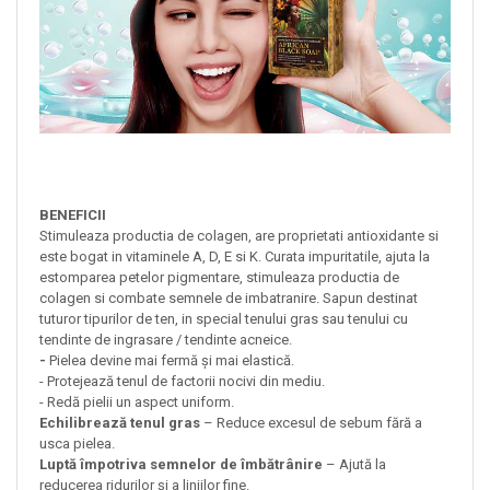
BENEFICII
Stimuleaza productia de colagen, are proprietati antioxidante si
este bogat in vitaminele A, D, E si K. Curata impuritatile, ajuta la
estomparea petelor pigmentare, stimuleaza productia de
colagen si combate semnele de imbatranire. Sapun destinat
tuturor tipurilor de ten, in special tenului gras sau tenului cu
tendinte de ingrasare / tendinte acneice.
-
Pielea devine mai fermă și mai elastică.
- Protejează tenul de factorii nocivi din mediu.
- Redă pielii un aspect uniform.
Echilibrează tenul gras
– Reduce excesul de sebum fără a
usca pielea.
Luptă împotriva semnelor de îmbătrânire
– Ajută la
reducerea ridurilor și a liniilor fine.