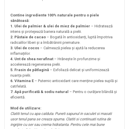
Contine ingrediente 100% naturale pentru o piele
sănătoasă:
1. Ulei de palmier & ulei de miez de palmier
– Hidratează
intens și protejează bariera naturală a pielii.
2. Păstaie de cacao
– Bogată în antioxidanți, luptă împotriva
radicalilor liberi și a îmbătrânirii premature.
3. Ulei de cocos
– Calmează pielea și ajută la reducerea
inflamațiilor.
4. Unt de shea nerafinat
– Hrănește în profunzime și
accelerează regenerarea pielii.
5. Frasin de pătlagină
– Exfoliază delicat și uniformizează
nuanța pielii.
6. Vitamina E
– Puternic antioxidant care menține pielea suplă și
catifelată.
7. Apă purificată & sodiu natural
– Pentru o curățare blândă și
eficientă.
Mod de utilizare:
Clatiti tenul cu apa calduta. Puneti sapunul in saculet si masati
usor tenul pana se creaza spuma. Clatiti si continuati rutina de
ingrijire cu ser sau crema hidratanta. Pentru cele mai bune