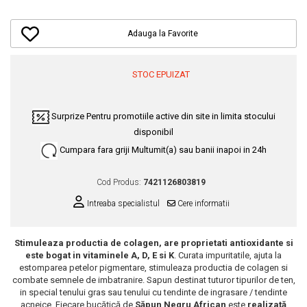
Dupa Plaja
Tus de Ochi
Buze
Volum
Unghii
Antirid
Intensificatoare
Rimel
Seturi Rujuri / Glossuri
Ingrijire par
Plasturi Pentru Cicatrici
Contur de Ochi
Adauga la Favorite
Pigmenti Machiaj
Fiole
Bureti de Baie
Creme de Noapte
Solutii Ingrijire Gene
Serum-Elixir
Creme de Zi
Creme Ingrijire Cicatrici
STOC EPUIZAT
Gene False
Uleiuri
Plasturi Antirid
Exfolianti / Scrub / Plasturi
Gene False
Vopsea de Par
Serum / Elixir
Glittere Ochi / Ten si Sclipici
Surprize
Pentru promotiile active din site in limita stocului
Nuantatoare
Imperfectiuni
disponibil
Sprancene
Vopsele
Iritatii
Cumpara fara griji
Multumit(a) sau banii inapoi in 24h
Creion Sprancene
Styling
Matifiant si Purifiant
Fard si Pudra de Sprancene
Fixativ
Cod Produs:
7421126803819
Matifiere
Gel Sprancene
Gel si Ceara
Intreaba specialistul
Cere informatii
Spray Fixare Machiaj
Mascara pentru Sprancene
Spuma
Roseata
Vopsea Sprancene
Perii de Par si Piepteni
Stimuleaza productia de colagen, are proprietati antioxidante si
Pete
Buze
este bogat in vitaminele A, D, E si K
. Curata impuritatile, ajuta la
estomparea petelor pigmentare, stimuleaza productia de colagen si
Creion Contur
Ingrijire Gene
combate semnele de imbatranire. Sapun destinat tuturor tipurilor de ten,
Lipgloss / Luciu buze
in special tenului gras sau tenului cu tendinte de ingrasare / tendinte
Ruj
acneice. Fiecare bucățică de
Săpun Negru African
este
realizată