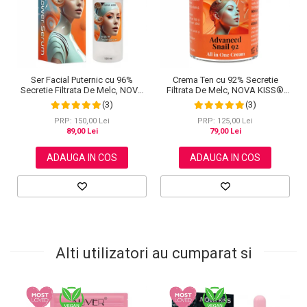
Ser Facial Puternic cu 96%
Crema Ten cu 92% Secretie
Secretie Filtrata De Melc, NOVA
Filtrata De Melc, NOVA KISS®
KISS® Snail 96 Power Serum,
Advanced Snail 92 All In One,
(3)
(3)
100 ml
100 g
PRP: 150,00 Lei
PRP: 125,00 Lei
89,00 Lei
79,00 Lei
ADAUGA IN COS
ADAUGA IN COS
Alti utilizatori au cumparat si