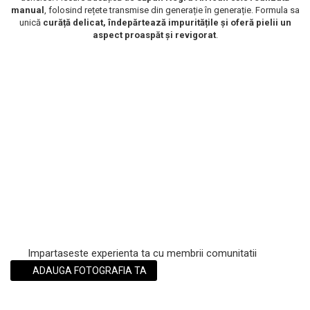
manual
, folosind rețete transmise din generație în generație. Formula sa
Scrub / Balsam de buze
unică
curăță delicat, îndepărtează impuritățile și oferă pielii un
Netestate pe Animale
aspect proaspăt și revigorat
.
Impartaseste experienta ta cu membrii comunitatii
ADAUGA FOTOGRAFIA TA