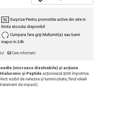
Surprize
Pentru promotiile active din site in
limita stocului disponibil
Cumpara fara griji
Multumit(a) sau banii
inapoi in 24h
tul
Cere informatii
eedle (microace dizolvabile) și acțiune
Hialuronic și Peptide
acționează țintit împotriva
fect vizibil de netezire și luminozitate, fiind ideali
 (tratament de impact).