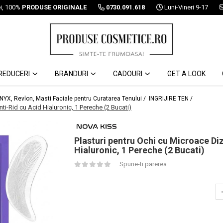
ei, 100%
PRODUSE ORIGINALE
0730.091.618
Luni-Vineri 9-17
REDUCERI
BRANDURI
CADOURI
GET A LOOK
 NYX, Revlon, Masti Faciale pentru Curatarea Tenului /
INGRIJIRE TEN /
nti-Rid cu Acid Hialuronic, 1 Pereche (2 Bucati)
Plasturi pentru Ochi cu Microace Diz
Hialuronic, 1 Pereche (2 Bucati)
Spune-ti parerea