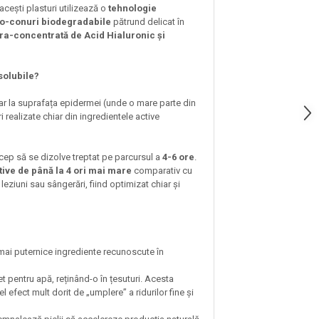
acești plasturi utilizează o
tehnologie
ro-conuri biodegradabile
pătrund delicat în
tra-concentrată de Acid Hialuronic și
solubile?
oar la suprafața epidermei (unde o mare parte din
 realizate chiar din ingredientele active
cep să se dizolve treptat pe parcursul a
4-6 ore
.
tive de până la 4 ori mai mare
comparativ cu
eziuni sau sângerări, fiind optimizat chiar și
e mai puternice ingrediente recunoscute în
pentru apă, reținând-o în țesuturi. Acesta
el efect mult dorit de „umplere” a ridurilor fine și