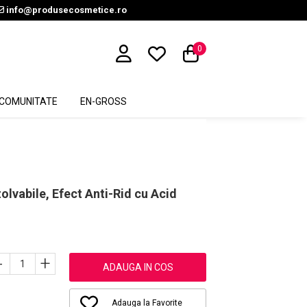
info@produsecosmetice.ro
0
COMUNITATE
EN-GROSS
olvabile, Efect Anti-Rid cu Acid
-
+
ADAUGA IN COS
Adauga la Favorite