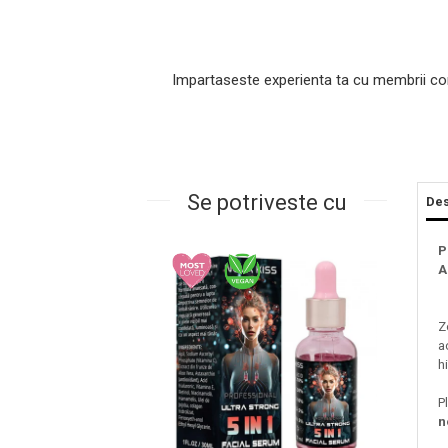
Impartaseste experienta ta cu membrii co
Se potriveste cu
Des
Masaj Facial si Drenaj Limfatic
P
Exfolianti si Masti
A
Gomaj si Exfoliere
Masti
Z
a
Plasturi ochi / nas / frunte
h
Produse Curatare Ten
Demachiant si Apa Micelara
P
n
Gel de Curatare