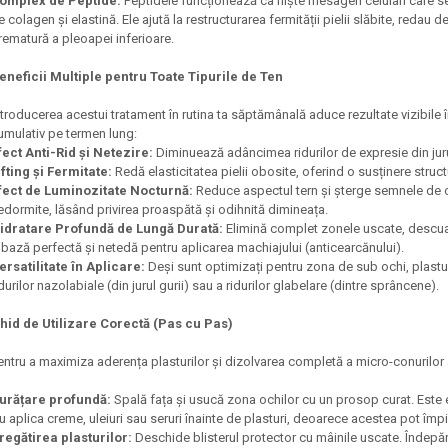
omplex de Peptide:
Peptidele funcționează ca niște mesageri celulari care s
e colagen și elastină. Ele ajută la restructurarea fermității pielii slăbite, redau 
rematură a pleoapei inferioare.
eneficii Multiple pentru Toate Tipurile de Ten
ntroducerea acestui tratament în rutina ta săptămânală aduce rezultate vizibile î
umulativ pe termen lung:
fect Anti-Rid și Netezire:
Diminuează adâncimea ridurilor de expresie din jurul
ifting și Fermitate:
Redă elasticitatea pielii obosite, oferind o susținere stru
fect de Luminozitate Nocturnă:
Reduce aspectul tern și șterge semnele de 
edormite, lăsând privirea proaspătă și odihnită dimineața.
idratare Profundă de Lungă Durată:
Elimină complet zonele uscate, descuam
 bază perfectă și netedă pentru aplicarea machiajului (anticearcănului).
ersatilitate în Aplicare:
Deși sunt optimizați pentru zona de sub ochi, plastur
idurilor nazolabiale (din jurul gurii) sau a ridurilor glabelare (dintre sprâncene).
hid de Utilizare Corectă (Pas cu Pas)
entru a maximiza aderența plasturilor și dizolvarea completă a micro-conurilor 
urățare profundă:
Spală fața și usucă zona ochilor cu un prosop curat. Este e
u aplica creme, uleiuri sau seruri înainte de plasturi, deoarece acestea pot împ
regătirea plasturilor:
Deschide blisterul protector cu mâinile uscate. Îndepărt