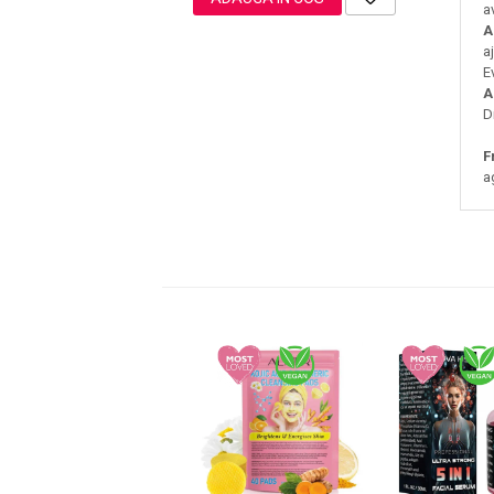
a
A
a
E
Sampoane Colorante
A
D
Sampon
Anti-Cadere
F
Anti-Matreata
a
Par Cret
Par Gras
Par Normal
Par Uscat / Deteriorat
Par Vopsit
Balsam si Masca
Indreptare
Par Vopsit
Regenerare
Stralucire
Volum