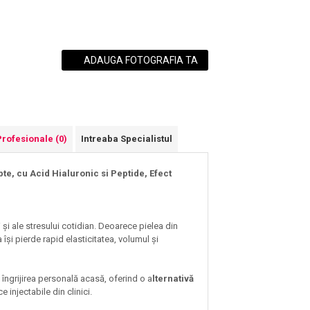
ADAUGA FOTOGRAFIA TA
Profesionale
(0)
Intreaba Specialistul
e, cu Acid Hialuronic si Peptide, Efect
 și ale stresului cotidian. Deoarece pielea din
își pierde rapid elasticitatea, volumul și
 îngrijirea personală acasă, oferind o a
lternativă
 injectabile din clinici.