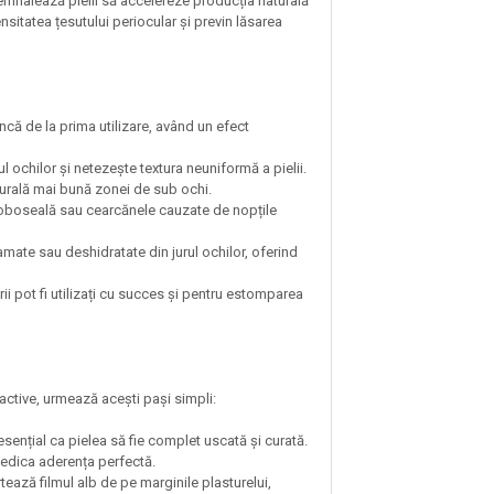
emnalează pielii să accelereze producția naturală
densitatea țesutului periocular și previn lăsarea
ncă de la prima utilizare, având un efect
 ochilor și netezește textura neuniformă a pielii.
cturală mai bună zonei de sub ochi.
oboseală sau cearcănele cauzate de nopțile
ate sau deshidratate din jurul ochilor, oferind
ii pot fi utilizați cu succes și pentru estomparea
active, urmează acești pași simpli:
sențial ca pielea să fie complet uscată și curată.
iedica aderența perfectă.
ează filmul alb de pe marginile plasturelui,