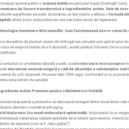
oncepuți special pentru o
acțiune țintită
pe parcursul nopții (Overnight Care), 
novatoare de livrare transdermică a ingredientelor active
.
Sute de mic
traturile superficiale ale pielii, dizolvându-se lent pentru a elibera o
formulă ul
eptide
direct acolo unde pielea are cea mai mare nevoie de regenerare.
ehnologia Inovatoare Microneedle: Cum funcționează micro-conurile 
pre deosebire de plasturii clasici din hidrogel sau șervețel care aplică serul d
rodus se evaporă înainte de a fi absorbit), acesti plasturi folosesc micro-conuri
olidificate.
a contactul cu umiditatea naturală a pielii, aceste
microace microscopice
în
cest
mecanism avansat asigură o rată de absorbție a substanțelor nutri
 cremă de ochi obișnuită. Procesul este 100% sigur, confortabil și nu provoacă l
entru tenul extrem de sensibil.
ngrediente Active Premium pentru o Reîntinerire Vizibilă
ficiența terapeutică a plasturilor se datorează sinergiei dintre două dintre cel
ndustria dermato-cosmetică anti-aging:
cid Hialuronic (cu masă moleculară optimizată):
Acționează ca un magnet 
ehidratează instantaneu celulele epiteliale de la interior spre exterior, oferind ac
 liniilor de expresie (cum ar fi „laba gâștei”).