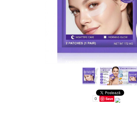
Uleiuri pentru Par
Uleiuri pentru Corp
Uleiuri Unghii / Cuticule
Uleiuri pentru Ten
Uleiuri Esentiale
INGRIJIRE TEN
0
Save