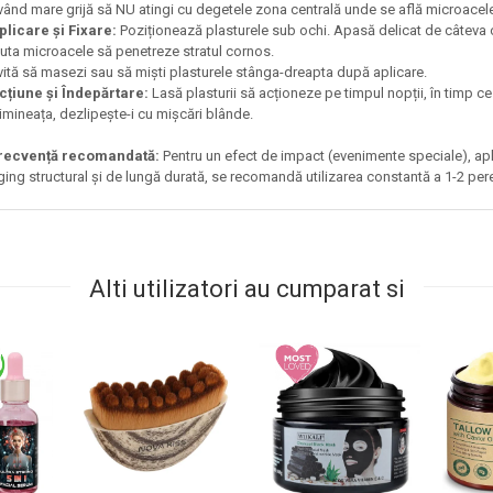
vând mare grijă să NU atingi cu degetele zona centrală unde se află microacel
plicare și Fixare:
Poziționează plasturele sub ochi. Apasă delicat de câteva o
juta microacele să penetreze stratul cornos.
vită să masezi sau să miști plasturele stânga-dreapta după aplicare.
cțiune și Îndepărtare:
Lasă plasturii să acționeze pe timpul nopții, în timp ce
imineața, dezlipește-i cu mișcări blânde.
recvență recomandată:
Pentru un efect de impact (evenimente speciale), apli
ging structural și de lungă durată, se recomandă utilizarea constantă a 1-2 pe
Alti utilizatori au cumparat si