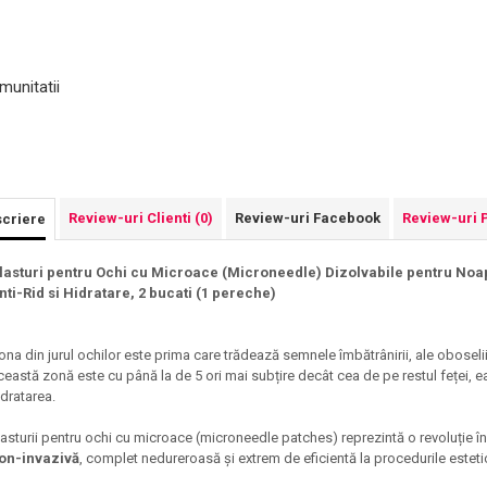
munitatii
Review-uri Clienti
(0)
Review-uri Facebook
Review-uri 
criere
lasturi pentru Ochi cu Microace (Microneedle) Dizolvabile pentru Noapt
nti-Rid si Hidratare, 2 bucati (1 pereche)
ona din jurul ochilor este prima care trădează semnele îmbătrânirii, ale oboselii
ceastă zonă este cu până la de 5 ori mai subțire decât cea de pe restul feței, ea 
idratarea.
lasturii pentru ochi cu microace (microneedle patches) reprezintă o revoluție în
on-invazivă
, complet nedureroasă și extrem de eficientă la procedurile estetice