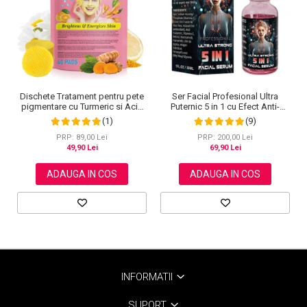
Dischete Tratament pentru pete
Ser Facial Profesional Ultra
pigmentare cu Turmeric si Acid
Puternic 5 in 1 cu Efect Anti-
kojic, Curatare in profunzime,
Imbatranire NOVA KISS®, 30 ml
(1)
(9)
Aliver, 40 bucati
PRP: 89,00 Lei
PRP: 200,00 Lei
49,90 Lei
69,90 Lei
ADAUGA IN COS
ADAUGA IN COS
INFORMATII
SUPORT