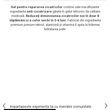
Scrub / Balsam de buze
Gel pentru repararea cicatricilor
contine cele mai eficiente
ingrediente
anti-cicatrizare
găsite în gelul siliconic de calitate
Netestate pe Animale
medicală.
Reduceți dimensiunea cicatricilor noi în doar 8
săptămâni și a celor vechi în 3-6 luni.
Fabricat din ingrediente
premium precum retinol, alantoină și vitamina E ajuta la hrănirea
hidratarea pielii.
Impartaseste experienta ta cu membrii comunitatii