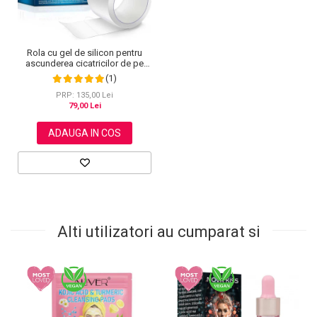
Rola cu gel de silicon pentru
ascunderea cicatricilor de pe
fata sau corp, plasture
(1)
reutilizabil, 2.5 cm x 1.5 m,
Elaimei
PRP: 135,00 Lei
79,00 Lei
ADAUGA IN COS
Alti utilizatori au cumparat si