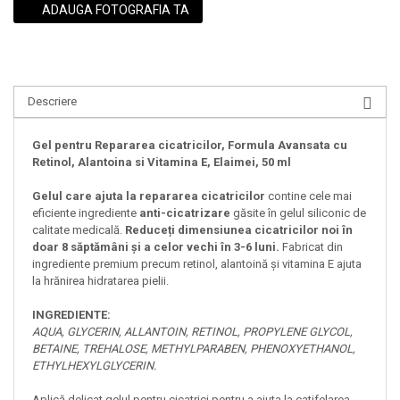
ADAUGA FOTOGRAFIA TA
Descriere
Gel pentru Repararea cicatricilor, Formula Avansata cu
Retinol, Alantoina si Vitamina E, Elaimei, 50 ml
Gelul care ajuta la repararea cicatricilor
contine cele mai
eficiente ingrediente
anti-cicatrizare
găsite în gelul siliconic de
calitate medicală.
Reduceți dimensiunea cicatricilor noi în
doar 8 săptămâni și a celor vechi în 3-6 luni.
Fabricat din
ingrediente premium precum retinol, alantoină și vitamina E ajuta
la hrănirea hidratarea pielii.
INGREDIENTE:
AQUA, GLYCERIN, ALLANTOIN, RETINOL, PROPYLENE GLYCOL,
BETAINE, TREHALOSE, METHYLPARABEN, PHENOXYETHANOL,
ETHYLHEXYLGLYCERIN.
Aplică delicat gelul pentru cicatrici pentru a ajuta la catifelarea,