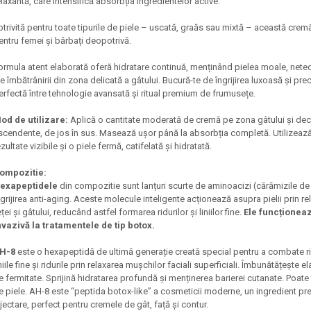
elaxantă, care intensifică absorbția ingredientelor active.
otrivită pentru toate tipurile de piele – uscată, graăs sau mixtă – această cremă 
entru femei și bărbați deopotrivă.
ormula atent elaborată oferă hidratare continuă, menținând pielea moale, neted
le îmbătrânirii din zona delicată a gâtului. Bucură-te de îngrijirea luxoasă și p
erfectă între tehnologie avansată și ritual premium de frumusețe.
od de utilizare:
Aplică o cantitate moderată de cremă pe zona gâtului și decolt
scendente, de jos în sus. Masează ușor până la absorbția completă. Utilizează 
ezultate vizibile și o piele fermă, catifelată și hidratată.
ompozitie:
exapeptidele
din compozitie sunt lanțuri scurte de aminoacizi (cărămizile de b
ngrijirea anti-aging. Aceste molecule inteligente acționează asupra pielii prin re
eței și gâtului, reducând astfel formarea ridurilor și liniilor fine.
Ele funcționeaz
nvazivă la tratamentele de tip botox.
H-8
este o hexapeptidă de ultimă generație creată special pentru a combate rid
iniile fine și ridurile prin relaxarea mușchilor faciali superficiali. Îmbunătățește el
e fermitate. Sprijină hidratarea profundă și menținerea barierei cutanate. Poate fi 
e piele. AH-8 este “peptida botox-like” a cosmeticii moderne, un ingredient prem
njectare, perfect pentru cremele de gât, față și contur.