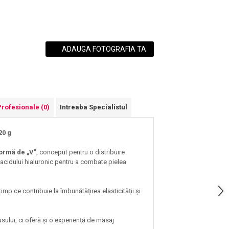
ADAUGA FOTOGRAFIA TA
Profesionale
(0)
Intreaba Specialistul
20 g
formă de „V”
, conceput pentru o distribuire
acidului hialuronic pentru a combate pielea
mp ce contribuie la îmbunătățirea elasticității și
ului, ci oferă și o experiență de masaj