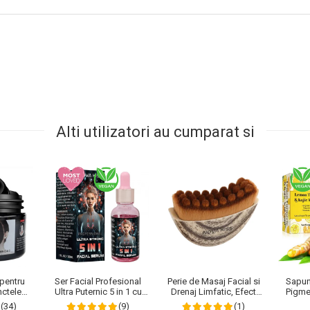
Alti utilizatori au cumparat si
pentru
Sapun
Ser Facial Profesional
Perie de Masaj Facial si
nctele
Pigme
Ultra Puternic 5 in 1 cu
Drenaj Limfatic, Efect
le de
Turmer
Efect Anti-Imbatranire
Anti-Rid si Contur Maxilar,
(34)
(9)
(1)