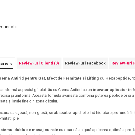
munitatii
Review-uri Clienti
(0)
Review-uri Facebook
Review-uri 
criere
rema Antirid pentru Gat, Efect de Fermitate si Lifting cu Hexapeptide, 1
ransformă aspectul gâtului tău cu Crema Antirid cu un
inovator aplicator în 
recisă și uniformă. Această formulă avansată combină puterea peptidelor și a 
ăsată și liniile fine din zona gâtului.
extura sa ușoară, non-grasă, se absoarbe rapid, oferind hidratare profundă, în ti
rmității pielii.
istemul dublu de masaj cu role
nu doar că asigură aplicarea optimă a produs