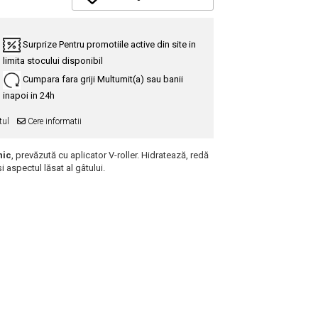
Surprize
Pentru promotiile active din site in
limita stocului disponibil
Cumpara fara griji
Multumit(a) sau banii
inapoi in 24h
tul
Cere informatii
nic
, prevăzută cu aplicator V-roller. Hidratează, redă
și aspectul lăsat al gâtului.