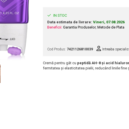
IN STOC
Data estimata de livrare:
Vineri, 07.08.2026
Beneficii:
Garantia Produselor
,
Metode de Plata
Cod Produs:
7421126810039
Intreaba specialis
Cremă pentru gât cu
peptidă AH-8 și acid hialuro
fermitatea și elasticitatea pielii, reducând liniile fine 