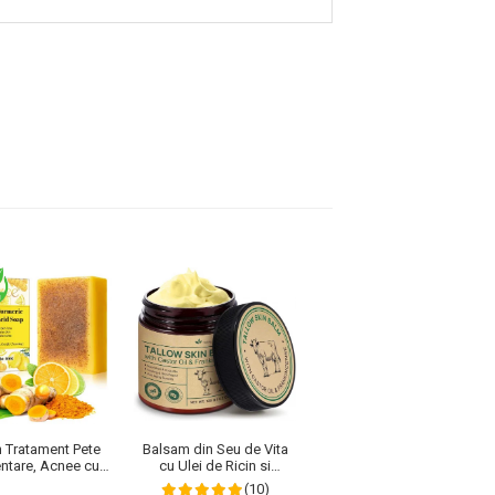
 Tratament Pete
Balsam din Seu de Vita
Crema Regeneratoare cu
ntare, Acnee cu
cu Ulei de Ricin si
Venin de Albine pentru
ic, Acid Kojic si
Tamaie, 100% Pur, NOVA
Netezirea si Reinoirea
(10)
(2)