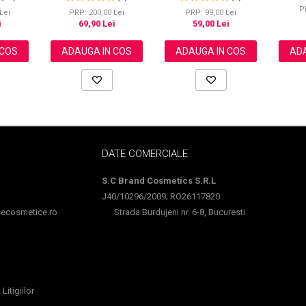
nti-rid,
Lamaie, 
NOVA KISS®, 30 ml
NOVA KISS®
P
e activ,
Depigm
Lei
PRP: 200,00 Lei
PRP: 99,00 Lei
i
69,90 Lei
59,00 Lei
 COS
ADA
ADAUGA IN COS
ADAUGA IN COS
DATE COMERCIALE
S.C Brand Cosmetics S.R.L
J40/10296/2009; RO26117820
cosmetice.ro
Strada Burdujeni nr. 6-8, Bucuresti
Litigiilor