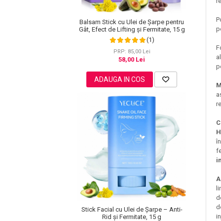
r
Lotiune Tonica
Hidratare
P
Balsam Stick cu Ulei de Șarpe pentru
Contur de Ochi
p
Gât, Efect de Lifting și Fermitate, 15 g
(1)
Creme de Noapte
F
PRP: 85,00 Lei
Creme de Zi
a
58,00 Lei
p
Serum / Elixir
Antirid
ADAUGA IN COS
M
Contur de Ochi
a
r
Creme de Noapte
Creme de Zi
C
Plasturi Antirid
H
î
Serum / Elixir
f
Imperfectiuni
i
Iritatii
A
Matifiant si Purifiant
l
Matifiere
d
d
Spray Fixare Machiaj
Stick Facial cu Ulei de Șarpe – Anti-
i
Rid și Fermitate, 15 g
Roseata