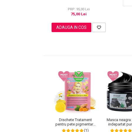
Pete
PRP: 95,00 Lei
75,00 Lei
Ingrijire Gene
PAR
ADAUGA IN COS
Masca neagra 
Dischete Tratament
indepartat pu
pentru pete pigmentare
negre, puncte
cu Turmeric si Acid kojic,
(1)