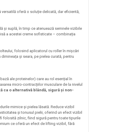
versatilă oferă o soluție delicată, dar eficientă,
ă și suplă, în timp ce atenuează semnele vizibile
recisă a acestei creme sofisticate – combinația
eului, folosind aplicatorul cu roller în mișcări
dimineața și seara, pe pielea curată, pentru
ază ale proteinelor) care au rol esențial în
laxarea micro-contracțiilor musculare de la nivelul
ă ca o alternativă blândă, sigură și non-
urile mimice și pielea lăsată. Reduce vizibil
asticitatea și tonusul pielii, oferind un efect vizibil
folosită zilnic, fiind sigură pentru toate tipurile
ium ce oferă un efect de lifting vizibil, fără