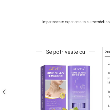
Impartaseste experienta ta cu membrii co
Se potriveste cu
Des
Masaj Facial si Drenaj Limfatic
C
Exfolianti si Masti
T
Gomaj si Exfoliere
p
Masti
l
Plasturi ochi / nas / frunte
Produse Curatare Ten
T
fe
Demachiant si Apa Micelara
Gel de Curatare
S