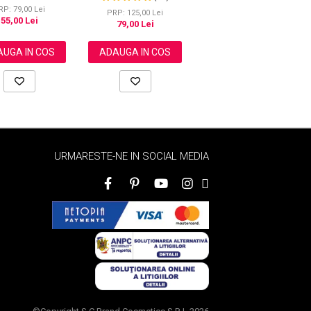
Efect de Albire si
KISS®, 120 g
Pielii, 100 g
RP: 79,00 Lei
entare a pielii,
PRP: 125,00 Lei
PRP: 135,00 Lei
55,00 Lei
100 g
79,00 Lei
69,00 Lei
UGA IN COS
ADAUGA IN COS
ADAUGA IN COS
URMARESTE-NE IN SOCIAL MEDIA