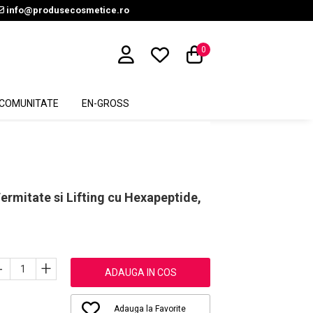
info@produsecosmetice.ro
0
COMUNITATE
EN-GROSS
ermitate si Lifting cu Hexapeptide,
-
+
ADAUGA IN COS
Adauga la Favorite