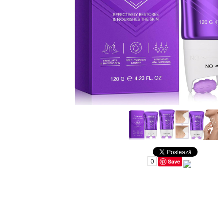
Uleiuri pentru Par
Uleiuri pentru Corp
Uleiuri Unghii / Cuticule
Uleiuri pentru Ten
Uleiuri Esentiale
INGRIJIRE TEN
0
Save