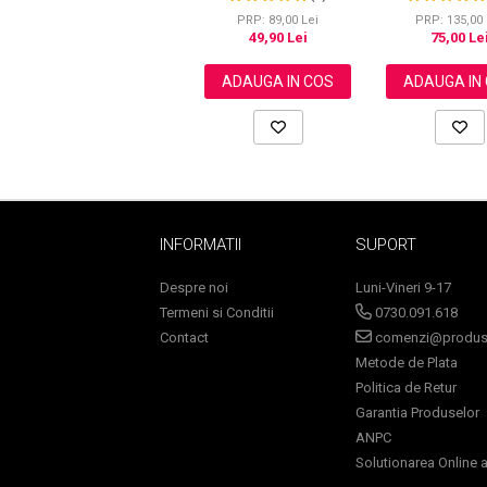
grasime, efect a
Curatare in profunzime,
Wokali cu carbun
Aliver, 40 bucati
PRP: 135,00 
PRP: 89,00 Lei
300 g
75,00 Le
49,90 Lei
ADAUGA IN
ADAUGA IN COS
Sampoane Colorante
Sampon
Anti-Cadere
Anti-Matreata
Par Cret
Par Gras
INFORMATII
SUPORT
Par Normal
Par Uscat / Deteriorat
Despre noi
Luni-Vineri 9-17
Termeni si Conditii
0730.091.618
Par Vopsit
Contact
comenzi@produse
Balsam si Masca
Metode de Plata
Indreptare
Politica de Retur
Par Vopsit
Garantia Produselor
Regenerare
ANPC
Stralucire
Solutionarea Online a 
Volum