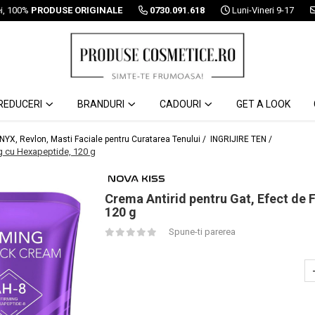
ei, 100%
PRODUSE ORIGINALE
0730.091.618
Luni-Vineri 9-17
REDUCERI
BRANDURI
CADOURI
GET A LOOK
 NYX, Revlon, Masti Faciale pentru Curatarea Tenului /
INGRIJIRE TEN /
ng cu Hexapeptide, 120 g
Crema Antirid pentru Gat, Efect de F
120 g
Spune-ti parerea