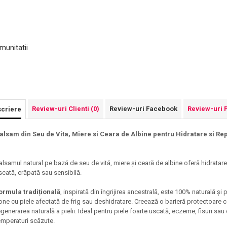
munitatii
Review-uri Clienti
(0)
Review-uri Facebook
Review-uri 
criere
alsam din Seu de Vita, Miere si Ceara de Albine pentru Hidratare si Re
alsamul natural pe bază de seu de vită, miere și ceară de albine oferă hidratar
scată, crăpată sau sensibilă.
ormula tradițională
, inspirată din îngrijirea ancestrală, este 100% naturală și 
one cu piele afectată de frig sau deshidratare. Creează o barieră protectoare car
egenerarea naturală a pielii. Ideal pentru piele foarte uscată, eczeme, fisuri sau 
emperaturi scăzute.