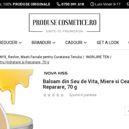
ei, 100%
PRODUSE ORIGINALE
0730.091.618
Luni-Vineri 9-17
REDUCERI
BRANDURI
CADOURI
GET A LOOK
 NYX, Revlon, Masti Faciale pentru Curatarea Tenului /
INGRIJIRE TEN /
tru Hidratare si Reparare, 70 g
Balsam din Seu de Vita, Miere si Cea
Reparare, 70 g
Spune-ti parerea