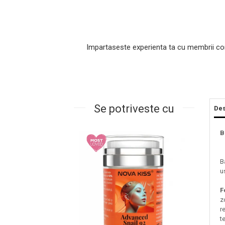
Impartaseste experienta ta cu membrii co
Se potriveste cu
Des
Masaj Facial si Drenaj Limfatic
B
Exfolianti si Masti
Gomaj si Exfoliere
B
Masti
u
Plasturi ochi / nas / frunte
Produse Curatare Ten
F
z
Demachiant si Apa Micelara
r
Gel de Curatare
t