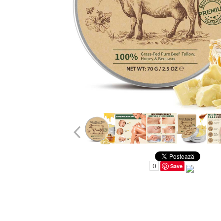
Uleiuri pentru Par
Uleiuri pentru Corp
Uleiuri Unghii / Cuticule
Uleiuri pentru Ten
Uleiuri Esentiale
INGRIJIRE TEN
0
Save