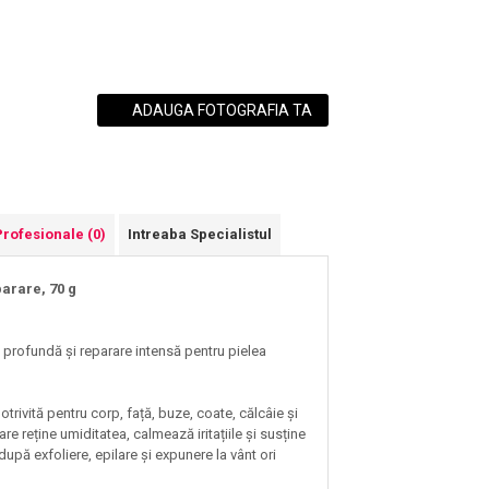
ADAUGA FOTOGRAFIA TA
Profesionale
(0)
Intreaba Specialistul
parare, 70 g
e profundă și reparare intensă pentru pielea
potrivită pentru corp, față, buze, coate, călcâie și
e reține umiditatea, calmează iritațiile și susține
după exfoliere, epilare și expunere la vânt ori