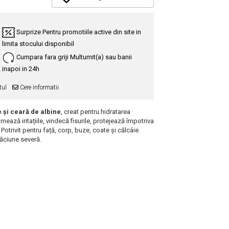
Surprize
Pentru promotiile active din site in
limita stocului disponibil
Cumpara fara griji
Multumit(a) sau banii
inapoi in 24h
tul
Cere informatii
e și ceară de albine
, creat pentru hidratarea
mează iritațiile, vindecă fisurile, protejează împotriva
 Potrivit pentru față, corp, buze, coate și călcâie.
căciune severă.