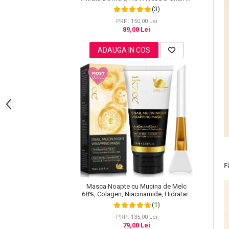
Power Serum, 100 ml
(3)
Pete
PRP: 150,00 Lei
Ingrijire Gene
89,00 Lei
PAR
ADAUGA IN COS
F
Masca Noapte cu Mucina de Melc
68%, Colagen, Niacinamide, Hidratare
intensa, 75 ml
(1)
PRP: 135,00 Lei
79,00 Lei