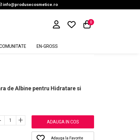
info@produsecosmetice.ro
0
COMUNITATE
EN-GROSS
ra de Albine pentru Hidratare si
-
+
ADAUGA IN COS
Adauga la Favorite