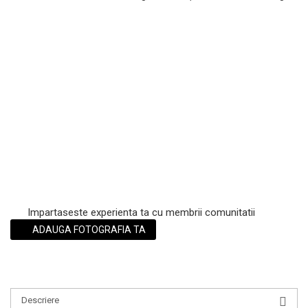
Scrub / Balsam de buze
Netestate pe Animale
Impartaseste experienta ta cu membrii comunitatii
ADAUGA FOTOGRAFIA TA
Descriere