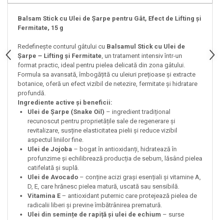
Balsam Stick cu Ulei de Șarpe pentru Gât, Efect de Lifting și
Fermitate, 15 g
Redefinește conturul gâtului cu
Balsamul Stick cu Ulei de
Șarpe – Lifting și Fermitate
, un tratament intensiv într-un
format practic, ideal pentru pielea delicată din zona gâtului.
Formula sa avansată, îmbogățită cu uleiuri prețioase și extracte
botanice, oferă un efect vizibil de netezire, fermitate și hidratare
profundă.
Ingrediente active și beneficii:
Ulei de Șarpe (Snake Oil)
– ingredient tradițional
recunoscut pentru proprietățile sale de regenerare și
revitalizare, susține elasticitatea pielii și reduce vizibil
aspectul liniilor fine.
Ulei de Jojoba
– bogat în antioxidanți, hidratează în
profunzime și echilibrează producția de sebum, lăsând pielea
catifelată și suplă.
Ulei de Avocado
– conține acizi grași esențiali și vitamine A,
D, E, care hrănesc pielea matură, uscată sau sensibilă.
Vitamina E
– antioxidant puternic care protejează pielea de
radicalii liberi și previne îmbătrânirea prematură.
Ulei din semințe de rapiță și ulei de echium
– surse