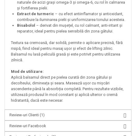
naturale de acizi grași omega-3 și omega-6, cu rol în calmarea
și fortifierea pielii.
Extract de turmeric
– cu efect antiinflamator și antioxidant,
contribuie la iluminarea pielii și uniformizarea tonului acesteia.
Bisabolol
– derivat din mușețel, cu rol calmant, anti-iritant și
reparator, ideal pentru pielea sensibilă din zona gâtului.
Textura sa cremoasă, dar solidă, permite o aplicare precisă, fără
risipă, fiind ideal pentru masaj ușor și efect de lifting zilnic.
Balsamul nu lasă peliculă grasă și este potrivit pentru utilizarea
zilnică.
Mod de utilizare:
Aplică balsamul direct pe pielea curată din zona gâtului și
decolteului, dimineața și seara. Masează ușor cu mișcări
ascendente până la absorbția completă. Pentru rezultate vizibile,
utilizează produsul în mod constant și aplică ulterior o cremă
hidratantă, dacă este necesar.
Review-uri Clienti
(1)
Review-uri Facebook