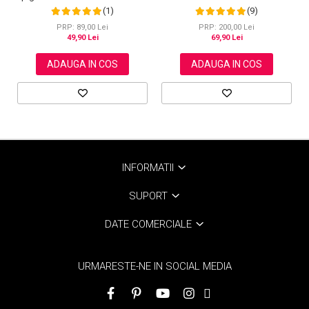
kojic, Curatare in profunzime,
Imbatranire NOVA KISS®, 30 ml
(1)
(9)
Aliver, 40 bucati
PRP: 89,00 Lei
PRP: 200,00 Lei
49,90 Lei
69,90 Lei
ADAUGA IN COS
ADAUGA IN COS
INFORMATII
SUPORT
DATE COMERCIALE
URMARESTE-NE IN SOCIAL MEDIA