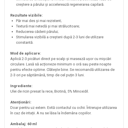
creștere a părului și accelerează regenerarea capilară.
Rezultate vizibile:
Păr mai des și mai rezistent;
Textură mai netedă și mai strălucitoare;
Reducerea căderii părului;
Stimularea vizibilă a creșterii după 2-3 luni de utilizare
constantă.
Mod de aplicare:
Aplică 2-3 picături direct pe scalp și masează ușor cu mișcări
circulare. Lasă să acționeze minimum o oră sau peste noapte
pentru efecte optime. Clătește bine. Se recomandă utilizarea de
2-3 ori pe săptămână, timp de cel puțin 3 luni.
Ingrediente:
Ulei de ricin presat la rece, Biotină, 5% Minoxidil.
Atenționări:
Doar pentru uz extern. Evită contactul cu ochii. Întrerupe utilizarea
în caz de iritații. A nu se lăsa la îndemâna copiilor.
Ambalaj:
60 ml