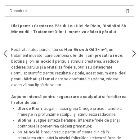
Descriere
Ulei pentru Creșterea Părului cu Ulei de Ricin, Biotină și 5%
Minoxidil - Tratament 3-în-1 impotriva căderii părului
Redă vitalitatea părului tău cu
Hair Growth Oil 3-in-1
, un
tratament inovator care combină
ulei de ricin presat la rece
,
biotină
și
5% minoxidil
pentru a stimula creșterea, a reduce
căderea părului și a revitaliza firele subțiri sau deteriorate.
Formulat științific pentru rezultate vizibile, acest serum este ideal
pentru
bărbați și femei
care se confruntă cu păr rar, cădere
excesivă sau lipsă de volum.
Acțiune intensă pentru regenerarea scalpului și fortifierea
firelor de păr:
Ulei de Ricin
: bogat în acizi grași Omega și acid ricinoleic,
hrănește în profunzime scalpul și stimulează rădăcinile;
Biotina
: susține sinteza keratinei, întărește firele de păr și
contribuie la prevenirea căderii premature;
5% Minoxidil
: recunoscut pentru eficiența clinică în
stimularea circulației la nivelul foliculilor, activează faza de