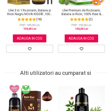
Ulei 3 in 1 Rozmarin, Batana și
Ulei Premium de Rozmarin,
Ricin Negru NOVA KISS® ,100%
Batana si Ricin, 100% Raw &
Pur & Natural, Grad Terapeutic
Nerafinat pentru Cresterea
(18)
(2)
Premium, pentru Cresterea
Parului, 220 g
Parului, Tratarea Scalpului si
PRP: 189,00 Lei
PRP: 195,00 Lei
Pielii, 60 ml
139,00 Lei
120,00 Lei
ADAUGA IN COS
ADAUGA IN COS
Alti utilizatori au cumparat si