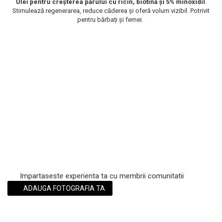
Ulei pentru creșterea părului cu ricin, biotină și 5% minoxidil
.
Stimulează regenerarea, reduce căderea și oferă volum vizibil. Potrivit
Scrub / Balsam de buze
pentru bărbați și femei.
Netestate pe Animale
Impartaseste experienta ta cu membrii comunitatii
ADAUGA FOTOGRAFIA TA