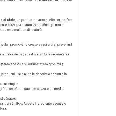
aw si Nerafinat pentru Cresterea Parului, 120
a și Ricin
, un produs inovator și eficient, perfect
 este 100% pur, natural și nerafinat, pentru a
tot ce este mai bun din natură.
scalpului, promovând creșterea părului și prevenind
e a firelor de păr, acest ulei ajută la regenerarea
reșterea acestuia și îmbunătățirea grosimii și
 produsului și a ajuta la absorbția acestuia în
și iritațiile.
 și firul de păr de daunele cauzate de mediul
 și sănătos.
rant și sănătos. Aceste ingrediente esențiale
tora.