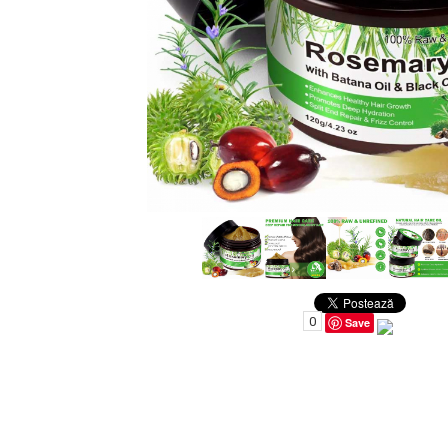
Uleiuri pentru Par
Uleiuri pentru Corp
Uleiuri Unghii / Cuticule
Uleiuri pentru Ten
Uleiuri Esentiale
INGRIJIRE TEN
0
Save