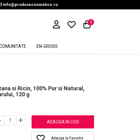
info@produsecosmetice.ro
0
COMUNITATE
EN-GROSS
ana si Ricin, 100% Pur si Natural,
rului, 120 g
-
+
ADAUGA IN COS
Adauga la Favorite