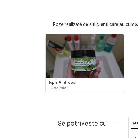
Poze realizate de alti clienti care au cump
Masaj Facial si Drenaj Limfatic
Ispir Andreea
Exfolianti si Masti
16 Mai 2025
Gomaj si Exfoliere
Masti
Plasturi ochi / nas / frunte
Produse Curatare Ten
Se potriveste cu
Des
Demachiant si Apa Micelara
Gel de Curatare