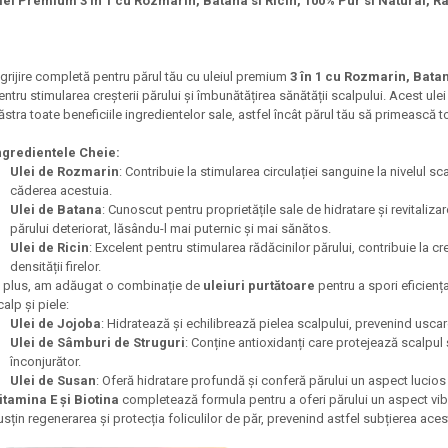
lei Premium 3 in 1 cu Rozmarin, Batana si Ricin, 100% Pur si Natural, R
ngrijire completă pentru părul tău cu uleiul premium
3 în 1 cu Rozmarin, Batan
entru stimularea creșterii părului și îmbunătățirea sănătății scalpului. Acest ulei
ăstra toate beneficiile ingredientelor sale, astfel încât părul tău să primească 
ngredientele Cheie:
Ulei de Rozmarin
: Contribuie la stimularea circulației sanguine la nivelul 
căderea acestuia.
Ulei de Batana
: Cunoscut pentru proprietățile sale de hidratare și revitalizar
părului deteriorat, lăsându-l mai puternic și mai sănătos.
Ulei de Ricin
: Excelent pentru stimularea rădăcinilor părului, contribuie la c
densității firelor.
n plus, am adăugat o combinație de
uleiuri purtătoare
pentru a spori eficiența
calp și piele:
Ulei de Jojoba
: Hidratează și echilibrează pielea scalpului, prevenind uscarea 
Ulei de Sâmburi de Struguri
: Conține antioxidanți care protejează scalpul
înconjurător.
Ulei de Susan
: Oferă hidratare profundă și conferă părului un aspect lucios
itamina E și Biotina
completează formula pentru a oferi părului un aspect vib
usțin regenerarea și protecția foliculilor de păr, prevenind astfel subțierea aces