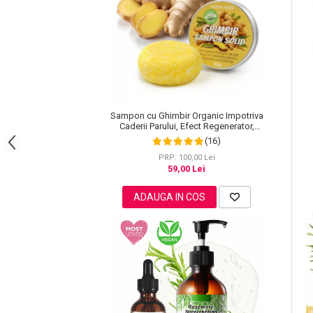
Pete
Ingrijire Gene
PAR
Sampon cu Ghimbir Organic Impotriva
Caderii Parului, Efect Regenerator,
100% Natural, NOVA KISS® 60 g
(16)
PRP: 100,00 Lei
59,00 Lei
ADAUGA IN COS