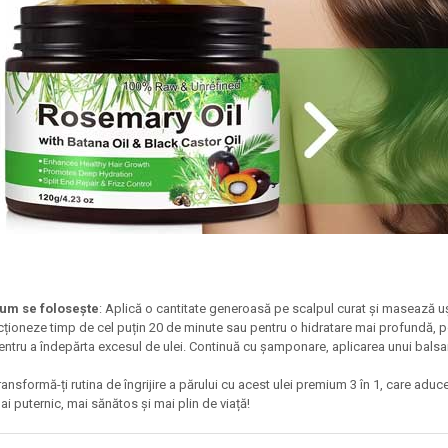
um se folosește
: Aplică o cantitate generoasă pe scalpul curat și masează uș
cționeze timp de cel puțin 20 de minute sau pentru o hidratare mai profundă, 
entru a îndepărta excesul de ulei. Continuă cu șamponare, aplicarea unui bal
ransformă-ți rutina de îngrijire a părului cu acest ulei premium 3 în 1, care aduc
ai puternic, mai sănătos și mai plin de viață!