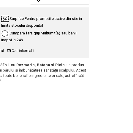
Surprize
Pentru promotiile active din site in
limita stocului disponibil
Cumpara fara griji
Multumit(a) sau banii
inapoi in 24h
tul
Cere informatii
m
3 în 1 cu Rozmarin, Batana și Ricin
, un produs
ii părului și îmbunătățirea sănătății scalpului. Acest
ra toate beneficiile ingredientelor sale, astfel încât
ă.