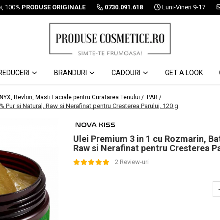
ei, 100%
PRODUSE ORIGINALE
0730.091.618
Luni-Vineri 9-17
REDUCERI
BRANDURI
CADOURI
GET A LOOK
 NYX, Revlon, Masti Faciale pentru Curatarea Tenului /
PAR /
% Pur si Natural, Raw si Nerafinat pentru Cresterea Parului, 120 g
Ulei Premium 3 in 1 cu Rozmarin, Bat
Raw si Nerafinat pentru Cresterea Pa
2 Review-uri