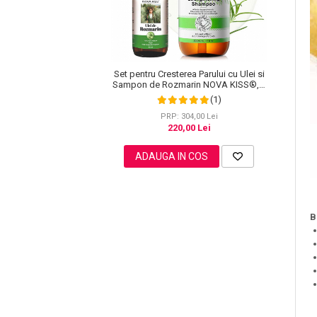
Sampoane Colorante
Set pentru Cresterea Parului cu Ulei si
Sampon
Sampon de Rozmarin NOVA KISS®, 1
Anti-Cadere
x 60 ml, 1 x 300 ml
(1)
Anti-Matreata
PRP: 304,00 Lei
220,00 Lei
Par Cret
Par Gras
ADAUGA IN COS
Par Normal
Par Uscat / Deteriorat
Par Vopsit
B
Balsam si Masca
Indreptare
Par Vopsit
Regenerare
Stralucire
Volum