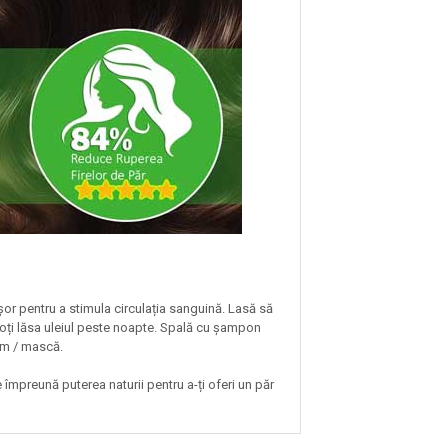
or pentru a stimula circulația sanguină. Lasă să
poți lăsa uleiul peste noapte. Spală cu șampon
sam / mască.
e împreună puterea naturii pentru a-ți oferi un păr