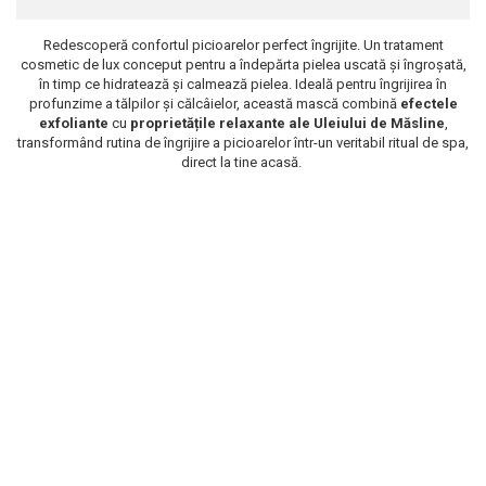
Scrub / Balsam de buze
Redescoperă confortul picioarelor perfect îngrijite. Un tratament
Netestate pe Animale
cosmetic de lux conceput pentru a îndepărta pielea uscată și îngroșată,
în timp ce hidratează și calmează pielea. Ideală pentru îngrijirea în
profunzime a tălpilor și călcâielor, această mască combină
efectele
exfoliante
cu
proprietățile relaxante ale
Uleiului de Măsline
,
transformând rutina de îngrijire a picioarelor într-un veritabil ritual de spa,
direct la tine acasă.