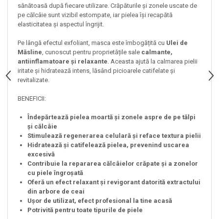
sănătoasă după fiecare utilizare. Crăpăturile și zonele uscate de
pe călcâie sunt vizibil estompate, iar pielea își recapătă
elasticitatea și aspectul îngrijit.
Pe lângă efectul exfoliant, masca este îmbogățită cu
Ulei de
Măsline
, cunoscut pentru proprietățile sale
calmante,
antiinflamatoare și relaxante
. Aceasta ajută la calmarea pielii
iritate și hidratează intens, lăsând picioarele catifelate și
revitalizate.
BENEFICII:
Îndepărtează pielea moartă și zonele aspre de pe tălpi
și călcâie
Stimulează regenerarea celulară și reface textura pielii
Hidratează și catifelează pielea, prevenind uscarea
excesivă
Contribuie la repararea călcâielor crăpate și a zonelor
cu piele îngroșată
Oferă un efect relaxant și revigorant datorită extractului
din arbore de ceai
Ușor de utilizat, efect profesional la tine acasă
Potrivită pentru toate tipurile de piele