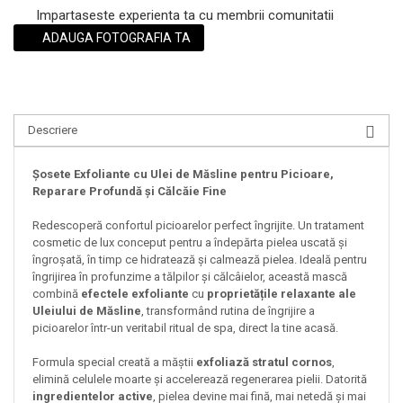
Impartaseste experienta ta cu membrii comunitatii
ADAUGA FOTOGRAFIA TA
Descriere
Șosete Exfoliante cu Ulei de Măsline pentru Picioare,
Reparare Profundă și Călcăie Fine
Redescoperă confortul picioarelor perfect îngrijite. Un tratament
cosmetic de lux conceput pentru a îndepărta pielea uscată și
îngroșată, în timp ce hidratează și calmează pielea. Ideală pentru
îngrijirea în profunzime a tălpilor și călcâielor, această mască
combină
efectele exfoliante
cu
proprietățile relaxante ale
Uleiului de Măsline
, transformând rutina de îngrijire a
picioarelor într-un veritabil ritual de spa, direct la tine acasă.
Formula special creată a măștii
exfoliază stratul cornos
,
elimină celulele moarte și accelerează regenerarea pielii. Datorită
ingredientelor active
, pielea devine mai fină, mai netedă și mai