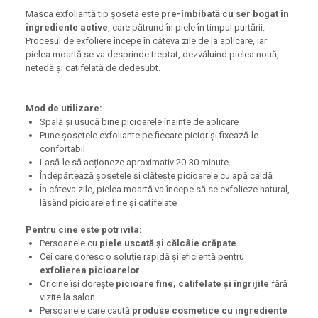
Masca exfoliantă tip șosetă este
pre-îmbibată cu ser bogat în
ingrediente active
, care pătrund în piele în timpul purtării.
Procesul de exfoliere începe în câteva zile de la aplicare, iar
pielea moartă se va desprinde treptat, dezvăluind pielea nouă,
netedă și catifelată de dedesubt.
Mod de utilizare:
Spală și usucă bine picioarele înainte de aplicare
Pune șosetele exfoliante pe fiecare picior și fixează-le
confortabil
Lasă-le să acționeze aproximativ 20-30 minute
Îndepărtează șosetele și clătește picioarele cu apă caldă
În câteva zile, pielea moartă va începe să se exfolieze natural,
lăsând picioarele fine și catifelate
Pentru cine este potrivita:
Persoanele cu
piele uscată și călcâie crăpate
Cei care doresc o soluție rapidă și eficientă pentru
exfolierea picioarelor
Oricine își dorește
picioare fine, catifelate și îngrijite
fără
vizite la salon
Persoanele care caută
produse cosmetice cu ingrediente