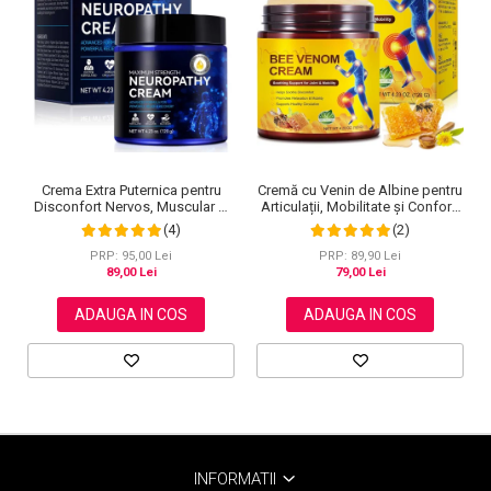
Cremă cu Venin de Albine pentru
Crema Extra Puternica pentru
Articulații, Mobilitate și Confort,
Disconfort Nervos, Muscular si
120 g
Articular, 120 g
(2)
(4)
PRP: 89,90 Lei
PRP: 95,00 Lei
79,00 Lei
89,00 Lei
ADAUGA IN COS
ADAUGA IN COS
INFORMATII