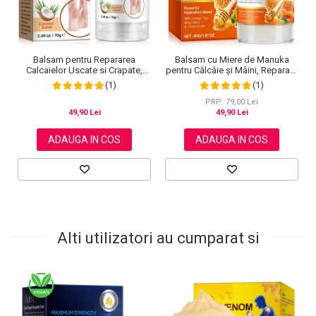
Balsam pentru Repararea
Balsam cu Miere de Manuka
Calcaielor Uscate si Crapate,
pentru Călcâie și Mâini, Reparare
Ingrediente 100% Naturale,
Intensivă, 40 g
(1)
(1)
Aroma de Cocos, Aliver 70 g
PRP: 79,00 Lei
49,90 Lei
49,90 Lei
ADAUGA IN COS
ADAUGA IN COS
Alti utilizatori au cumparat si