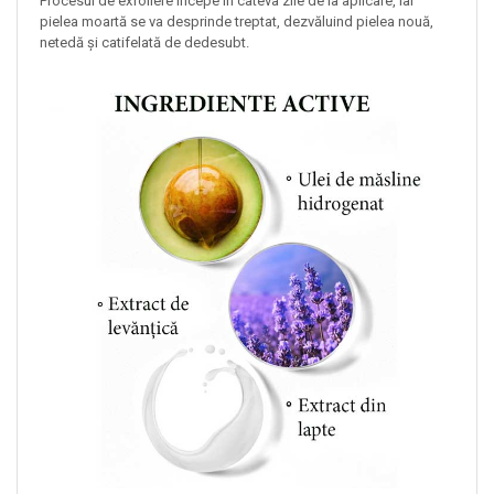
Procesul de exfoliere începe în câteva zile de la aplicare, iar
pielea moartă se va desprinde treptat, dezvăluind pielea nouă,
netedă și catifelată de dedesubt.