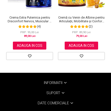
Cremă cu Venin de Albine pentru
Crema Extra Puternica pentru
Articulații, Mobilitate și Confort,
Disconfort Nervos, Muscular si
120 g
Articular, 120 g
(2)
(4)
PRP: 89,90 Lei
PRP: 95,00 Lei
79,00 Lei
89,00 Lei
ADAUGA IN COS
ADAUGA IN COS
INFORMATII
SUPORT
DATE COMERCIALE