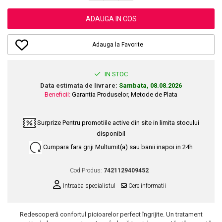
Dupa Plaja
Tus de Ochi
Buze
Volum
Unghii
Antirid
Intensificatoare
Rimel
Seturi Rujuri / Glossuri
ADAUGA IN COS
Ingrijire par
Plasturi Pentru Cicatrici
Contur de Ochi
Pigmenti Machiaj
Fiole
Bureti de Baie
Creme de Noapte
Solutii Ingrijire Gene
Adauga la Favorite
Serum-Elixir
Creme de Zi
Creme Ingrijire Cicatrici
Gene False
Uleiuri
Plasturi Antirid
Exfolianti / Scrub / Plasturi
Gene False
Vopsea de Par
IN STOC
Serum / Elixir
Glittere Ochi / Ten si Sclipici
Data estimata de livrare:
Sambata, 08.08.2026
Nuantatoare
Imperfectiuni
Beneficii:
Garantia Produselor
,
Metode de Plata
Sprancene
Vopsele
Iritatii
Creion Sprancene
Styling
Matifiant si Purifiant
Surprize
Pentru promotiile active din site in limita stocului
Fard si Pudra de Sprancene
Fixativ
disponibil
Matifiere
Gel Sprancene
Gel si Ceara
Cumpara fara griji
Multumit(a) sau banii inapoi in 24h
Spray Fixare Machiaj
Mascara pentru Sprancene
Spuma
Roseata
Vopsea Sprancene
Perii de Par si Piepteni
Cod Produs:
7421129409452
Pete
Buze
Intreaba specialistul
Cere informatii
Creion Contur
Ingrijire Gene
Lipgloss / Luciu buze
Redescoperă confortul picioarelor perfect îngrijite. Un tratament
Ruj