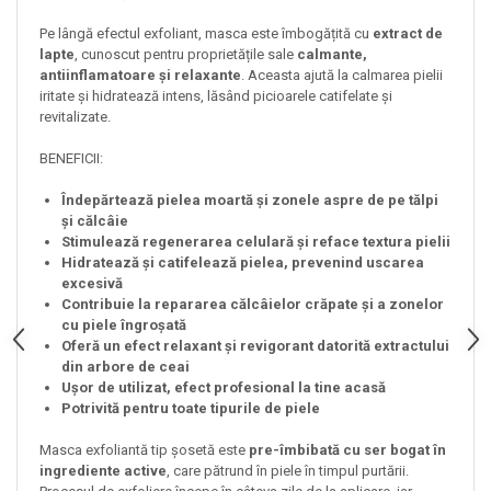
Pe lângă efectul exfoliant, masca este îmbogățită cu
extract de
lapte
, cunoscut pentru proprietățile sale
calmante,
antiinflamatoare și relaxante
. Aceasta ajută la calmarea pielii
iritate și hidratează intens, lăsând picioarele catifelate și
revitalizate.
BENEFICII:
Îndepărtează pielea moartă și zonele aspre de pe tălpi
și călcâie
Stimulează regenerarea celulară și reface textura pielii
Hidratează și catifelează pielea, prevenind uscarea
excesivă
Contribuie la repararea călcâielor crăpate și a zonelor
cu piele îngroșată
Oferă un efect relaxant și revigorant datorită extractului
din arbore de ceai
Ușor de utilizat, efect profesional la tine acasă
Potrivită pentru toate tipurile de piele
Masca exfoliantă tip șosetă este
pre-îmbibată cu ser bogat în
ingrediente active
, care pătrund în piele în timpul purtării.