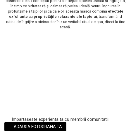
cosmetic de lux conceput pentru a îndepărta pielea uscată și îngroșată,
în timp ce hidratează și calmează pielea. Ideală pentru îngrijirea în
Scrub / Balsam de buze
profunzime a tălpilor și călcâielor, această mască combină
efectele
Netestate pe Animale
exfoliante
cu
proprietățile relaxante ale laptelui
, transformând
rutina de îngrijire a picioarelor într-un veritabil ritual de spa, direct la tine
acasă.
Impartaseste experienta ta cu membrii comunitatii
ADAUGA FOTOGRAFIA TA