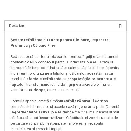
Descriere
Șosete Exfoliante cu Lapte pentru Picioare, Reparare
Profundă și Călcăie Fine
Redescoperă confortul picioarelor perfect îngrijite. Un tratament
cosmetic de lux conceput pentru a îndepărta pielea uscată și
îngroșată, în timp ce hidratează și calmează pielea. Ideală pentru
îngrijirea în profunzime a tălpilor și călcâielor, această mască
combină
efectele exfoliante
cu
proprietățile relaxante ale
laptelui
, transformând rutina de îngrijire a picioarelor într-un
veritabil ritual de spa, direct la tine acasă.
Formula special creată a măștii
exfoliază stratul cornos
,
elimină celulele moarte și accelerează regenerarea pielii. Datorită
ingredientelor active
, pielea devine mai fină, mai netedă și mai
sănătoasă după fiecare utilizare. Crăpăturile și zonele uscate de
pe călcâie sunt vizibil estompate, iar pielea își recapătă
elasticitatea și aspectul îngrijit.