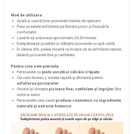
Mod de utilizare:
Spală și usucă bine picioarele înainte de aplicare
Pune șosetele exfoliante pe fiecare picior și fixează-le
confortabil
Lasă-le să acționeze aproximativ 20-30 minute
Îndepărtează șosetele și clătește picioarele cu apă caldă
În câteva zile, pielea moartă va începe să se exfolieze natural,
lăsând picioarele fine și catifelate
Pentru cine este potrivita:
Persoanele cu
piele uscată și călcâie crăpate
Cei care doresc o soluție rapidă și eficientă pentru
exfolierea picioarelor
Oricine își dorește
picioare fine, catifelate și îngrijite
fără
vizite la salon
Persoanele care caută
produse cosmetice cu ingrediente
naturale și extracte botanice