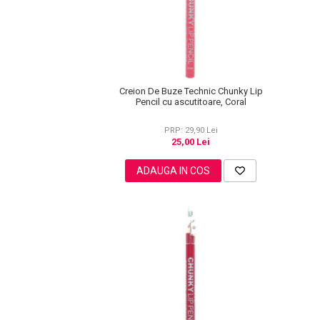
Spray Fixare Machiaj
Roseata
Pete
Ingrijire Gene
PAR
Creion De Buze Technic Chunky Lip
Pencil cu ascutitoare, Coral
PRP: 29,90 Lei
25,00 Lei
ADAUGA IN COS