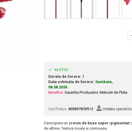
IN STOC
Durata de livrare:
1
Data estimata de livrare:
Sambata,
08.08.2026
Beneficii:
Garantia Produselor
,
Metode de Plata
Cod Produs:
800897839512
Intreaba specialist
Descopera un
creion de buze super-pigmentat
c
de albine. Textura moale si cremoasa.