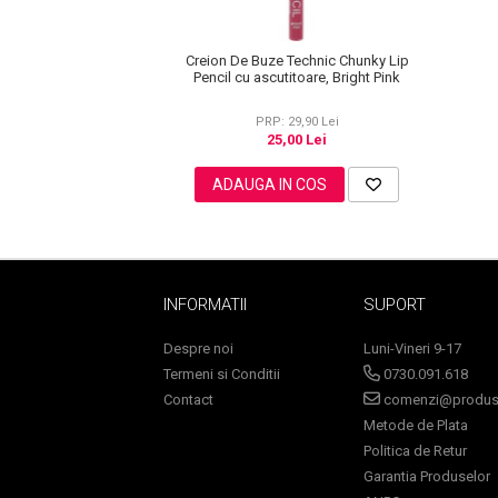
Creion De Buze Technic Chunky Lip
Pencil cu ascutitoare, Bright Pink
PRP: 29,90 Lei
25,00 Lei
Sampoane Colorante
Sampon
ADAUGA IN COS
Anti-Cadere
Anti-Matreata
Par Cret
Par Gras
INFORMATII
SUPORT
Par Normal
Despre noi
Luni-Vineri 9-17
Par Uscat / Deteriorat
Termeni si Conditii
0730.091.618
Par Vopsit
Contact
comenzi@produse
Balsam si Masca
Metode de Plata
Indreptare
Politica de Retur
Par Vopsit
Garantia Produselor