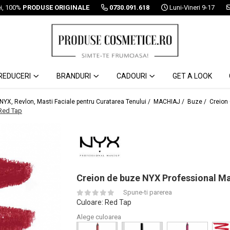
ei, 100%
PRODUSE ORIGINALE
0730.091.618
Luni-Vineri 9-17
REDUCERI
BRANDURI
CADOURI
GET A LOOK
 NYX, Revlon, Masti Faciale pentru Curatarea Tenului /
MACHIAJ /
Buze /
Creion
Red Tap
Creion de buze NYX Professional Ma
Spune-ti parerea
Culoare
: Red Tap
Alege culoarea