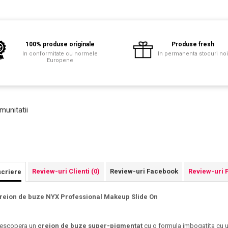
100% produse originale
Produse fresh
In conformitate cu normele
In permanenta stocuri no
Europene
munitatii
Review-uri Clienti
(0)
Review-uri Facebook
Review-uri 
criere
reion de buze NYX Professional Makeup Slide On
escopera un
creion de buze super-pigmentat
cu o formula imbogatita cu ul