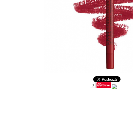
Uleiuri pentru Par
Uleiuri pentru Corp
Uleiuri Unghii / Cuticule
Uleiuri pentru Ten
Uleiuri Esentiale
INGRIJIRE TEN
0
Save