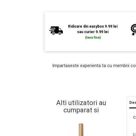
Ridicare din easybox 9.99 lei
sau curier 9.99 lei
(taxa fixa)
Impartaseste experienta ta cu membrii co
Masaj Facial si Drenaj Limfatic
Exfolianti si Masti
Gomaj si Exfoliere
Alti utilizatori au
Des
Masti
cumparat si
Plasturi ochi / nas / frunte
C
Produse Curatare Ten
Demachiant si Apa Micelara
D