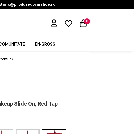
info@produsecosmetice.ro
0
COMUNITATE
EN-GROSS
 Contur /
keup Slide On, Red Tap