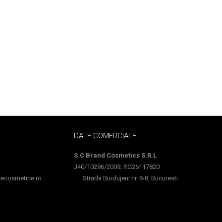
DATE COMERCIALE
S.C Brand Cosmetics S.R.L
J40/10296/2009; RO26117820
cosmetice.ro
Strada Burdujeni nr. 6-8, Bucuresti