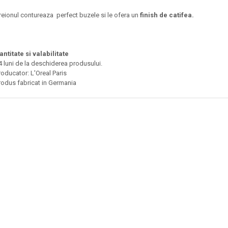
reionul contureaza perfect buzele si le ofera un
finish de catifea
.
antitate si valabilitate
4 luni de la deschiderea produsului.
roducator: L'Oreal Paris
rodus fabricat in Germania