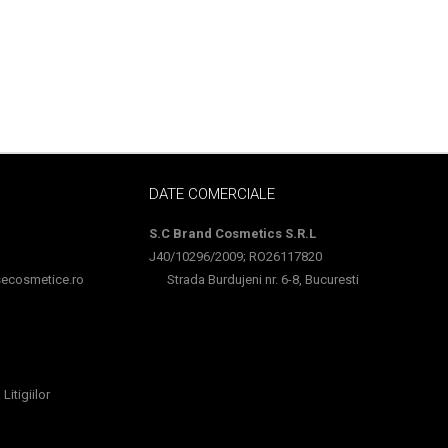
DATE COMERCIALE
S.C Brand Cosmetics S.R.L
J40/10296/2009; RO26117820
cosmetice.ro
Strada Burdujeni nr. 6-8, Bucuresti
Litigiilor