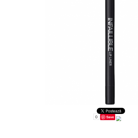
Uleiuri pentru Par
Uleiuri pentru Corp
Uleiuri Unghii / Cuticule
Uleiuri pentru Ten
Uleiuri Esentiale
INGRIJIRE TEN
0
Save