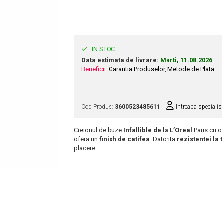
IN STOC
Data estimata de livrare:
Marti, 11.08.2026
Beneficii:
Garantia Produselor
,
Metode de Plata
Cod Produs:
3600523485611
Intreaba specialis
Creionul de buze
Infallible de la
L’Orea
l
Paris cu 
ofera un
finish de catifea
. Datorita
rezistentei la
placere.