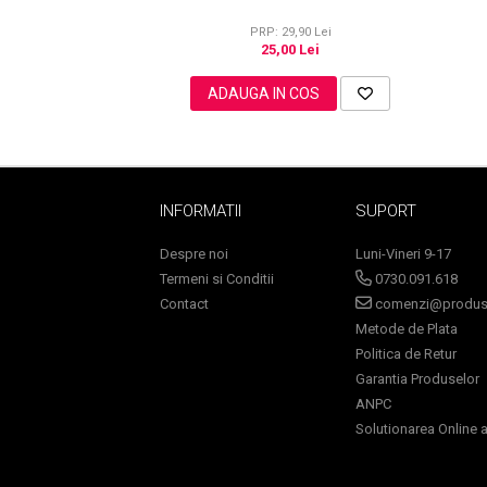
PRP: 29,90 Lei
25,00 Lei
Sampoane Colorante
ADAUGA IN COS
Sampon
Anti-Cadere
Anti-Matreata
Par Cret
INFORMATII
SUPORT
Par Gras
Despre noi
Luni-Vineri 9-17
Par Normal
Termeni si Conditii
0730.091.618
Par Uscat / Deteriorat
Contact
comenzi@produse
Par Vopsit
Metode de Plata
Balsam si Masca
Politica de Retur
Indreptare
Garantia Produselor
Par Vopsit
ANPC
Regenerare
Solutionarea Online a 
Stralucire
Volum