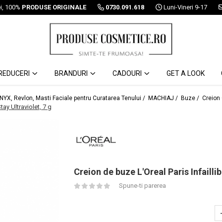
ei, 100%
PRODUSE ORIGINALE
0730.091.618
Luni-Vineri 9-17
REDUCERI
BRANDURI
CADOURI
GET A LOOK
 NYX, Revlon, Masti Faciale pentru Curatarea Tenului /
MACHIAJ /
Buze /
Creion
tay Ultraviolet, 7 g
Creion de buze L'Oreal Paris Infaillib
Spune-ti parerea