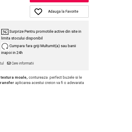
Adauga la Favorite
Surprize
Pentru promotiile active din site in
limita stocului disponibil
Cumpara fara griji
Multumit(a) sau banii
inapoi in 24h
tul
Cere informatii
o
textura moale,
contureaza perfect buzele si le
 transfer
aplicarea acestui creion va fi o adevarata