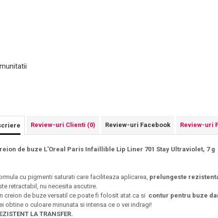
munitatii
Review-uri Clienti
(0)
Review-uri Facebook
Review-uri 
criere
reion de buze L'Oreal Paris Infaillible Lip Liner 701 Stay Ultraviolet, 7 g
ormula cu pigmenti saturati care faciliteaza aplicarea,
prelungeste rezistenta
ste retractabil, nu necesita ascutire.
n creion de buze versatil ce poate fi folosit atat ca si
contur pentru buze
dar
ei obtine o culoare minunata si intensa ce o vei indragi!
EZISTENT LA TRANSFER.