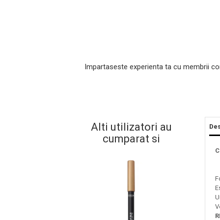
Impartaseste experienta ta cu membrii co
Masaj Facial si Drenaj Limfatic
Alti utilizatori au
Des
Exfolianti si Masti
cumparat si
Gomaj si Exfoliere
C
Masti
Plasturi ochi / nas / frunte
F
Produse Curatare Ten
E
Demachiant si Apa Micelara
U
V
Gel de Curatare
R