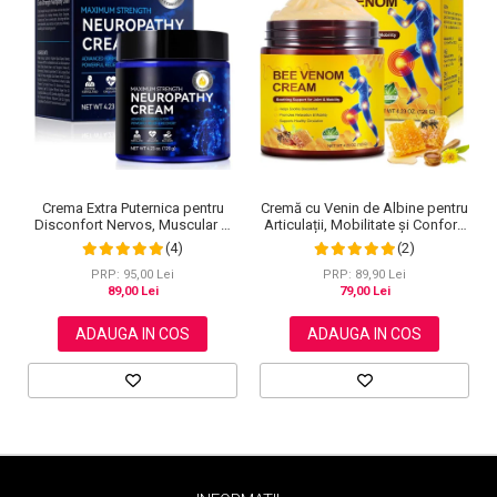
Cremă cu Venin de Albine pentru
Crema Extra Puternica pentru
Articulații, Mobilitate și Confort,
Disconfort Nervos, Muscular si
120 g
Articular, 120 g
(2)
(4)
PRP: 89,90 Lei
PRP: 95,00 Lei
79,00 Lei
89,00 Lei
ADAUGA IN COS
ADAUGA IN COS