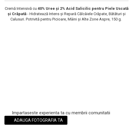
Scrub / Balsam de buze
Cremă Intensivă cu
40% Uree și 2% Acid Salicilic pentru Piele Uscată
și Crăpată
- Hidratează Intens și Repară Călcâiele Crăpate, Bătături și
Netestate pe Animale
Calusuri. Potrivită pentru Picioare, Mâini și Alte Zone Aspre, 150 g.
Impartaseste experienta ta cu membrii comunitatii
ADAUGA FOTOGRAFIA TA