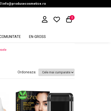
info@produsecosmetice.ro
0
COMUNITATE
EN-GROSS
psele
Ordoneaza: