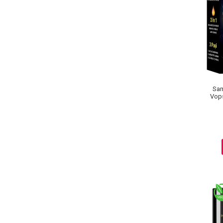
Sam
Vops
Masaj Facial si Drenaj Limfatic
Exfolianti si Masti
Gomaj si Exfoliere
Masti
Plasturi ochi / nas / frunte
Produse Curatare Ten
Demachiant si Apa Micelara