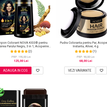
pon Colorant NOVA KISS® pentru
Pudra Coloranta pentru Par, Acope
irea Parului Negru, 3 in 1, Acoperire
Instanta, Aliver, 4 g
Fire Albe, 500 ml
(2)
(1)
PRP: 195,00 Lei
PRP: 90,00 Lei
125,00 Lei
68,00 Lei
ADAUGA IN COS
VEZI VARIANTE