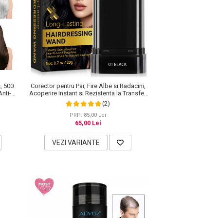
, 500
Corector pentru Par, Fire Albe si Radacini,
Anti-
Acoperire Instant si Rezistenta la Transfer,
20 g
(2)
PRP: 85,00 Lei
65,00 Lei
VEZI VARIANTE