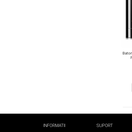
Gel de Curatare
Lotiune Tonica
Hidratare
Contur de Ochi
Creme de Noapte
Creme de Zi
Serum / Elixir
Baton
Antirid
Contur de Ochi
Creme de Noapte
Creme de Zi
Plasturi Antirid
Serum / Elixir
Imperfectiuni
Iritatii
Matifiant si Purifiant
INFORMATII
SUPORT
Matifiere