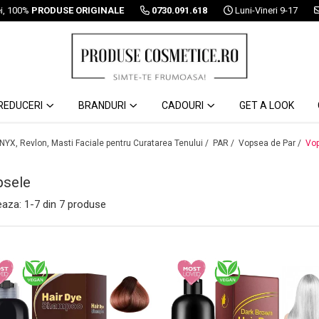
ei, 100%
PRODUSE ORIGINALE
0730.091.618
Luni-Vineri 9-17
REDUCERI
BRANDURI
CADOURI
GET A LOOK
 NYX, Revlon, Masti Faciale pentru Curatarea Tenului /
PAR /
Vopsea de Par /
Vo
psele
eaza:
1-
7
din
7
produse