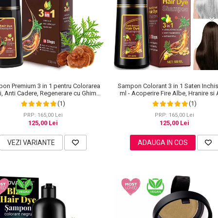
on Premium 3 in 1 pentru Colorarea
Sampon Colorant 3 in 1 Saten Inchis
i, Anti Cadere, Regenerare cu Ghimbir
ml - Acoperire Fire Albe, Hranire si 
inseng, 500 ml, #3 Saten inchis (Dark
Cadere
(1)
(1)
Brown)
PRP: 165,00 Lei
PRP: 165,00 Lei
125,00 Lei
125,00 Lei
VEZI VARIANTE
ADAUGA IN COS