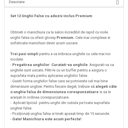
Descriere
Set 12 Unghii False cu adeziv inclus Premium
Obtineti o manichiura ca la salon incredibil de rapid cu noile
unghii false cu efect glossy
Premium.
Cele mai complexe si
sofisticate manichiuri devin acum usoare.
Trei pasi simpli
pentru a va imbraca unghiile cu cele mai noi
modele:
-
Pregatirea unghiilor: Curatati-va unghiile
. Asigurati-va ca
unghiile sunt uscate. Piliti-le cu un buffer pentru a asigura o
suprafata mata pentru aplicarea unghiilor false.
- Gasiti forma unghiilor false care se potriveste cel mai bine
dimensiunii unghiei. Pentru fiecare deget, trebuie să
alegeti câte
o unghie falsa de dimensiunea corespunzatoare
si sa le
aranjati în ordinea corespunzatoare.
- Aplicati lipiciul pentru unghii din cutiuta pe toata suprafata
unghiei false.
- Poziționați unghia falsa si tineti apasat timp de 15 secunde.
-
Gata! Manichiura este acum perfecta!