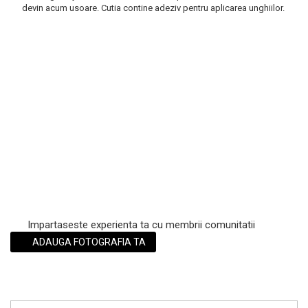
devin acum usoare. Cutia contine adeziv pentru aplicarea unghiilor.
Scrub / Balsam de buze
Netestate pe Animale
Impartaseste experienta ta cu membrii comunitatii
ADAUGA FOTOGRAFIA TA