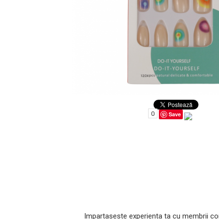
Uleiuri pentru Par
Uleiuri pentru Corp
Uleiuri Unghii / Cuticule
Uleiuri pentru Ten
Uleiuri Esentiale
0
Save
INGRIJIRE TEN
Impartaseste experienta ta cu membrii co