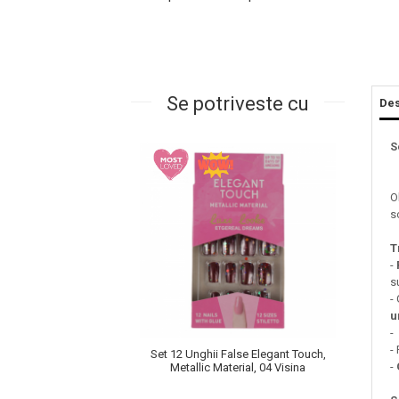
Se potriveste cu
Des
S
O
s
Masaj Facial si Drenaj Limfatic
Exfolianti si Masti
T
Gomaj si Exfoliere
-
s
Masti
-
Plasturi ochi / nas / frunte
u
Produse Curatare Ten
-
-
Set 12 Unghii False Elegant Touch,
Demachiant si Apa Micelara
-
Metallic Material, 04 Visina
Gel de Curatare