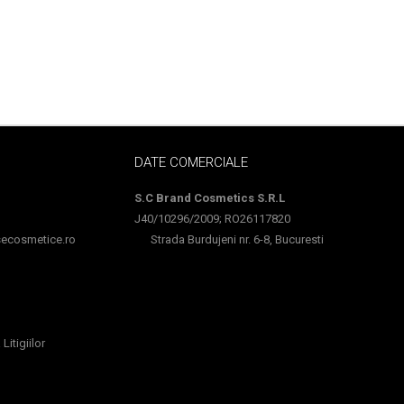
DATE COMERCIALE
S.C Brand Cosmetics S.R.L
J40/10296/2009; RO26117820
cosmetice.ro
Strada Burdujeni nr. 6-8, Bucuresti
Litigiilor