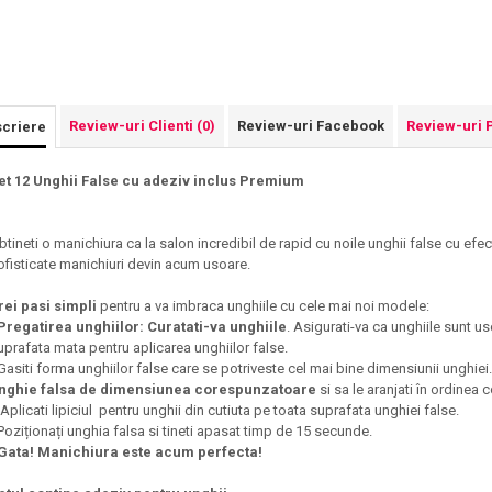
Review-uri Clienti
(0)
Review-uri Facebook
Review-uri 
criere
et 12 Unghii False cu adeziv inclus Premium
btineti o manichiura ca la salon incredibil de rapid cu noile unghii false cu efe
ofisticate manichiuri devin acum usoare.
rei pasi simpli
pentru a va imbraca unghiile cu cele mai noi modele:
Pregatirea unghiilor: Curatati-va unghiile
. Asigurati-va ca unghiile sunt us
uprafata mata pentru aplicarea unghiilor false.
 Gasiti forma unghiilor false care se potriveste cel mai bine dimensiunii unghiei
nghie falsa de dimensiunea corespunzatoare
si sa le aranjati în ordinea
 Aplicati lipiciul pentru unghii din cutiuta pe toata suprafata unghiei false.
 Poziționați unghia falsa si tineti apasat timp de 15 secunde.
Gata! Manichiura este acum perfecta!