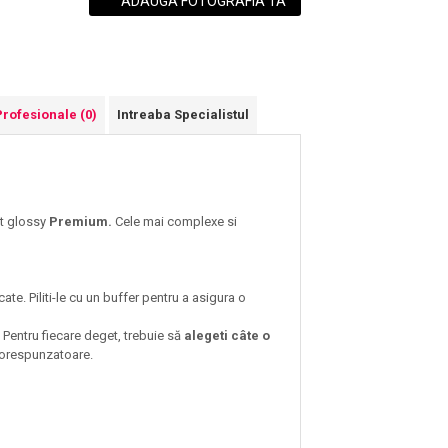
ADAUGA FOTOGRAFIA TA
Profesionale
(0)
Intreaba Specialistul
ct glossy
Premium.
Cele mai complexe si
cate. Piliti-le cu un buffer pentru a asigura o
. Pentru fiecare deget, trebuie să
alegeti câte o
 corespunzatoare.