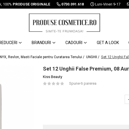
ei, 100%
PRODUSE ORIGINALE
0730.091.618
Luni-Vineri 9-17
REDUCERI
BRANDURI
CADOURI
GET A LOOK
Set 12 Unghii Fa
 NYX, Revlon, Masti Faciale pentru Curatarea Tenului /
UNGHII /
Set 12 Unghii False Premium, 08 Au
Kiss Beauty
Spune-ti parerea