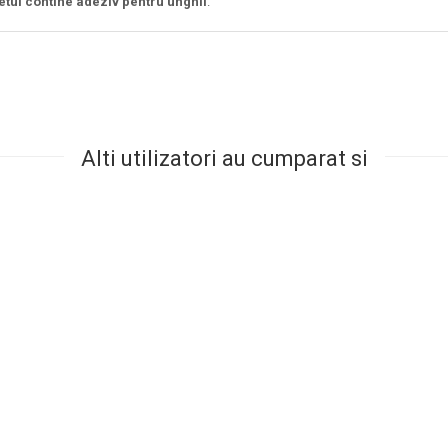
etul contine adeziv pentru unghii
.
Alti utilizatori au cumparat si