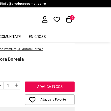
info@produsecosmetice.ro
0
COMUNITATE
EN-GROSS
lse Premium, 08 Aurora Boreala
rora Boreala
-
+
ADAUGA IN COS
Adauga la Favorite