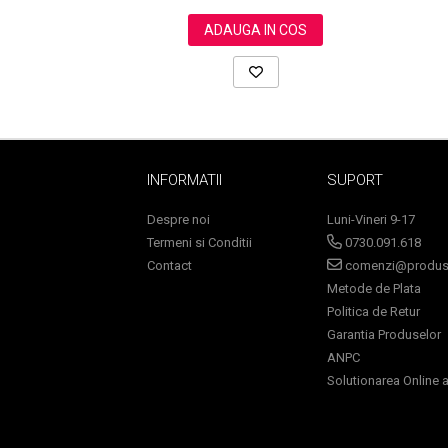
Pete
ADAUGA IN COS
Ingrijire Gene
PAR
INFORMATII
SUPORT
Despre noi
Luni-Vineri 9-17
Termeni si Conditii
0730.091.618
Contact
comenzi@produse
Metode de Plata
Politica de Retur
Garantia Produselor
ANPC
Solutionarea Online a 