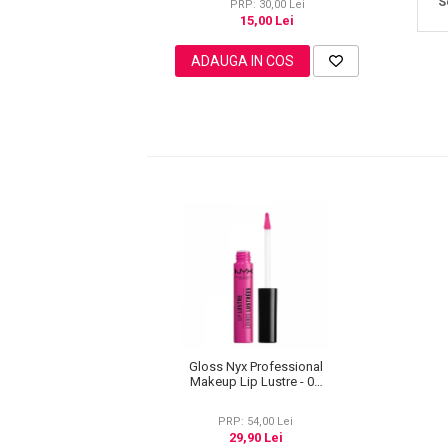
S
Lotiune Tonica
PRP: 30,00 Lei
15,00 Lei
Hidratare
Contur de Ochi
ADAUGA IN COS
Creme de Noapte
Creme de Zi
Serum / Elixir
Antirid
Contur de Ochi
Creme de Noapte
Creme de Zi
Plasturi Antirid
Serum / Elixir
Imperfectiuni
Iritatii
Matifiant si Purifiant
Gloss Nyx Professional
Makeup Lip Lustre - 03
Matifiere
Retro Socialite, 8 ml
Spray Fixare Machiaj
PRP: 54,00 Lei
29,90 Lei
Roseata