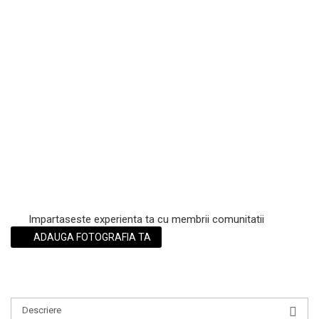
Scrub / Balsam de buze
Netestate pe Animale
Impartaseste experienta ta cu membrii comunitatii
ADAUGA FOTOGRAFIA TA
Descriere