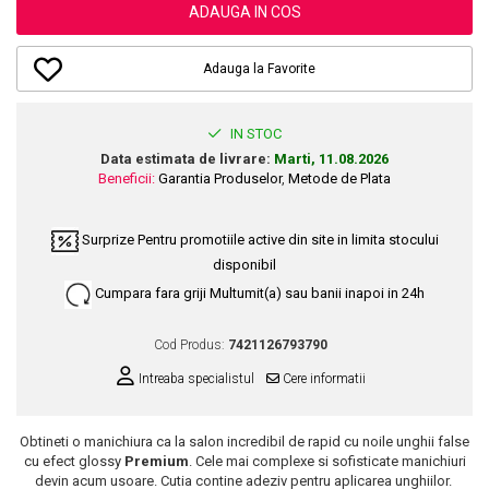
Dupa Plaja
Tus de Ochi
Buze
Volum
Unghii
ADAUGA IN COS
Antirid
Intensificatoare
Rimel
Seturi Rujuri / Glossuri
Ingrijire par
Plasturi Pentru Cicatrici
Contur de Ochi
Pigmenti Machiaj
Adauga la Favorite
Fiole
Bureti de Baie
Creme de Noapte
Solutii Ingrijire Gene
Serum-Elixir
Creme de Zi
Creme Ingrijire Cicatrici
Gene False
Uleiuri
IN STOC
Plasturi Antirid
Exfolianti / Scrub / Plasturi
Gene False
Data estimata de livrare:
Marti, 11.08.2026
Vopsea de Par
Serum / Elixir
Beneficii:
Garantia Produselor
,
Metode de Plata
Glittere Ochi / Ten si Sclipici
Nuantatoare
Imperfectiuni
Sprancene
Vopsele
Iritatii
Surprize
Pentru promotiile active din site in limita stocului
Creion Sprancene
Styling
disponibil
Matifiant si Purifiant
Fard si Pudra de Sprancene
Fixativ
Cumpara fara griji
Multumit(a) sau banii inapoi in 24h
Matifiere
Gel Sprancene
Gel si Ceara
Spray Fixare Machiaj
Mascara pentru Sprancene
Spuma
Cod Produs:
7421126793790
Roseata
Vopsea Sprancene
Perii de Par si Piepteni
Intreaba specialistul
Cere informatii
Pete
Buze
Creion Contur
Ingrijire Gene
Obtineti o manichiura ca la salon incredibil de rapid cu noile unghii false
Lipgloss / Luciu buze
cu efect glossy
Premium
. Cele mai complexe si sofisticate manichiuri
devin acum usoare. Cutia contine adeziv pentru aplicarea unghiilor.
Ruj