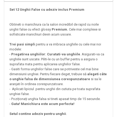
Set 12 Unghii False cu adeziv inclus Premium
Obtineti o manichiura ca la salon incredibil de rapid cu noile
unghii false cu efect glossy
Premium.
Cele mai complexe si
sofisticate manichiuri devin acum usoare.
Trei pasi simpli
pentru a va imbraca unghiile cu cele mai noi
modele:
-
Pregatirea unghiilor: Curatati-va unghiile
. Asigurati-va ca
unghiile sunt uscate. Piliti-le cu un buffer pentru a asigura o
suprafata mata pentru aplicarea unghiilor false.
- Gasiti forma unghiilor false care se potriveste cel mai bine
dimensiunii unghiei. Pentru fiecare deget, trebuie să
alegeti câte
o unghie falsa de dimensiunea corespunzatoare
si sa le
aranjati în ordinea corespunzatoare.
- Aplicati lipiciul pentru unghii din cutiuta pe toata suprafata
unghiei false.
- Poziționați unghia falsa si tineti apasat timp de 15 secunde.
-
Gata! Manichiura este acum perfecta!
Setul contine adeziv pentru unghii
.