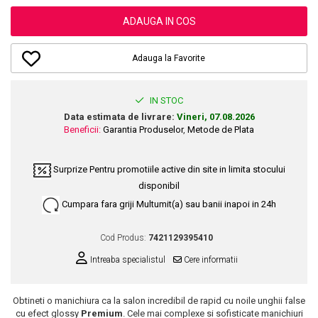
Dupa Plaja
Tus de Ochi
Buze
Volum
Unghii
Antirid
Intensificatoare
ADAUGA IN COS
Rimel
Seturi Rujuri / Glossuri
Ingrijire par
Plasturi Pentru Cicatrici
Contur de Ochi
Pigmenti Machiaj
Fiole
Bureti de Baie
Creme de Noapte
Solutii Ingrijire Gene
Adauga la Favorite
Serum-Elixir
Creme de Zi
Creme Ingrijire Cicatrici
Gene False
Uleiuri
Plasturi Antirid
Exfolianti / Scrub / Plasturi
Gene False
IN STOC
Vopsea de Par
Serum / Elixir
Data estimata de livrare:
Vineri, 07.08.2026
Glittere Ochi / Ten si Sclipici
Nuantatoare
Imperfectiuni
Beneficii:
Garantia Produselor
,
Metode de Plata
Sprancene
Vopsele
Iritatii
Creion Sprancene
Styling
Surprize
Pentru promotiile active din site in limita stocului
Matifiant si Purifiant
Fard si Pudra de Sprancene
disponibil
Fixativ
Matifiere
Gel Sprancene
Gel si Ceara
Cumpara fara griji
Multumit(a) sau banii inapoi in 24h
Spray Fixare Machiaj
Mascara pentru Sprancene
Spuma
Roseata
Vopsea Sprancene
Cod Produs:
7421129395410
Perii de Par si Piepteni
Pete
Buze
Intreaba specialistul
Cere informatii
Creion Contur
Ingrijire Gene
Lipgloss / Luciu buze
Obtineti o manichiura ca la salon incredibil de rapid cu noile unghii false
cu efect glossy
Premium
. Cele mai complexe si sofisticate manichiuri
Ruj