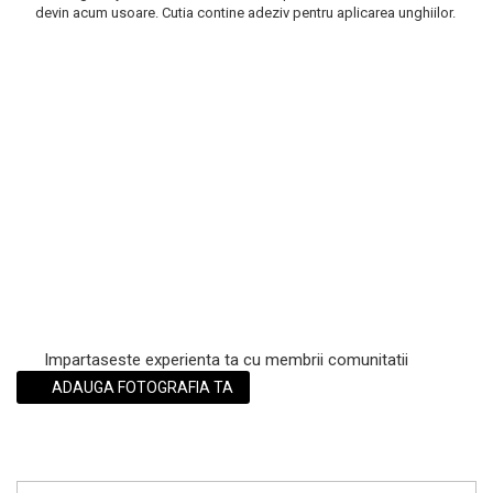
devin acum usoare. Cutia contine adeziv pentru aplicarea unghiilor.
Scrub / Balsam de buze
Netestate pe Animale
Impartaseste experienta ta cu membrii comunitatii
ADAUGA FOTOGRAFIA TA