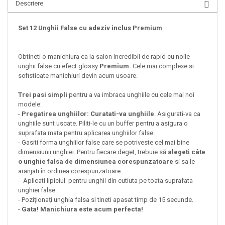
Descriere
Set 12 Unghii False cu adeziv inclus Premium
Obtineti o manichiura ca la salon incredibil de rapid cu noile
unghii false cu efect glossy
Premium.
Cele mai complexe si
sofisticate manichiuri devin acum usoare.
Trei pasi simpli
pentru a va imbraca unghiile cu cele mai noi
modele:
-
Pregatirea unghiilor: Curatati-va unghiile
. Asigurati-va ca
unghiile sunt uscate. Piliti-le cu un buffer pentru a asigura o
suprafata mata pentru aplicarea unghiilor false.
- Gasiti forma unghiilor false care se potriveste cel mai bine
dimensiunii unghiei. Pentru fiecare deget, trebuie să
alegeti câte
o unghie falsa de dimensiunea corespunzatoare
si sa le
aranjati în ordinea corespunzatoare.
- Aplicati lipiciul pentru unghii din cutiuta pe toata suprafata
unghiei false.
- Poziționați unghia falsa si tineti apasat timp de 15 secunde.
-
Gata! Manichiura este acum perfecta!