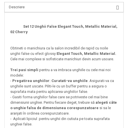
Descriere
Set 12 Unghii False Elegant Touch, Metallic Material,
02 Cherry
Obtineti o manichiura ca la salon incredibil de rapid cu noile
unghii false cu efect glossy
Elegant Touch, Metallic Material.
Cele mai complexe si sofisticate manichiuri devin acum usoare.
Trei pasi simpli
pentru a va imbraca unghiile cu cele mai noi
modele:
-
Pregatirea unghiilor: Curatati-va unghiile
. Asigurati-va ca
unghiile sunt uscate. Piliti-le cu un buffer pentru a asigura o
suprafata mata pentru aplicarea unghiilor false.
- Gasiti forma unghiilor false care se potriveste cel mai bine
dimensiunii unghiei. Pentru fiecare deget, trebuie să
alegeti câte
o unghie falsa de dimensiunea corespunzatoare
si sa le
aranjati în ordinea corespunzatoare.
- Aplicati lipiciul pentru unghii din cutiuta pe toata suprafata
unghiei false.