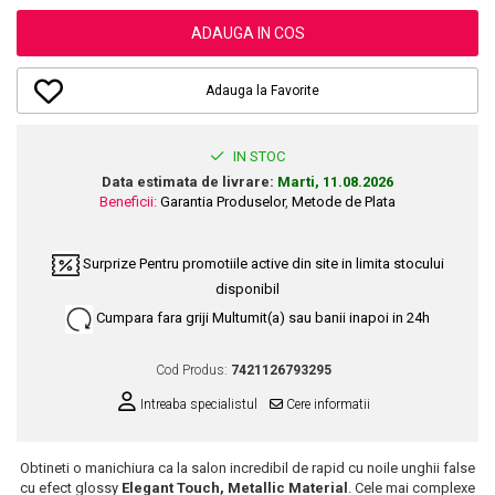
Dupa Plaja
Tus de Ochi
Buze
Volum
Unghii
Antirid
Intensificatoare
ADAUGA IN COS
Rimel
Seturi Rujuri / Glossuri
Ingrijire par
Plasturi Pentru Cicatrici
Contur de Ochi
Pigmenti Machiaj
Fiole
Bureti de Baie
Creme de Noapte
Solutii Ingrijire Gene
Adauga la Favorite
Serum-Elixir
Creme de Zi
Creme Ingrijire Cicatrici
Gene False
Uleiuri
Plasturi Antirid
Exfolianti / Scrub / Plasturi
Gene False
IN STOC
Vopsea de Par
Serum / Elixir
Data estimata de livrare:
Marti, 11.08.2026
Glittere Ochi / Ten si Sclipici
Nuantatoare
Imperfectiuni
Beneficii:
Garantia Produselor
,
Metode de Plata
Sprancene
Vopsele
Iritatii
Creion Sprancene
Styling
Surprize
Pentru promotiile active din site in limita stocului
Matifiant si Purifiant
Fard si Pudra de Sprancene
disponibil
Fixativ
Matifiere
Gel Sprancene
Gel si Ceara
Cumpara fara griji
Multumit(a) sau banii inapoi in 24h
Spray Fixare Machiaj
Mascara pentru Sprancene
Spuma
Roseata
Vopsea Sprancene
Cod Produs:
7421126793295
Perii de Par si Piepteni
Pete
Buze
Intreaba specialistul
Cere informatii
Creion Contur
Ingrijire Gene
Lipgloss / Luciu buze
Obtineti o manichiura ca la salon incredibil de rapid cu noile unghii false
cu efect glossy
Elegant Touch, Metallic Material
. Cele mai complexe
Ruj