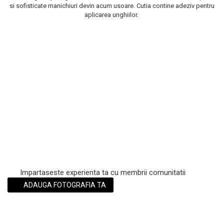
si sofisticate manichiuri devin acum usoare. Cutia contine adeziv pentru
Scrub / Balsam de buze
aplicarea unghiilor.
Netestate pe Animale
Impartaseste experienta ta cu membrii comunitatii
ADAUGA FOTOGRAFIA TA