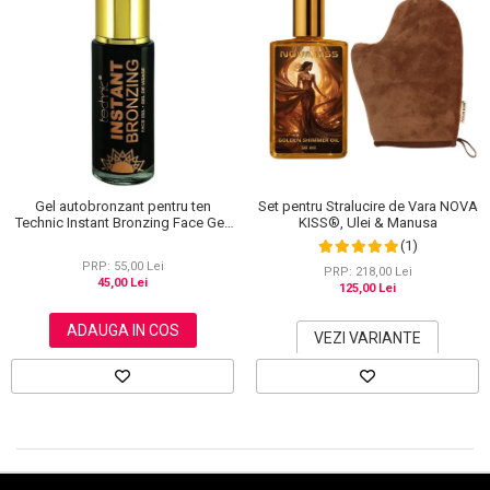
Scrub / Balsam de buze
Netestate pe Animale
Set pentru Stralucire de Vara NOVA
Gel autobronzant pentru ten
KISS®, Ulei & Manusa
Technic Instant Bronzing Face Gel,
36 ml
(1)
PRP: 55,00 Lei
PRP: 218,00 Lei
45,00 Lei
125,00 Lei
ADAUGA IN COS
VEZI VARIANTE