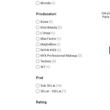
Lotiune Tonica
Blonde
(1)
Hidratare
Gel p
Producatori
Contur de Ochi
Paris
Creme de Noapte
ikzee
(3)
Creme de Zi
Kiss Beauty
(2)
L'Oreal
(1)
Serum / Elixir
Max Factor
(1)
Antirid
Maybelline
(1)
Contur de Ochi
NOVA KISS
(2)
Creme de Noapte
NYX Professional Makeup
(3)
Creme de Zi
Technic
(3)
Plasturi Antirid
W7
(1)
Serum / Elixir
Imperfectiuni
Pret
Iritatii
Sub 50 Lei
(16)
Matifiant si Purifiant
50 Lei - 100 Lei
(1)
Matifiere
Rating
Spray Fixare Machiaj
Roseata