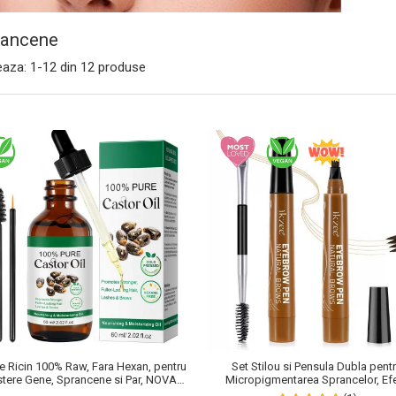
rancene
eaza:
1-
12
din
12
produse
de Ricin 100% Raw, Fara Hexan, pentru
Set Stilou si Pensula Dubla pent
stere Gene, Sprancene si Par, NOVA
Micropigmentarea Sprancelor, Ef
KISS® 60 ml
Natural de Microblading, Aspect