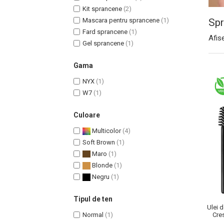
Kit sprancene
(2)
Mascara pentru sprancene
(1)
Sp
Fard sprancene
(1)
Afis
Gel sprancene
(1)
Uleiuri pentru Par
Gama
Uleiuri pentru Corp
Uleiuri Unghii / Cuticule
NYX
(1)
W7
(1)
Uleiuri pentru Ten
Uleiuri Esentiale
Culoare
INGRIJIRE TEN
Multicolor
(4)
Soft Brown
(1)
Maro
(1)
Blonde
(1)
Negru
(1)
Tipul de ten
Ulei 
Normal
(1)
Cre