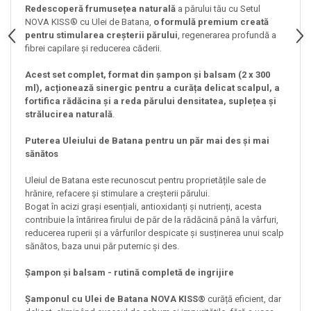
Redescoperă frumusețea naturală
a părului tău cu Setul
NOVA KISS® cu Ulei de Batana,
o formulă premium creată
pentru stimularea creșterii părului
, regenerarea profundă a
fibrei capilare și reducerea căderii.
Acest set complet, format din șampon și balsam (2 x 300
ml), acționează sinergic pentru a curăța delicat scalpul, a
fortifica rădăcina și a reda părului densitatea, suplețea și
strălucirea naturală
.
Puterea Uleiului de Batana pentru un păr mai des și mai
sănătos
Uleiul de Batana este recunoscut pentru proprietățile sale de
hrănire, refacere și stimulare a creșterii părului.
Bogat în acizi grași esențiali, antioxidanți și nutrienți, acesta
contribuie la întărirea firului de păr de la rădăcină până la vârfuri,
reducerea ruperii și a vârfurilor despicate și susținerea unui scalp
sănătos, baza unui păr puternic și des.
Șampon și balsam - rutină completă de ingrijire
Șamponul cu Ulei de Batana NOVA KISS®
curăță eficient, dar