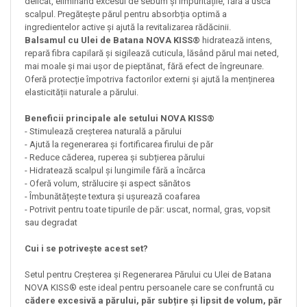
delicat, eliminând excesul de sebum și impuritățile, fără a usca
scalpul. Pregătește părul pentru absorbția optimă a
ingredientelor active și ajută la revitalizarea rădăcinii.
Balsamul cu Ulei de Batana NOVA KISS®
hidratează intens,
repară fibra capilară și sigilează cuticula, lăsând părul mai neted,
mai moale și mai ușor de pieptănat, fără efect de îngreunare.
Oferă protecție împotriva factorilor externi și ajută la menținerea
elasticității naturale a părului.
Beneficii principale ale setului NOVA KISS®
- Stimulează creșterea naturală a părului
- Ajută la regenerarea și fortificarea firului de păr
- Reduce căderea, ruperea și subțierea părului
- Hidratează scalpul și lungimile fără a încărca
- Oferă volum, strălucire și aspect sănătos
- Îmbunătățește textura și ușurează coafarea
- Potrivit pentru toate tipurile de păr: uscat, normal, gras, vopsit
sau degradat
Cui i se potrivește acest set?
Setul pentru Creșterea și Regenerarea Părului cu Ulei de Batana
NOVA KISS® este ideal pentru persoanele care se confruntă cu
cădere excesivă a părului, păr subțire și lipsit de volum, păr