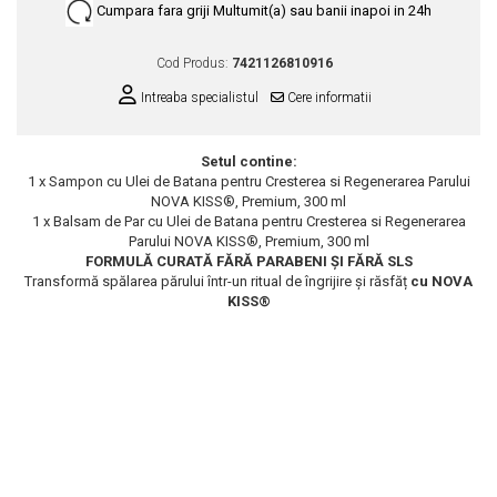
Cumpara fara griji
Multumit(a) sau banii inapoi in 24h
Scrub / Balsam de buze
Netestate pe Animale
Cod Produs:
7421126810916
Intreaba specialistul
Cere informatii
Setul contine:
1 x Sampon cu Ulei de Batana pentru Cresterea si Regenerarea Parului
NOVA KISS®, Premium, 300 ml
1 x Balsam de Par cu Ulei de Batana pentru Cresterea si Regenerarea
Parului NOVA KISS®, Premium, 300 ml
FORMULĂ CURATĂ FĂRĂ PARABENI ȘI FĂRĂ SLS
Transformă spălarea părului într-un ritual de îngrijire și răsfăț
cu NOVA
KISS®