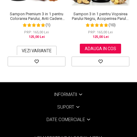
Sampon Premium 3 in 1 pentru
Sampon 3 in 1 pentru Vopsirea
Colorarea Parului, Anti Cadere,
Parului Negru, Acoperirea Parului
Regenerare cu Ghimbir si
Alb, Regenerare cu Ghimbir, 500
(1)
(10)
Ginseng, 500 ml, #3 Saten inchis
ml
(Dark Brown)
PRP: 165,00 Lei
PRP: 165,00 Lei
125,00 Lei
125,00 Lei
ADAUGA IN COS
VEZI VARIANTE
INFORMATII
SUPORT
DATE COMERCIALE