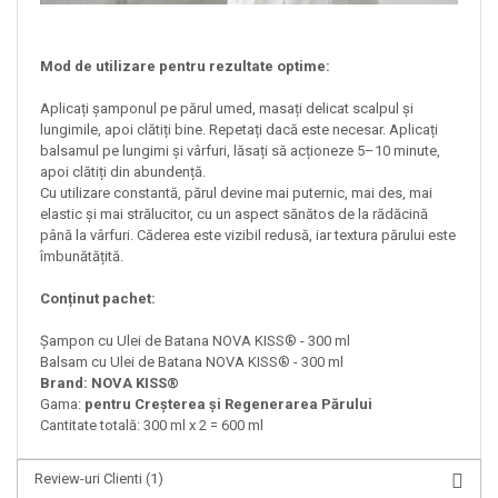
Mod de utilizare pentru rezultate optime:
Aplicați șamponul pe părul umed, masați delicat scalpul și
lungimile, apoi clătiți bine. Repetați dacă este necesar. Aplicați
balsamul pe lungimi și vârfuri, lăsați să acționeze 5–10 minute,
apoi clătiți din abundență.
Cu utilizare constantă, părul devine mai puternic, mai des, mai
elastic și mai strălucitor, cu un aspect sănătos de la rădăcină
până la vârfuri. Căderea este vizibil redusă, iar textura părului este
îmbunătățită.
Conținut pachet:
Șampon cu Ulei de Batana NOVA KISS® - 300 ml
Balsam cu Ulei de Batana NOVA KISS® - 300 ml
Brand: NOVA KISS®
Gama:
pentru Creșterea și Regenerarea Părului
Cantitate totală: 300 ml x 2 = 600 ml
Review-uri Clienti
(1)