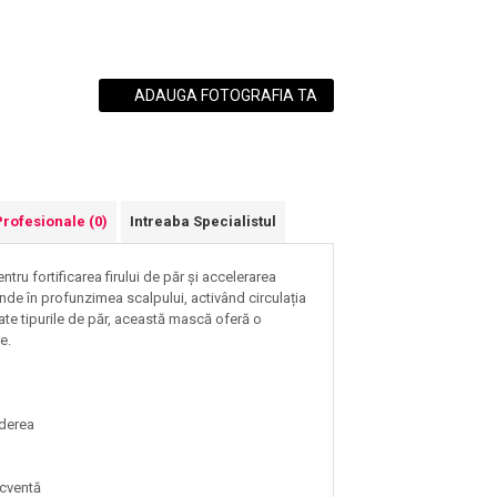
ADAUGA FOTOGRAFIA TA
Profesionale
(0)
Intreaba Specialistul
tru fortificarea firului de păr și accelerarea
nde în profunzimea scalpului, activând circulația
oate tipurile de păr, această mască oferă o
e.
ăderea
recventă