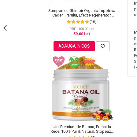
Lotiune Tonica
I
Hidratare
p
Sampon cu Ghimbir Organic Impotriva
r
Caderii Parului, Efect Regenerator,
Contur de Ochi
100% Natural, NOVA KISS® 60 g
(16)
Creme de Noapte
PRP: 100,00 Lei
M
Creme de Zi
59,00 Lei
p
Serum / Elixir
o
ADAUGA IN COS
Antirid
R
P
Contur de Ochi
S
Creme de Noapte
F
Creme de Zi
Plasturi Antirid
Serum / Elixir
Imperfectiuni
Iritatii
Matifiant si Purifiant
Matifiere
Ulei Premium de Batana, Presat la
Spray Fixare Machiaj
Rece, 100% Pur & Natural, Stopeaza
Caderea Parului, Efect Puternic
Roseata