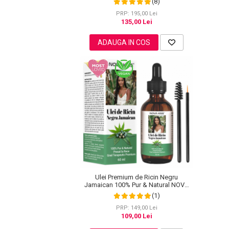
(8)
Regenerator, 220 g
Pete
PRP: 195,00 Lei
135,00 Lei
Ingrijire Gene
PAR
ADAUGA IN COS
Ulei Premium de Ricin Negru
Jamaican 100% Pur & Natural NOVA
KISS® pentru cresterea parului,
(1)
ingrijirea scalpului, pielii, genelor si
sprancenelor, 60 ml
PRP: 149,00 Lei
109,00 Lei