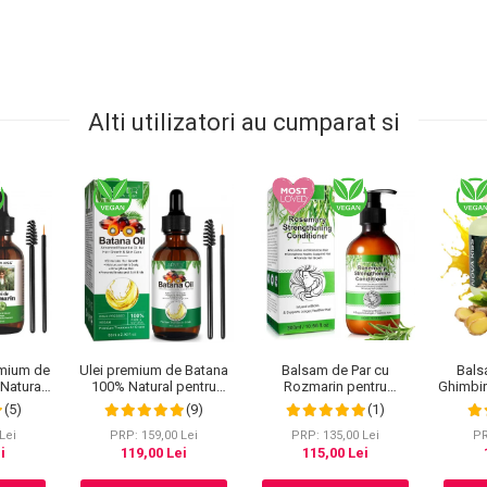
Alti utilizatori au cumparat si
emium de
Ulei premium de Batana
Balsam de Par cu
Bals
Natural
100% Natural pentru
Rozmarin pentru
Ghimbir
larea
Cresterea Parului,
Cresterea Parului si
P
(5)
(9)
(1)
 genelor,
Tratarea scalpului,
Intarirea Firului de Par,
Re
 sau
Ingrijirea Tenului, Genelor
Infuzat cu Biotina, NOVA
D
Lei
PRP: 159,00 Lei
PRP: 135,00 Lei
PR
A KISS®
si Sprancenelor, Aliver 60
KISS®, 300 ml
Rev
i
119,00 Lei
115,00 Lei
ml
Profu
NOVA