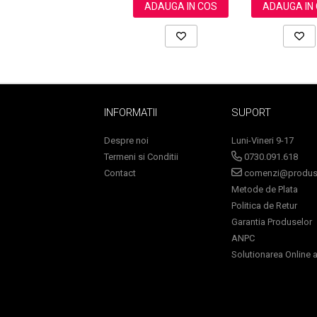
ADAUGA IN COS
ADAUGA IN
Ingrijire par
Fiole
Serum-Elixir
Uleiuri
Vopsea de Par
Nuantatoare
INFORMATII
SUPORT
Vopsele
Despre noi
Luni-Vineri 9-17
Styling
Termeni si Conditii
0730.091.618
Fixativ
Contact
comenzi@produse
Gel si Ceara
Metode de Plata
Spuma
Politica de Retur
Perii de Par si Piepteni
Garantia Produselor
INGRIJIRE CORP
ANPC
Solutionarea Online a 