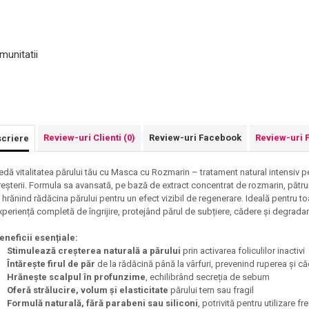
munitatii
Review-uri Clienti
(0)
Review-uri Facebook
Review-uri 
criere
edă vitalitatea părului tău cu Masca cu Rozmarin – tratament natural intensiv pen
reșterii. Formula sa avansată, pe bază de extract concentrat de rozmarin, pătru
i hrănind rădăcina părului pentru un efect vizibil de regenerare. Ideală pentru t
xperiență completă de îngrijire, protejând părul de subțiere, cădere și degradar
eneficii esențiale:
Stimulează creșterea naturală a părului
prin activarea foliculilor inactivi
Întărește firul de păr
de la rădăcină până la vârfuri, prevenind ruperea și c
Hrănește scalpul în profunzime
, echilibrând secreția de sebum
Oferă strălucire, volum și elasticitate
părului tern sau fragil
Formulă naturală, fără parabeni sau siliconi
, potrivită pentru utilizare f