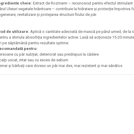
ngrediente cheie:
Extract de Rozmarin – recunoscut pentru efectul stimulant a
ărul Uleiuri vegetale hrănitoare – contribuie la hidratare și protecție împotriva f
egenerare, revitalizare și protejarea structurii firului de păr.
od de utilizare:
Aplică o cantitate adecvată de mască pe părul umed, de la r
entru a stimula absorbția ingredientelor active. Lasă să acționeze 15-20 minut
ri pe săptămână pentru rezultate optime.
ecomandată pentru:
ersoane cu păr subțiat, deteriorat sau predispus la cădere
calp uscat, iritat sau cu exces de sebum
emei și bărbați care doresc un păr mai des, mai rezistent și mai sănătos