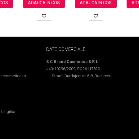
 COS
ADAUGA IN COS
ADAUGA IN COS
ADA
DATE COMERCIALE
S.C Brand Cosmetics S.R.L
J40/10296/2009; RO26117820
cosmetice.ro
Strada Burdujeni nr. 6-8, Bucuresti
Litigiilor