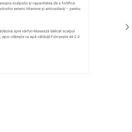
supra scalpului și capacitatea de a fortifica
actorilor externi Vitamine și antioxidanți – pentru
ădăcină spre vârfuri Masează delicat scalpul
e, apoi clătește cu apă călduță Folosește de 2-3