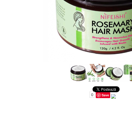
Uleiuri pentru Par
Uleiuri pentru Corp
Uleiuri Unghii / Cuticule
Uleiuri pentru Ten
Uleiuri Esentiale
INGRIJIRE TEN
0
Save