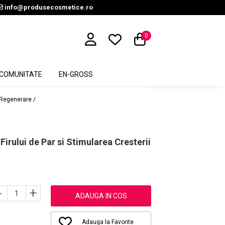
info@produsecosmetice.ro
0
COMUNITATE
EN-GROSS
Regenerare /
irului de Par si Stimularea Cresterii
-
+
ADAUGA IN COS
Adauga la Favorite