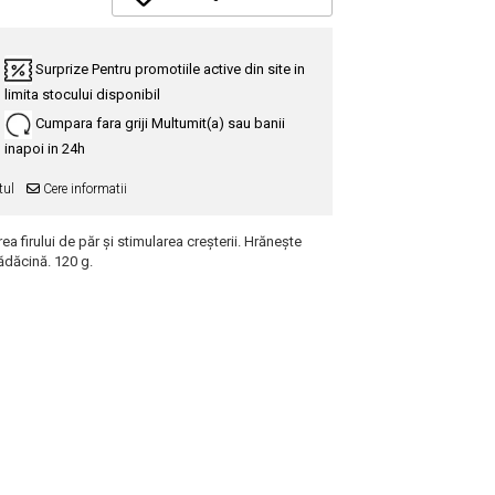
Surprize
Pentru promotiile active din site in
limita stocului disponibil
Cumpara fara griji
Multumit(a) sau banii
inapoi in 24h
tul
Cere informatii
a firului de păr și stimularea creșterii. Hrănește
rădăcină. 120 g.