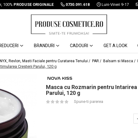
ei, 100%
PRODUSE ORIGINALE
0730.091.618
Luni-Vineri 9-17
REDUCERI
BRANDURI
CADOURI
GET A LOOK
 NYX, Revlon, Masti Faciale pentru Curatarea Tenului /
PAR /
Balsam si Masca /
timularea Cresterii Parului, 120 g
Masca cu Rozmarin pentru Intarirea F
Parului, 120 g
Spune-ti parerea