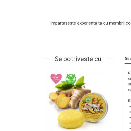
Impartaseste experienta ta cu membrii co
Se potriveste cu
Des
Masaj Facial si Drenaj Limfatic
R
c
Exfolianti si Masti
ș
Gomaj si Exfoliere
e
Masti
B
Plasturi ochi / nas / frunte
Produse Curatare Ten
Demachiant si Apa Micelara
Gel de Curatare