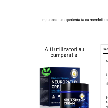
Impartaseste experienta ta cu membrii co
Alti utilizatori au
Des
cumparat si
Masaj Facial si Drenaj Limfatic
A
Exfolianti si Masti
Gomaj si Exfoliere
S
Masti
p
a
Plasturi ochi / nas / frunte
Produse Curatare Ten
Demachiant si Apa Micelara
B
A
Gel de Curatare
N