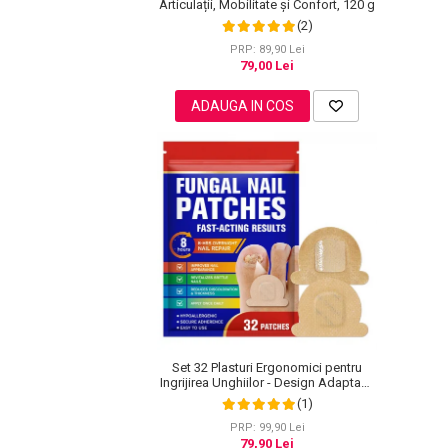
Articulații, Mobilitate și Confort, 120 g
Pete
(2)
Ingrijire Gene
PRP: 89,90 Lei
79,00 Lei
PAR
ADAUGA IN COS
Set 32 Plasturi Ergonomici pentru
Ingrijirea Unghiilor - Design Adaptabil
si Protectie Intensa Nocturna
(1)
PRP: 99,90 Lei
79,90 Lei