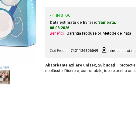
IN STOC
Data estimata de livrare:
Sambata,
08.08.2026
Beneficii:
Garantia Produselor
,
Metode de Plata
Cod Produs:
7421126806049
Intreaba specialis
Absorbante axilare unisex, 28 bucăți
– protecție 
neplăcute. Discrete, confortabile, ideale pentru oric