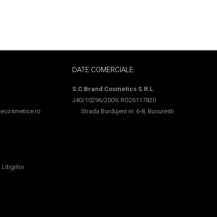
DATE COMERCIALE
S.C Brand Cosmetics S.R.L
J40/10296/2009; RO26117820
cosmetice.ro
Strada Burdujeni nr. 6-8, Bucuresti
Litigiilor