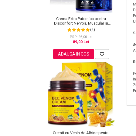
Lotiune Tonica
M
Hidratare
D
P
Contur de Ochi
Crema Extra Puternica pentru
U
Disconfort Nervos, Muscular si
Creme de Noapte
Articular, 120 g
(4)
S
Creme de Zi
PRP: 95,00 Lei
Serum / Elixir
89,00 Lei
M
Antirid
A
ADAUGA IN COS
Contur de Ochi
R
Creme de Noapte
Creme de Zi
P
Î
Plasturi Antirid
Z
Serum / Elixir
P
Imperfectiuni
Iritatii
Matifiant si Purifiant
Matifiere
Spray Fixare Machiaj
Cremă cu Venin de Albine pentru
Roseata