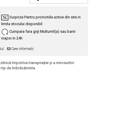
Surprize
Pentru promotiile active din site in
limita stocului disponibil
Cumpara fara griji
Multumit(a) sau banii
inapoi in 24h
tul
Cere informatii
zilnică împotriva transpirației și a mirosurilor
e tip de îmbrăcăminte.