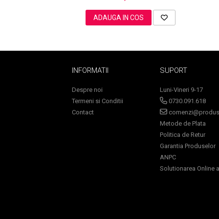
ADAUGA IN COS
Sampoane Colorante
Sampon
Anti-Cadere
INFORMATII
SUPORT
Anti-Matreata
Despre noi
Luni-Vineri 9-17
Par Cret
Termeni si Conditii
0730.091.618
Par Gras
Contact
comenzi@produse
Par Normal
Metode de Plata
Par Uscat / Deteriorat
Politica de Retur
Par Vopsit
Garantia Produselor
Balsam si Masca
ANPC
Indreptare
Solutionarea Online a 
Par Vopsit
Regenerare
Stralucire
Volum