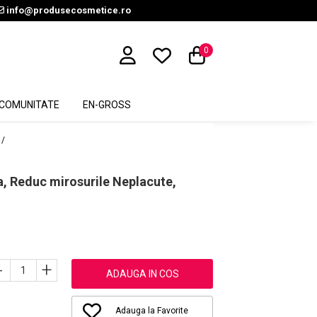
info@produsecosmetice.ro
0
COMUNITATE
EN-GROSS
 /
a, Reduc mirosurile Neplacute,
-
+
ADAUGA IN COS
Adauga la Favorite