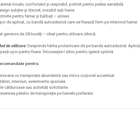
aterial moale, confortabil și respirabil, potrivit pentru pielea sensibilă.
esign subțire și discret, invizibil sub haine.
otrivite pentru femei și bărbați – unisex.
șor de aplicat, cu bandă autoadezivă care se fixează ferm pe interiorul hainei
et generos de 28 bucăți – ideal pentru utilizare zilnică.
od de utilizare:
Desprinde hârtia protectoare de pe banda autoadezivă. Aplică ab
pasă ușor pentru fixare. Înlocuiește-l zilnic pentru igienă optimă.
ecomandate pentru:
ersoane cu transpirație abundentă sau miros corporal accentuat.
ntâlniri, interviuri, evenimente speciale.
ile călduroase sau activități solicitante.
revenirea petelor de transpirație pe hainele preferate.