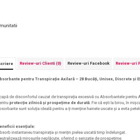
munitatii
Review-uri Clienti
(0)
Review-uri Facebook
Review-uri 
criere
bsorbante pentru Transpirație Axilară – 28 Bucăți, Unisex, Discrete și 
capă de disconfortul cauzat de transpirația excesivă cu Absorbantele pentru A
entru
protecție zilnică și prospețime de durată
. Fie că ești la birou, în mi
bsorbante sunt soluția ideală pentru a-ți menține hainele uscate și a evita petele
eneficii esențiale:
bsorb instantaneu transpirația și mențin pielea uscată timp îndelungat.
eutralizează mirosurile neplăcute, oferind o senzație de prospețime.