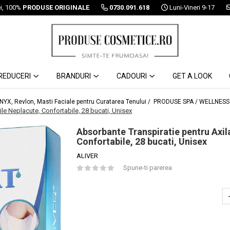
ei, 100%
PRODUSE ORIGINALE
0730.091.618
Luni-Vineri 9-17
REDUCERI
BRANDURI
CADOURI
GET A LOOK
 NYX, Revlon, Masti Faciale pentru Curatarea Tenului /
PRODUSE SPA / WELLNESS
le Neplacute, Confortabile, 28 bucati, Unisex
Absorbante Transpiratie pentru Axil
Confortabile, 28 bucati, Unisex
ALIVER
Spune-ti parerea