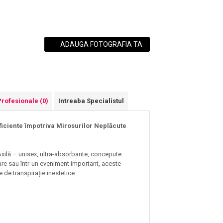
ADAUGA FOTOGRAFIA TA
Profesionale
(0)
Intreaba Specialistul
Eficiente împotriva Mirosurilor Neplăcute
xilă – unisex, ultra-absorbante, concepute
șcare sau într-un eveniment important, aceste
 de transpirație inestetice.