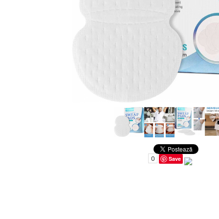
Uleiuri pentru Par
Uleiuri pentru Corp
Uleiuri Unghii / Cuticule
Uleiuri pentru Ten
Uleiuri Esentiale
INGRIJIRE TEN
0
Save