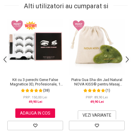
Alti utilizatori au cumparat si
Kit cu 3 perechi Gene False
Piatra Gua Sha din Jad Natural
Magnetice 3D, Profesionale, 1
NOVA KISS® pentru Masaj
Aplicator, 1 Eyeliner Magnetic
Facial, Antirid si Drenaj Limfatic,
(38)
(1)
Negru intens, Waterproof, 3
Include Saculet de Bumbac
Modele
PRP: 150,00 Lei
PRP: 89,90 Lei
49,90 Lei
49,90 Lei
ADAUGA IN COS
VEZI VARIANTE