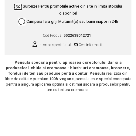
Surprize
Pentru promotiile active din site in limita stocului
Scrub / Balsam de buze
disponibil
Netestate pe Animale
Cumpara fara griji
Multumit(a) sau banii inapoi in 24h
Cod Produs:
5022638042721
Intreaba specialistul
Cere informatii
Pensula speciala pentru aplicarea corectorului dar si a
produselor lichide si cremoase - blush-uri cremoase, bronzere,
fonduri de ten sau produse pentru contur. Pensula
realizata din
fibre de calitate premium
100% vegane
, pensula este special conceputa
pentru a asigura aplicarea optima si cat mai usoara a produselor pentru
ten cu textura cremoasa.