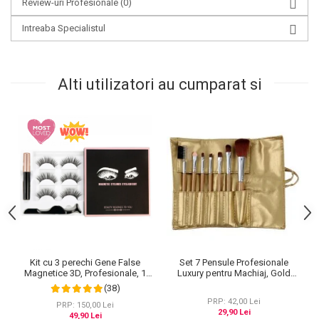
Review-uri Profesionale
(0)
Intreaba Specialistul
Alti utilizatori au cumparat si
Kit cu 3 perechi Gene False
Set 7 Pensule Profesionale
Magnetice 3D, Profesionale, 1
Luxury pentru Machiaj, Gold
Aplicator, 1 Eyeliner Magnetic
Flakes
(38)
Negru intens, Waterproof, 3
PRP: 42,00 Lei
Modele
PRP: 150,00 Lei
29,90 Lei
49,90 Lei