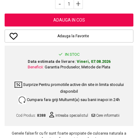
Dupa Plaja
Tus de Ochi
-
+
Buze
Volum
Unghii
Antirid
Intensificatoare
Rimel
Seturi Rujuri / Glossuri
Ingrijire par
Plasturi Pentru Cicatrici
Contur de Ochi
Pigmenti Machiaj
ADAUGA IN COS
Fiole
Bureti de Baie
Creme de Noapte
Solutii Ingrijire Gene
Serum-Elixir
Creme de Zi
Creme Ingrijire Cicatrici
Gene False
Adauga la Favorite
Uleiuri
Plasturi Antirid
Exfolianti / Scrub / Plasturi
Gene False
Vopsea de Par
Serum / Elixir
Glittere Ochi / Ten si Sclipici
IN STOC
Nuantatoare
Imperfectiuni
Data estimata de livrare:
Vineri, 07.08.2026
Sprancene
Vopsele
Iritatii
Beneficii:
Garantia Produselor
,
Metode de Plata
Creion Sprancene
Styling
Matifiant si Purifiant
Fard si Pudra de Sprancene
Fixativ
Matifiere
Surprize
Pentru promotiile active din site in limita stocului
Gel Sprancene
Gel si Ceara
disponibil
Spray Fixare Machiaj
Mascara pentru Sprancene
Spuma
Cumpara fara griji
Multumit(a) sau banii inapoi in 24h
Roseata
Vopsea Sprancene
Perii de Par si Piepteni
Pete
Buze
Cod Produs:
8388
Intreaba specialistul
Cere informatii
Creion Contur
Ingrijire Gene
Lipgloss / Luciu buze
Genele false fir cu fir sunt foarte apropiate de culoarea naturala a
Ruj