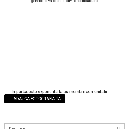
genelor si va ofera o privire seducatoare.
Scrub / Balsam de buze
Netestate pe Animale
Impartaseste experienta ta cu membrii comunitatii
ADAUGA FOTOGRAFIA TA
Descriere