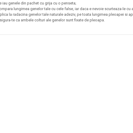
e iau genele din pachet cu grija cu o penseta;
ompara lungimea genelor tale cu cele false, iar daca e nevoie scurteaza-le cu a
plica la radacina genelor tale naturale adeziv, pe toata lungimea pleoapei si ap
sigura-te ca ambele colturi ale genelor sunt fixate de pleoapa.