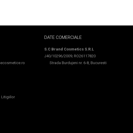
DATE COMERCIALE
S.C Brand Cosmetics S.R.L
J40/10296/2009; RO26117820
cosmetice.ro
Strada Burdujeni nr. 6-8, Bucuresti
Litigiilor