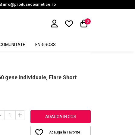
info@produsecosmetice.ro
0
COMUNITATE
EN-GROSS
60 gene individuale, Flare Short
-
+
ADAUGA IN COS
Adauga la Favorite