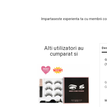
Impartaseste experienta ta cu membrii co
Alti utilizatori au
Des
cumparat si
Masaj Facial si Drenaj Limfatic
G
(
Exfolianti si Masti
Gomaj si Exfoliere
Masti
G
Plasturi ochi / nas / frunte
C
Produse Curatare Ten
Demachiant si Apa Micelara
M
Gel de Curatare