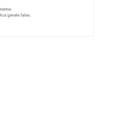
tentie;
lica genele false;