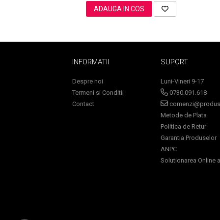
ADAUGA IN COS
Sampoane Colorante
Sampon
INFORMATII
SUPORT
Anti-Cadere
Anti-Matreata
Despre noi
Luni-Vineri 9-17
Par Cret
Termeni si Conditii
0730.091.618
Par Gras
Contact
comenzi@produse
Metode de Plata
Par Normal
Politica de Retur
Par Uscat / Deteriorat
Garantia Produselor
Par Vopsit
ANPC
Balsam si Masca
Solutionarea Online a 
Indreptare
Par Vopsit
Regenerare
Stralucire
Volum