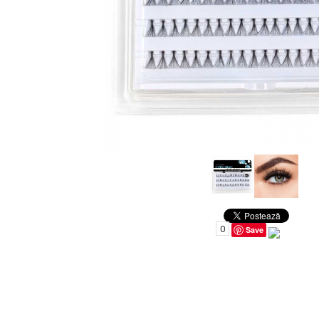
Uleiuri pentru Par
Uleiuri pentru Corp
Uleiuri Unghii / Cuticule
Uleiuri pentru Ten
Uleiuri Esentiale
INGRIJIRE TEN
0
Save