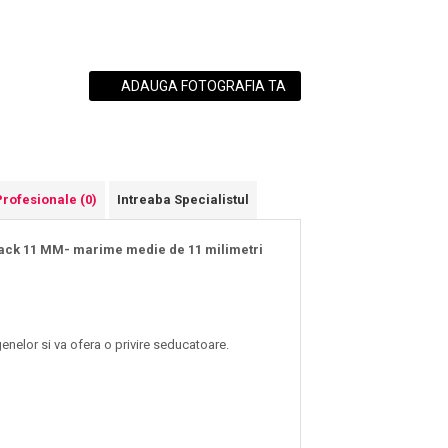
ADAUGA FOTOGRAFIA TA
Profesionale
(0)
Intreaba Specialistul
Black 11 MM- marime medie de 11 milimetri
genelor si va ofera o privire seducatoare.