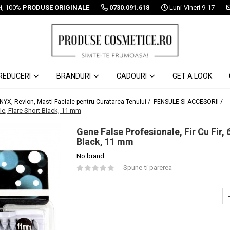
ei, 100%
PRODUSE ORIGINALE
0730.091.618
Luni-Vineri 9-17
REDUCERI
BRANDURI
CADOURI
GET A LOOK
 NYX, Revlon, Masti Faciale pentru Curatarea Tenului /
PENSULE SI ACCESORII /
ale, Flare Short Black, 11 mm
Gene False Profesionale, Fir Cu Fir, 
Black, 11 mm
No brand
Spune-ti parerea