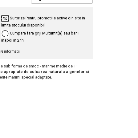
Surprize
Pentru promotiile active din site in
limita stocului disponibil
Cumpara fara griji
Multumit(a) sau banii
inapoi in 24h
re informatii
duale sub forma de smoc - marime medie de 11
rte apropiate de culoarea naturala a genelor si
ferite marimi special adaptate.