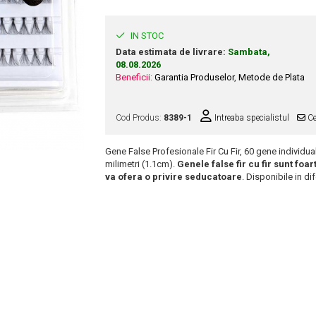
IN STOC
Data estimata de livrare:
Sambata,
08.08.2026
Beneficii:
Garantia Produselor
,
Metode de Plata
Cod Produs:
8389-1
Intreaba specialistul
Ce
Gene False Profesionale Fir Cu Fir, 60 gene indivi
milimetri (1.1cm).
Genele false fir cu fir sunt foa
va ofera o privire seducatoare
. Disponibile in di