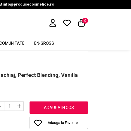
info@produsecosmetice.ro
0
COMUNITATE
EN-GROSS
achiaj, Perfect Blending, Vanilla
-
+
ADAUGA IN COS
Adauga la Favorite