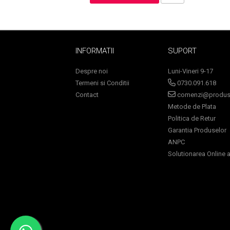
Sampoane Colorante
INFORMATII
SUPORT
Sampon
Anti-Cadere
Despre noi
Luni-Vineri 9-17
Anti-Matreata
Termeni si Conditii
0730.091.618
Contact
comenzi@produse
Par Cret
Metode de Plata
Par Gras
Politica de Retur
Par Normal
Garantia Produselor
Par Uscat / Deteriorat
ANPC
Par Vopsit
Solutionarea Online a 
Balsam si Masca
Indreptare
Par Vopsit
Regenerare
Stralucire
Volum