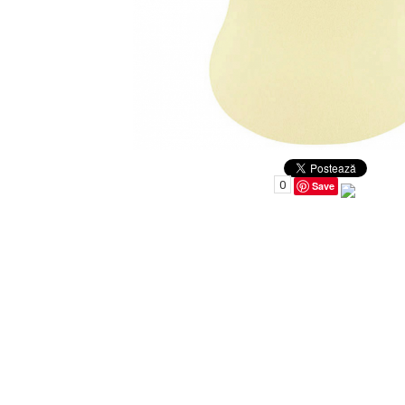
Uleiuri pentru Par
Uleiuri pentru Corp
Uleiuri Unghii / Cuticule
Uleiuri pentru Ten
0
Save
Uleiuri Esentiale
INGRIJIRE TEN