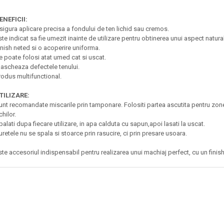
ENEFICII:
sigura aplicare precisa a fondului de ten lichid sau cremos.
ste indicat sa fie umezit inainte de utilizare pentru obtinerea unui aspect natural
inish neted si o acoperire uniforma.
e poate folosi atat umed cat si uscat.
ascheaza defectele tenului.
rodus multifunctional.
TILIZARE:
unt recomandate miscarile prin tamponare.
Folositi partea ascutita pentru zon
chilor.
palati dupa fiecare utilizare, in apa calduta cu sapun,apoi lasati la uscat.
uretele nu se spala si stoarce prin rasucire, ci prin presare usoara.
ste accesoriul indispensabil pentru realizarea unui machiaj perfect, cu un finish 