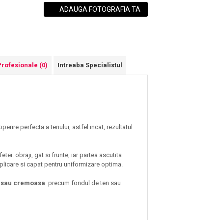
ADAUGA FOTOGRAFIA TA
Profesionale
(0)
Intreaba Specialistul
erire perfecta a tenului, astfel incat, rezultatul
ei: obraji, gat si frunte, iar partea ascutita
 aplicare si capat pentru uniformizare optima.
da sau cremoasa
precum fondul de ten sau