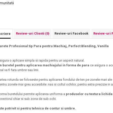
munitatii
Review-uri Clienti
(0)
Review-uri Facebook
Review-uri 
criere
urete Profesional tip Para pentru Machiaj, Perfect Blending, Vanilla
sigura o aplicare simpla si rapida pentru un aspect natural.
n buretel pentru aplicarea machiajului in forma de para
ce asigura o acop
nal va fi fara umbre sau linii.
artea rotunda se foloseste pentru aplicarea fondului de ten pe zonele mari ale fet
entru zonele mai greu accesibile: nas si coltul ochilor, pentru extra precizie in
orma buretelului permite aplicarea uniforma a
produselor cu textura lichi
orectorul chiar si sub zona de sub ochi.
ste potrivit si pentru tehnica de contur si umbre.