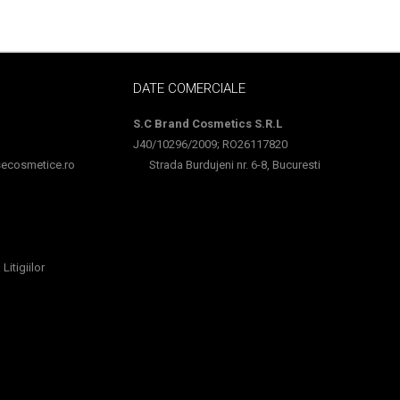
DATE COMERCIALE
S.C Brand Cosmetics S.R.L
J40/10296/2009; RO26117820
cosmetice.ro
Strada Burdujeni nr. 6-8, Bucuresti
Litigiilor