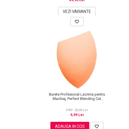
Pete
VEZI VARIANTE
Ingrijire Gene
PAR
Burete Profesional Lacrima pentru
Machiaj, Perfect Blending Cut
Teardrop, Peach
PRP: 20,00 Lei
9,99 Lei
ADAUGA IN COS