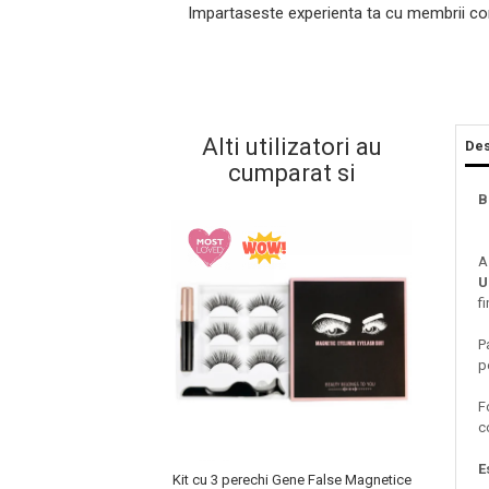
Impartaseste experienta ta cu membrii co
Alti utilizatori au
Des
cumparat si
B
A
Masaj Facial si Drenaj Limfatic
U
Exfolianti si Masti
fi
Gomaj si Exfoliere
P
Masti
p
Plasturi ochi / nas / frunte
Produse Curatare Ten
F
c
Demachiant si Apa Micelara
Gel de Curatare
E
Kit cu 3 perechi Gene False Magnetice