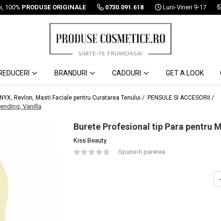
ei, 100%
PRODUSE ORIGINALE
0730.091.618
Luni-Vineri 9-17
REDUCERI
BRANDURI
CADOURI
GET A LOOK
 NYX, Revlon, Masti Faciale pentru Curatarea Tenului /
PENSULE SI ACCESORII /
lending, Vanilla
Burete Profesional tip Para pentru M
Kiss Beauty
Spune-ti parerea