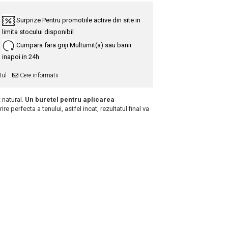
Surprize
Pentru promotiile active din site in
limita stocului disponibil
Cumpara fara griji
Multumit(a) sau banii
inapoi in 24h
tul
Cere informatii
 natural.
Un buretel pentru aplicarea
e perfecta a tenului, astfel incat, rezultatul final va