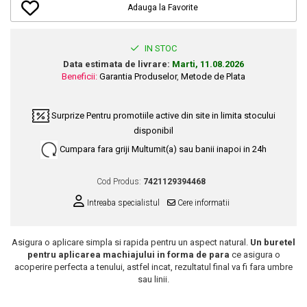
Dupa Plaja
Tus de Ochi
Buze
Volum
Unghii
Adauga la Favorite
Antirid
Intensificatoare
Rimel
Seturi Rujuri / Glossuri
Ingrijire par
Plasturi Pentru Cicatrici
Contur de Ochi
Pigmenti Machiaj
Fiole
Bureti de Baie
IN STOC
Creme de Noapte
Solutii Ingrijire Gene
Serum-Elixir
Data estimata de livrare:
Marti, 11.08.2026
Creme de Zi
Creme Ingrijire Cicatrici
Gene False
Beneficii:
Garantia Produselor
,
Metode de Plata
Uleiuri
Plasturi Antirid
Exfolianti / Scrub / Plasturi
Gene False
Vopsea de Par
Serum / Elixir
Surprize
Pentru promotiile active din site in limita stocului
Glittere Ochi / Ten si Sclipici
Nuantatoare
Imperfectiuni
disponibil
Sprancene
Vopsele
Iritatii
Cumpara fara griji
Multumit(a) sau banii inapoi in 24h
Creion Sprancene
Styling
Matifiant si Purifiant
Fard si Pudra de Sprancene
Fixativ
Cod Produs:
7421129394468
Matifiere
Gel Sprancene
Gel si Ceara
Intreaba specialistul
Cere informatii
Spray Fixare Machiaj
Mascara pentru Sprancene
Spuma
Roseata
Vopsea Sprancene
Perii de Par si Piepteni
Asigura o aplicare simpla si rapida pentru un aspect natural.
Un buretel
Pete
Buze
pentru aplicarea machiajului in forma de para
ce asigura o
acoperire perfecta a tenului, astfel incat, rezultatul final va fi fara umbre
Creion Contur
Ingrijire Gene
sau linii.
Lipgloss / Luciu buze
Ruj