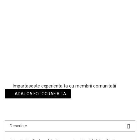
Scrub / Balsam de buze
Netestate pe Animale
Impartaseste experienta ta cu membrii comunitatii
ADAUGA FOTOGRAFIA TA
Descriere