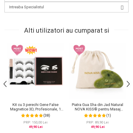
Intreaba Specialistul
Alti utilizatori au cumparat si
Kit cu 3 perechi Gene False
Piatra Gua Sha din Jad Natural
Magnetice 3D, Profesionale, 1
NOVA KISS® pentru Masaj
Aplicator, 1 Eyeliner Magnetic
Facial, Antirid si Drenaj Limfatic,
(38)
(1)
Negru intens, Waterproof, 3
Include Saculet de Bumbac
Modele
PRP: 150,00 Lei
PRP: 89,90 Lei
49,90 Lei
49,90 Lei