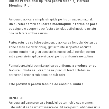
Burete Profesional tip Para pentru Machiaj, Perfect
Blending, Plum
Asigura o aplicare simpla si rapida pentru un aspect natural.
Un buretel pentru aplicarea machiajului in forma de para
ce asigura o acoperire perfecta a tenului, astfel incat, rezultatul
final va fi fara umbre sau linii.
Partea rotunda se foloseste pentru aplicarea fondului de ten pe
zonele mari ale fetei: obraji, gat si frunte, iar partea ascutita
pentru zonele mai greu accesibile: nas si coltul ochilor, pentru
extra precizie in aplicare si capat pentru uniformizare optima.
Forma buretelului permite aplicarea uniforma a
produselor cu
textura lichida sau cremoasa
precum fondul de ten sau
corectorul chiar si sub zona de sub ochi.
Este potrivit si pentru tehnica de contur si umbre.
BENEFICII:
Asigura aplicare precisa a fondului de ten lichid sau cremos.
Este indicat sa fie umezit inainte de utilizare pentru obtinerea unui