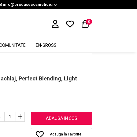
info@produsecosmetice.ro
0
COMUNITATE
EN-GROSS
achiaj, Perfect Blending, Light
-
+
ADAUGA IN COS
Adauga la Favorite