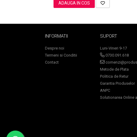
ADAUGA IN COS
Sampoane Colorante
Sampon
INFORMATII
SUPORT
Anti-Cadere
Despre noi
Luni-Vineri 9-17
Anti-Matreata
Termeni si Conditii
0730.091.618
Par Cret
Contact
comenzi@produse
Par Gras
Metode de Plata
Par Normal
Politica de Retur
Par Uscat / Deteriorat
Garantia Produselor
Par Vopsit
ANPC
Balsam si Masca
Solutionarea Online a 
Indreptare
Par Vopsit
Regenerare
Stralucire
Volum