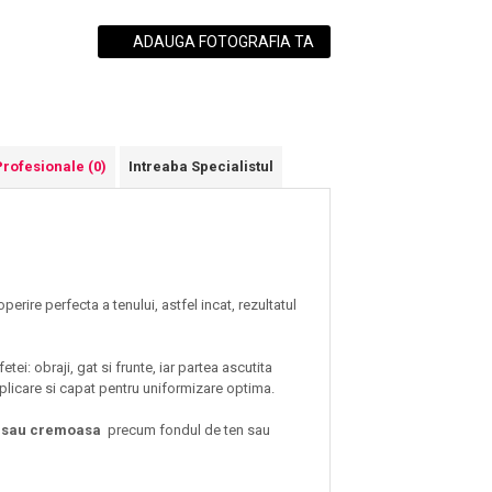
ADAUGA FOTOGRAFIA TA
Profesionale
(0)
Intreaba Specialistul
erire perfecta a tenului, astfel incat, rezultatul
ei: obraji, gat si frunte, iar partea ascutita
 aplicare si capat pentru uniformizare optima.
da sau cremoasa
precum fondul de ten sau