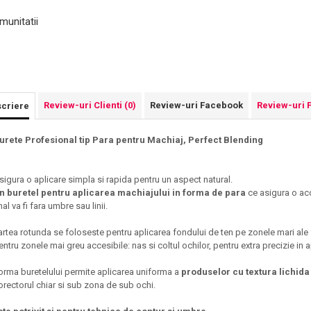
munitatii
Review-uri Clienti
(0)
Review-uri Facebook
Review-uri 
criere
urete Profesional tip Para pentru Machiaj, Perfect Blending
sigura o aplicare simpla si rapida pentru un aspect natural.
n buretel pentru aplicarea machiajului in forma de para
ce asigura o acop
nal va fi fara umbre sau linii.
artea rotunda se foloseste pentru aplicarea fondului de ten pe zonele mari ale fet
entru zonele mai greu accesibile: nas si coltul ochilor, pentru extra precizie in
orma buretelului permite aplicarea uniforma a
produselor cu textura lichi
orectorul chiar si sub zona de sub ochi.