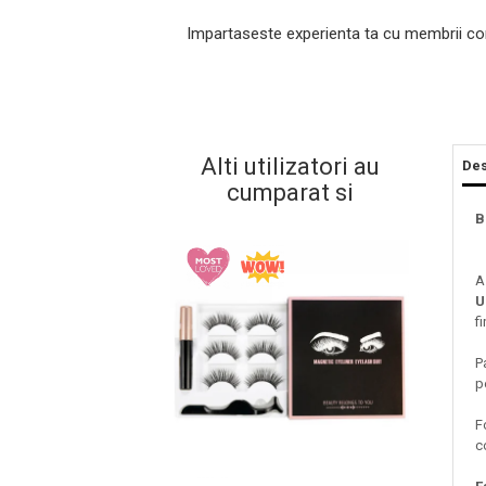
Impartaseste experienta ta cu membrii co
Alti utilizatori au
Des
cumparat si
B
Masaj Facial si Drenaj Limfatic
A
Exfolianti si Masti
U
fi
Gomaj si Exfoliere
Masti
P
Plasturi ochi / nas / frunte
p
Produse Curatare Ten
F
Demachiant si Apa Micelara
c
Gel de Curatare