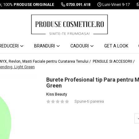
ei, 100%
PRODUSE ORIGINALE
0730.091.618
Luni-Vineri 9-17
REDUCERI
BRANDURI
CADOURI
GET A LOOK
 NYX, Revlon, Masti Faciale pentru Curatarea Tenului /
PENSULE SI ACCESORII /
lending, Light Green
Burete Profesional tip Para pentru M
Green
Kiss Beauty
Spune-ti parerea