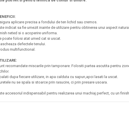
ste potrivit si pentru tehnica de contur si umbre.
ENEFICII:
sigura aplicare precisa a fondului de ten lichid sau cremos.
ste indicat sa fie umezit inainte de utilizare pentru obtinerea unui aspect natural
inish neted si o acoperire uniforma.
e poate folosi atat umed cat si uscat.
ascheaza defectele tenului.
rodus multifunctional.
TILIZARE:
unt recomandate miscarile prin tamponare.
Folositi partea ascutita pentru zon
chilor.
palati dupa fiecare utilizare, in apa calduta cu sapun,apoi lasati la uscat.
uretele nu se spala si stoarce prin rasucire, ci prin presare usoara.
ste accesoriul indispensabil pentru realizarea unui machiaj perfect, cu un finish 