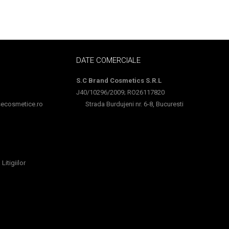
DATE COMERCIALE
S.C Brand Cosmetics S.R.L
J40/10296/2009; RO26117820
cosmetice.ro
Strada Burdujeni nr. 6-8, Bucuresti
Litigiilor