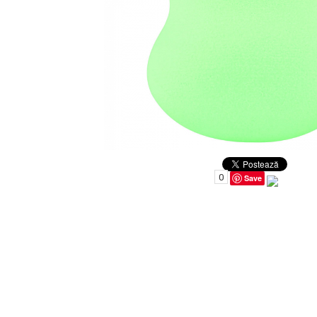
Uleiuri pentru Par
Uleiuri pentru Corp
Uleiuri Unghii / Cuticule
Uleiuri pentru Ten
Uleiuri Esentiale
INGRIJIRE TEN
0
Save