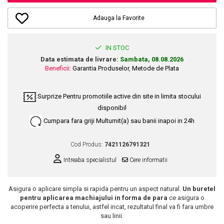
Dupa Plaja
Tus de Ochi
Buze
Volum
Unghii
Antirid
Intensificatoare
Rimel
Seturi Rujuri / Glossuri
Adauga la Favorite
Ingrijire par
Plasturi Pentru Cicatrici
Contur de Ochi
Pigmenti Machiaj
Fiole
Bureti de Baie
Creme de Noapte
Solutii Ingrijire Gene
Serum-Elixir
IN STOC
Creme de Zi
Creme Ingrijire Cicatrici
Gene False
Data estimata de livrare:
Sambata, 08.08.2026
Uleiuri
Plasturi Antirid
Exfolianti / Scrub / Plasturi
Beneficii:
Garantia Produselor
,
Metode de Plata
Gene False
Vopsea de Par
Serum / Elixir
Glittere Ochi / Ten si Sclipici
Nuantatoare
Imperfectiuni
Surprize
Pentru promotiile active din site in limita stocului
Sprancene
Vopsele
Iritatii
disponibil
Creion Sprancene
Styling
Cumpara fara griji
Multumit(a) sau banii inapoi in 24h
Matifiant si Purifiant
Fard si Pudra de Sprancene
Fixativ
Matifiere
Gel Sprancene
Gel si Ceara
Cod Produs:
7421126791321
Spray Fixare Machiaj
Mascara pentru Sprancene
Spuma
Intreaba specialistul
Cere informatii
Roseata
Vopsea Sprancene
Perii de Par si Piepteni
Pete
Buze
Asigura o aplicare simpla si rapida pentru un aspect natural.
Un buretel
Creion Contur
Ingrijire Gene
pentru aplicarea machiajului in forma de para
ce asigura o
acoperire perfecta a tenului, astfel incat, rezultatul final va fi fara umbre
Lipgloss / Luciu buze
sau linii.
Ruj