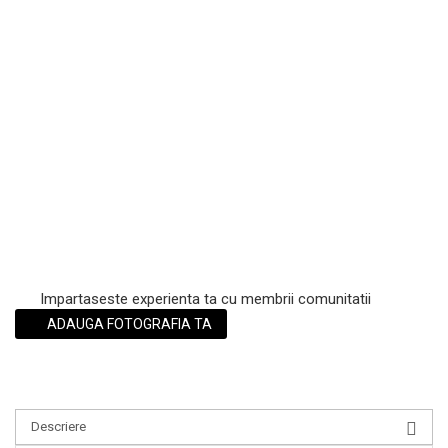
Scrub / Balsam de buze
Netestate pe Animale
Impartaseste experienta ta cu membrii comunitatii
ADAUGA FOTOGRAFIA TA
Descriere