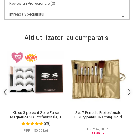
Review-uri Profesionale
(0)
Intreaba Specialistul
Alti utilizatori au cumparat si
Kit cu 3 perechi Gene False
Set 7 Pensule Profesionale
Magnetice 3D, Profesionale, 1
Luxury pentru Machiaj, Gold
Aplicator, 1 Eyeliner Magnetic
Flakes
(38)
Negru intens, Waterproof, 3
PRP: 42,00 Lei
Modele
PRP: 150,00 Lei
29,90 Lei