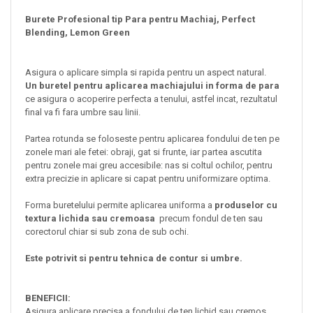
Burete Profesional tip Para pentru Machiaj, Perfect
Blending, Lemon Green
Asigura o aplicare simpla si rapida pentru un aspect natural.
Un buretel pentru aplicarea machiajului in forma de para
ce asigura o acoperire perfecta a tenului, astfel incat, rezultatul
final va fi fara umbre sau linii.
Partea rotunda se foloseste pentru aplicarea fondului de ten pe
zonele mari ale fetei: obraji, gat si frunte, iar partea ascutita
pentru zonele mai greu accesibile: nas si coltul ochilor, pentru
extra precizie in aplicare si capat pentru uniformizare optima.
Forma buretelului permite aplicarea uniforma a
produselor cu
textura lichida sau cremoasa
precum fondul de ten sau
corectorul chiar si sub zona de sub ochi.
Este potrivit si pentru tehnica de contur si umbre.
BENEFICII:
Asigura aplicare precisa a fondului de ten lichid sau cremos.