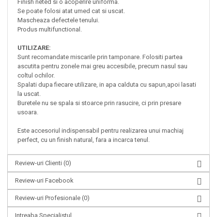
Finish neted si o acoperire uniforma.
Se poate folosi atat umed cat si uscat.
Mascheaza defectele tenului.
Produs multifunctional.
UTILIZARE:
Sunt recomandate miscarile prin tamponare.
Folositi partea
ascutita pentru zonele mai greu accesibile, precum nasul sau
coltul ochilor.
Spalati dupa fiecare utilizare, in apa calduta cu sapun,apoi lasati
la uscat.
Buretele nu se spala si stoarce prin rasucire, ci prin presare
usoara.
Este accesoriul indispensabil pentru realizarea unui machiaj
perfect, cu un finish natural, fara a incarca tenul.
Review-uri Clienti
(0)
Review-uri Facebook
Review-uri Profesionale
(0)
Intreaba Specialistul