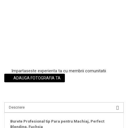
Scrub / Balsam de buze
Netestate pe Animale
Impartaseste experienta ta cu membrii comunitatii
ADAUGA FOTOGRAFIA TA
Descriere
Burete Profesional tip Para pentru Machiaj, Perfect
Blending, Fuchsia