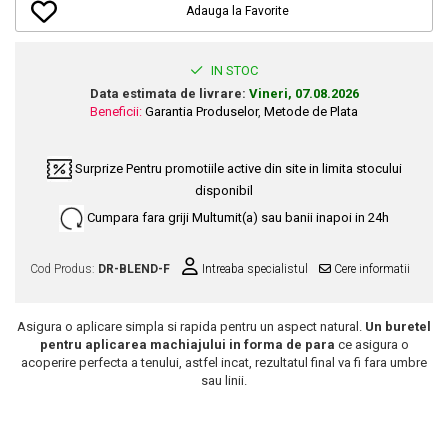
Dupa Plaja
Tus de Ochi
Buze
Volum
Unghii
Adauga la Favorite
Antirid
Intensificatoare
Rimel
Seturi Rujuri / Glossuri
Ingrijire par
Plasturi Pentru Cicatrici
Contur de Ochi
Pigmenti Machiaj
Fiole
Bureti de Baie
IN STOC
Creme de Noapte
Solutii Ingrijire Gene
Serum-Elixir
Data estimata de livrare:
Vineri, 07.08.2026
Creme de Zi
Creme Ingrijire Cicatrici
Gene False
Beneficii:
Garantia Produselor
,
Metode de Plata
Uleiuri
Plasturi Antirid
Exfolianti / Scrub / Plasturi
Gene False
Vopsea de Par
Serum / Elixir
Surprize
Pentru promotiile active din site in limita stocului
Glittere Ochi / Ten si Sclipici
Nuantatoare
Imperfectiuni
disponibil
Sprancene
Vopsele
Iritatii
Cumpara fara griji
Multumit(a) sau banii inapoi in 24h
Creion Sprancene
Styling
Matifiant si Purifiant
Fard si Pudra de Sprancene
Fixativ
Cod Produs:
DR-BLEND-F
Intreaba specialistul
Cere informatii
Matifiere
Gel Sprancene
Gel si Ceara
Spray Fixare Machiaj
Mascara pentru Sprancene
Spuma
Asigura o aplicare simpla si rapida pentru un aspect natural.
Un buretel
Roseata
Vopsea Sprancene
Perii de Par si Piepteni
pentru aplicarea machiajului in forma de para
ce asigura o
Pete
acoperire perfecta a tenului, astfel incat, rezultatul final va fi fara umbre
Buze
sau linii.
Creion Contur
Ingrijire Gene
Lipgloss / Luciu buze
Ruj