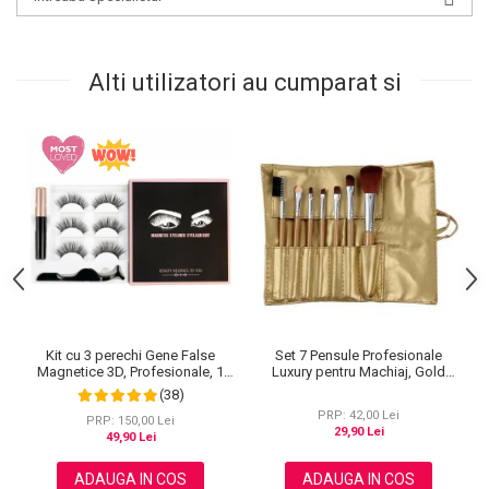
Alti utilizatori au cumparat si
Kit cu 3 perechi Gene False
Set 7 Pensule Profesionale
Magnetice 3D, Profesionale, 1
Luxury pentru Machiaj, Gold
Aplicator, 1 Eyeliner Magnetic
Flakes
(38)
Negru intens, Waterproof, 3
PRP: 42,00 Lei
Modele
PRP: 150,00 Lei
29,90 Lei
49,90 Lei
ADAUGA IN COS
ADAUGA IN COS