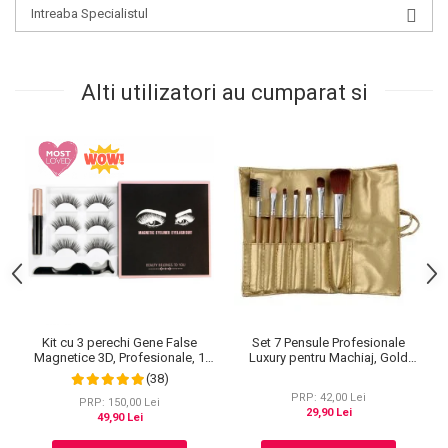
Intreaba Specialistul
Alti utilizatori au cumparat si
Kit cu 3 perechi Gene False
Set 7 Pensule Profesionale
Magnetice 3D, Profesionale, 1
Luxury pentru Machiaj, Gold
Aplicator, 1 Eyeliner Magnetic
Flakes
(38)
Negru intens, Waterproof, 3
PRP: 42,00 Lei
Modele
PRP: 150,00 Lei
29,90 Lei
49,90 Lei