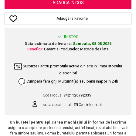
Dupa Plaja
Tus de Ochi
Buze
ADAUGA IN COS
Volum
Unghii
Antirid
Intensificatoare
Rimel
Seturi Rujuri / Glossuri
Ingrijire par
Plasturi Pentru Cicatrici
Contur de Ochi
Pigmenti Machiaj
Adauga la Favorite
Fiole
Bureti de Baie
Creme de Noapte
Solutii Ingrijire Gene
Serum-Elixir
Creme de Zi
Creme Ingrijire Cicatrici
Gene False
Uleiuri
IN STOC
Plasturi Antirid
Exfolianti / Scrub / Plasturi
Gene False
Data estimata de livrare:
Sambata, 08.08.2026
Vopsea de Par
Serum / Elixir
Beneficii:
Garantia Produselor
,
Metode de Plata
Glittere Ochi / Ten si Sclipici
Nuantatoare
Imperfectiuni
Sprancene
Vopsele
Iritatii
Surprize
Pentru promotiile active din site in limita stocului
Creion Sprancene
Styling
disponibil
Matifiant si Purifiant
Fard si Pudra de Sprancene
Fixativ
Cumpara fara griji
Multumit(a) sau banii inapoi in 24h
Matifiere
Gel Sprancene
Gel si Ceara
Spray Fixare Machiaj
Mascara pentru Sprancene
Spuma
Cod Produs:
7421126792335
Roseata
Vopsea Sprancene
Perii de Par si Piepteni
Intreaba specialistul
Cere informatii
Pete
Buze
Creion Contur
Ingrijire Gene
Un buretel pentru aplicarea machiajului in forma de lacrima
Lipgloss / Luciu buze
asigura o acoperire perfecta a tenului, astfel incat, rezultatul final va fi
fara umbre sau linii. Forma buretelului permite aplicarea uniforma a
Ruj