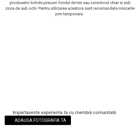
produselor lichide precum fondul de ten sau corectorul chiar si sub
Scrub / Balsam de buze
zona de sub ochi. Pentru utilizarea acestora sunt recomandate miscarile
prin tamponare.
Netestate pe Animale
Impartaseste experienta ta cu membrii comunitatii
ADAUGA FOTOGRAFIA TA