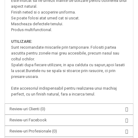
Este indicat sa fie umezit inainte de utilizare pentru obtinerea unui
aspect natural.
Finish neted si o acoperire uniforma.
Se poate folosi atat umed cat si uscat.
Mascheaza defectele tenului.
Produs multifunctional.
UTILIZARE:
Sunt recomandate miscarile prin tamponare.
Folositi partea
ascutita pentru zonele mai greu accesibile, precum nasul sau
coltul ochilor.
Spalati dupa fiecare utilizare, in apa calduta cu sapun,apoi lasati
la uscat.Buretele nu se spala si stoarce prin rasucire, ci prin
presare usoara.
Este accesoriul indispensabil pentru realizarea unui machiaj
perfect, cu un finish natural, fara a incarca tenul.
Review-uri Clienti
(0)
Review-uri Facebook
Review-uri Profesionale
(0)