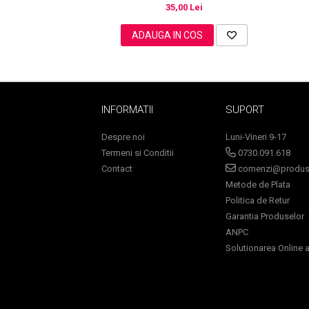
35,00 Lei
ADAUGA IN COS
Sampoane Colorante
Sampon
Anti-Cadere
INFORMATII
SUPORT
Anti-Matreata
Par Cret
Despre noi
Luni-Vineri 9-17
Par Gras
Termeni si Conditii
0730.091.618
Par Normal
Contact
comenzi@produse
Par Uscat / Deteriorat
Metode de Plata
Par Vopsit
Politica de Retur
Balsam si Masca
Garantia Produselor
ANPC
Indreptare
Solutionarea Online a 
Par Vopsit
Regenerare
Stralucire
Volum