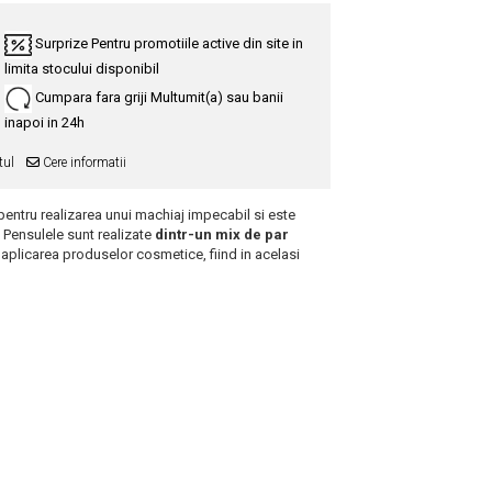
Surprize
Pentru promotiile active din site in
limita stocului disponibil
Cumpara fara griji
Multumit(a) sau banii
inapoi in 24h
tul
Cere informatii
entru realizarea unui machiaj impecabil si este
 Pensulele sunt realizate
dintr-un mix de par
a aplicarea produselor cosmetice, fiind in acelasi