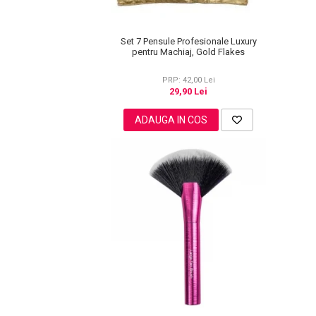
Lotiune Tonica
Hidratare
Contur de Ochi
Set 7 Pensule Profesionale Luxury
pentru Machiaj, Gold Flakes
Creme de Noapte
Creme de Zi
PRP: 42,00 Lei
29,90 Lei
Serum / Elixir
Antirid
ADAUGA IN COS
Contur de Ochi
Creme de Noapte
Creme de Zi
Plasturi Antirid
Serum / Elixir
Imperfectiuni
Iritatii
Matifiant si Purifiant
Matifiere
Spray Fixare Machiaj
Roseata