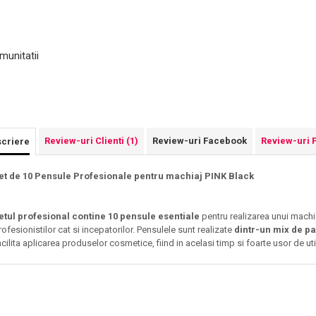
munitatii
Review-uri Clienti
(1)
Review-uri Facebook
Review-uri 
criere
et de 10 Pensule Profesionale pentru machiaj PINK Black
etul profesional contine 10 pensule esentiale
pentru realizarea unui machi
rofesionistilor cat si incepatorilor. Pensulele sunt realizate
dintr-un mix de par
acilita aplicarea produselor cosmetice, fiind in acelasi timp si foarte usor de uti