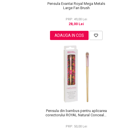
Pensula Evantai Royal Mega Metals
Pete
Large Fan Brush
Ingrijire Gene
PRP: 49,00 Lei
PAR
28,00 Lei
ADAUGA IN COS
Pensula din bambus pentru aplicarea
corectorului ROYAL Natural Concealer
Brush, 100% Eco-friendly
PRP: 50,00 Lei