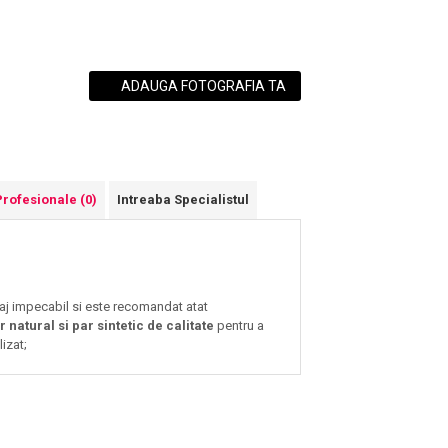
ADAUGA FOTOGRAFIA TA
Profesionale
(0)
Intreaba Specialistul
aj impecabil si este recomandat atat
 natural si par sintetic de calitate
pentru a
lizat;