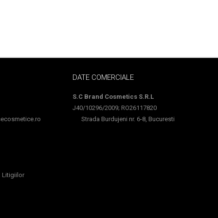
DATE COMERCIALE
S.C Brand Cosmetics S.R.L
J40/10296/2009; RO26117820
cosmetice.ro
Strada Burdujeni nr. 6-8, Bucuresti
Litigiilor