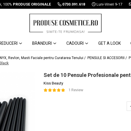
ei, 100%
PRODUSE ORIGINALE
0730.091.618
Luni-Vineri 9-17
REDUCERI
BRANDURI
CADOURI
GET A LOOK
 NYX, Revlon, Masti Faciale pentru Curatarea Tenului /
PENSULE SI ACCESORII /
P
 Black
Set de 10 Pensule Profesionale pen
Kiss Beauty
1 Review