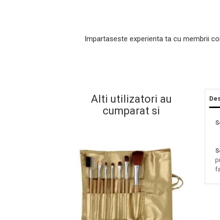
Impartaseste experienta ta cu membrii co
Alti utilizatori au
Des
cumparat si
Masaj Facial si Drenaj Limfatic
S
Exfolianti si Masti
Gomaj si Exfoliere
S
Masti
p
f
Plasturi ochi / nas / frunte
Produse Curatare Ten
Demachiant si Apa Micelara
Gel de Curatare