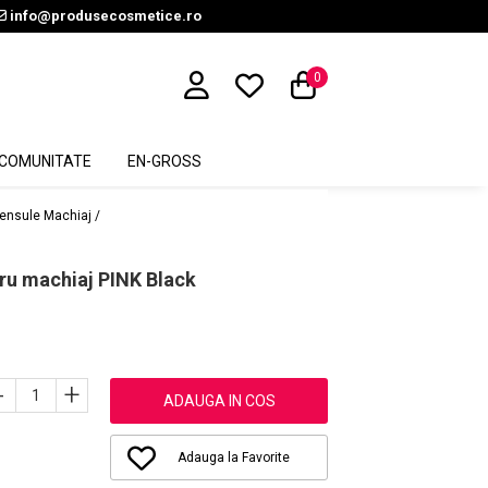
info@produsecosmetice.ro
0
COMUNITATE
EN-GROSS
ensule Machiaj /
tru machiaj PINK Black
-
+
ADAUGA IN COS
Adauga la Favorite