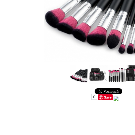
Uleiuri pentru Par
Uleiuri pentru Corp
Uleiuri Unghii / Cuticule
Uleiuri pentru Ten
Uleiuri Esentiale
INGRIJIRE TEN
0
Save