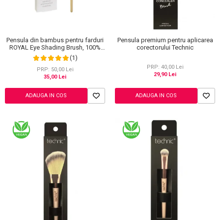
Ingrijire Gene
Lipgloss / Luciu buze
Ruj
Scrub / Balsam de buze
Pensula din bambus pentru farduri
Pensula premium pentru aplicarea
Netestate pe Animale
ROYAL Eye Shading Brush, 100%
corectorului Technic
Eco-friendly
(1)
PRP: 40,00 Lei
PRP: 50,00 Lei
29,90 Lei
35,00 Lei
ADAUGA IN COS
ADAUGA IN COS