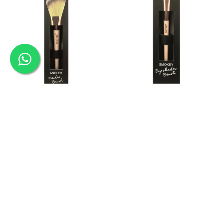
Pensula premium unghiulara pentru
Pensula premium pentru aplicarea
aplicarea machiajului Technic
fardurilor de tip pudra sau crema
Technic
PRP: 40,00 Lei
PRP: 40,00 Lei
39,00 Lei
29,90 Lei
ADAUGA IN COS
ADAUGA IN COS