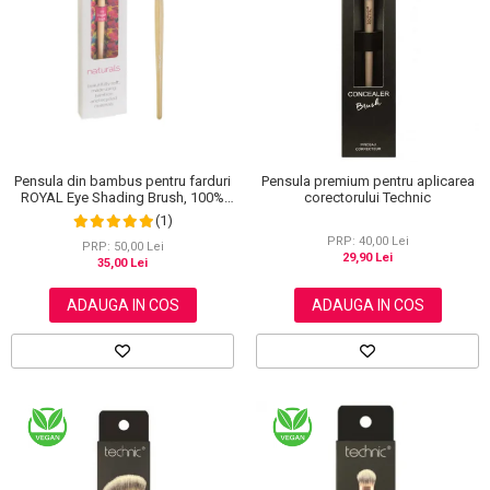
Scrub / Balsam de buze
Netestate pe Animale
Pensula din bambus pentru farduri
Pensula premium pentru aplicarea
ROYAL Eye Shading Brush, 100%
corectorului Technic
Eco-friendly
(1)
PRP: 40,00 Lei
PRP: 50,00 Lei
29,90 Lei
35,00 Lei
ADAUGA IN COS
ADAUGA IN COS