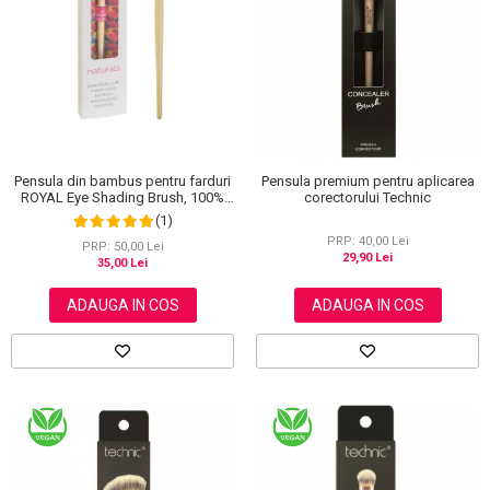
Scrub / Balsam de buze
Netestate pe Animale
Pensula din bambus pentru farduri
Pensula premium pentru aplicarea
ROYAL Eye Shading Brush, 100%
corectorului Technic
Eco-friendly
(1)
PRP: 40,00 Lei
PRP: 50,00 Lei
29,90 Lei
35,00 Lei
ADAUGA IN COS
ADAUGA IN COS