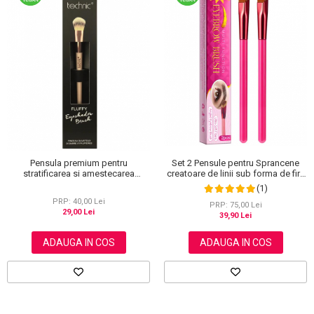
Pensula premium pentru
Set 2 Pensule pentru Sprancene
stratificarea si amestecarea
creatoare de linii sub forma de fire
fardurilor de pleoape pulbere sau
de par, Efect 4D, Microblading,
(1)
presate, Technic
Sefudun
PRP: 40,00 Lei
PRP: 75,00 Lei
29,00 Lei
39,90 Lei
ADAUGA IN COS
ADAUGA IN COS