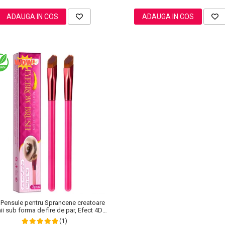
ADAUGA IN COS
ADAUGA IN COS
 Pensule pentru Sprancene creatoare
nii sub forma de fire de par, Efect 4D,
Microblading, Sefudun
(1)