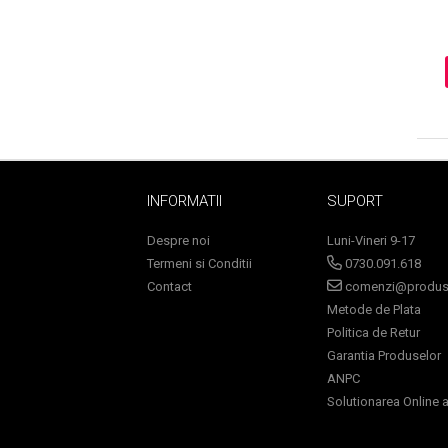
Sampoane Colorante
Sampon
Anti-Cadere
Anti-Matreata
Par Cret
INFORMATII
SUPORT
Par Gras
Par Normal
Despre noi
Luni-Vineri 9-17
Termeni si Conditii
0730.091.618
Par Uscat / Deteriorat
Contact
comenzi@produse
Par Vopsit
Metode de Plata
Balsam si Masca
Politica de Retur
Indreptare
Garantia Produselor
Par Vopsit
ANPC
Regenerare
Solutionarea Online a 
Stralucire
Volum