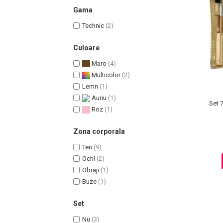
Gama
Technic
(2)
Culoare
Uleiuri pentru Par
Maro
(4)
Uleiuri pentru Corp
Multicolor
(2)
Uleiuri Unghii / Cuticule
Lemn
(1)
Uleiuri pentru Ten
Auriu
(1)
Set 
Uleiuri Esentiale
Roz
(1)
INGRIJIRE TEN
Zona corporala
Ten
(9)
Ochi
(2)
Obraji
(1)
Buze
(1)
Set
Nu
(3)