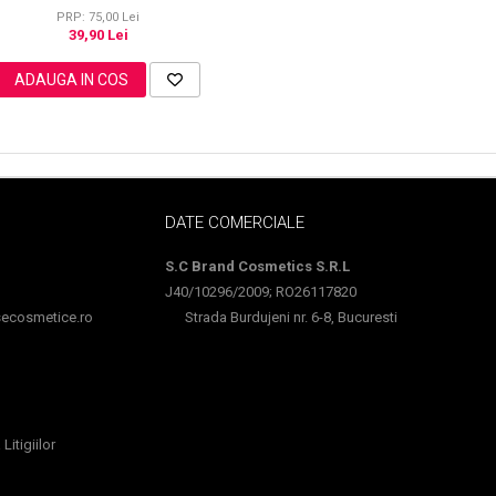
PRP: 75,00 Lei
39,90 Lei
ADAUGA IN COS
DATE COMERCIALE
S.C Brand Cosmetics S.R.L
J40/10296/2009; RO26117820
cosmetice.ro
Strada Burdujeni nr. 6-8, Bucuresti
Litigiilor