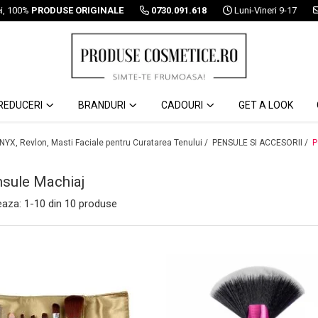
ei, 100%
PRODUSE ORIGINALE
0730.091.618
Luni-Vineri 9-17
REDUCERI
BRANDURI
CADOURI
GET A LOOK
 NYX, Revlon, Masti Faciale pentru Curatarea Tenului /
PENSULE SI ACCESORII /
P
sule Machiaj
eaza:
1-
10
din
10
produse