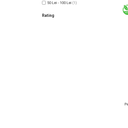
Lotiune Tonica
50 Lei - 100 Lei
(1)
Hidratare
Rating
Contur de Ochi
Creme de Noapte
Creme de Zi
Serum / Elixir
Antirid
Contur de Ochi
Creme de Noapte
Creme de Zi
Plasturi Antirid
Serum / Elixir
Imperfectiuni
Iritatii
P
Matifiant si Purifiant
Matifiere
Spray Fixare Machiaj
Roseata