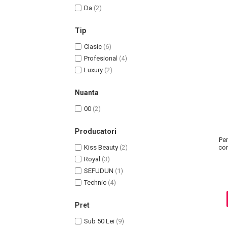
Da
(2)
Tip
Clasic
(6)
Profesional
(4)
Luxury
(2)
Nuanta
00
(2)
Masaj Facial si Drenaj Limfatic
Producatori
Exfolianti si Masti
Pe
Kiss Beauty
(2)
cor
Gomaj si Exfoliere
Royal
(3)
Masti
SEFUDUN
(1)
Plasturi ochi / nas / frunte
Technic
(4)
Produse Curatare Ten
Demachiant si Apa Micelara
Pret
Gel de Curatare
Sub 50 Lei
(9)