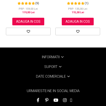
Intarirea Firului de Par, Infuzat cu
Tratarea scalpului, Ingrijirea
(1)
(9)
Biotina, NOVA KISS®, 300 ml
Tenului, Genelor si Sprancenelor,
Aliver 60 ml
PRP: 135,00 Lei
PRP: 159,00 Lei
115,00 Lei
119,00 Lei
ADAUGA IN COS
ADAUGA IN COS
INFORMATII
SUPORT
DATE COMERCIALE
URMARESTE-NE IN SOCIAL MEDIA