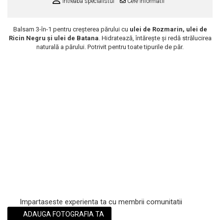
Intreaba specialistul
Cere informatii
Scrub / Balsam de buze
Netestate pe Animale
Balsam 3-în-1 pentru creșterea părului cu
ulei de Rozmarin, ulei de
Ricin Negru și ulei de Batana
. Hidratează, întărește și redă strălucirea
naturală a părului. Potrivit pentru toate tipurile de păr.
Impartaseste experienta ta cu membrii comunitatii
ADAUGA FOTOGRAFIA TA