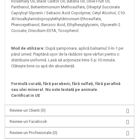
Rosemary Oil, Black Castor Oil, Batana Oil, Olive Fruit Oil,
Panthenol, Behentrimonium Methosulfate, Diheptyl Succinate
Capryloyl Glycerin / Sebacic Acid Copolymer, Cetyl Alcohol, C10-
40 lsoalkylamidopropylethyldimonium Ethosulfate,
Phenoxyethanol, Benzoic Acid, Ethylhexylglycerin, Glycereth-2
Cocoate, Disodium EDTA, Tocopherol.
Mod de utilizare:
După șamponare, aplică balsamul 3-în-1 pe
părul umed. Piaptănă ușor de la rădăcini spre vârfuri pentru o
distribuire uniformă. Lasă să acționeze între 5 și 10 minute.
Clătește bine cu apă din abundență.
Formulă curată, fără parabeni, fără sulfați, fără parafină
sau ulei mineral. Nu este testată pe animale.
Certificat in UE
Review-uri Clienti
(0)
Review-uri Facebook
Review-uri Profesionale
(0)