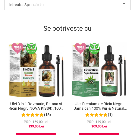
Intreaba Specialistul
Se potriveste cu
Ulei 3 in 1 Rozmarin, Batana și
Ulei Premium de Ricin Negru
Ricin Negru NOVA KISS® ,100%
Jamaican 100% Pur & Natural
Pur & Natural, Grad Terapeutic
NOVA KISS® pentru cresterea
(18)
(1)
Premium, pentru Cresterea
parului, ingrijirea scalpului, pielii,
Parului, Tratarea Scalpului si
genelor si sprancenelor, 60 ml
PRP: 189,00 Lei
PRP: 149,00 Lei
Pielii, 60 ml
139,00 Lei
109,00 Lei