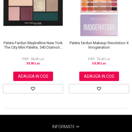
Scrub / Balsam de buze
Netestate pe Animale
Paleta Farduri Maybelline New York
Paleta farduri Makeup Revolution X
The City Mini Palette, 540 Diamond
Imogenation
District, 6 g
PRP: 58,00 Lei
PRP: 70,00 Lei
39,90 Lei
59,90 Lei
ADAUGA IN COS
ADAUGA IN COS
INFORMATII