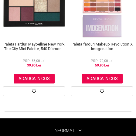
Scrub / Balsam de buze
Netestate pe Animale
Paleta Farduri Maybelline New York
Paleta farduri Makeup Revolution X
The City Mini Palette, 540 Diamond
Imogenation
District, 6 g
PRP: 58,00 Lei
PRP: 70,00 Lei
39,90 Lei
59,90 Lei
ADAUGA IN COS
ADAUGA IN COS
INFORMATII