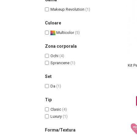
Makeup Revolution
(1)
Culoare
Multicolor
(5)
Uleiuri pentru Par
Uleiuri pentru Corp
Zona corporala
Uleiuri Unghii / Cuticule
Ochi
(4)
Uleiuri pentru Ten
Sprancene
(1)
Uleiuri Esentiale
Kit P
INGRIJIRE TEN
Set
Da
(1)
Tip
Clasic
(4)
Luxury
(1)
Forma/Textura