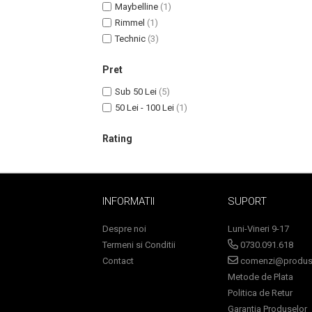
Lotiune Tonica
Maybelline
(1)
Hidratare
Rimmel
(1)
Technic
(3)
Contur de Ochi
Creme de Noapte
Pret
Creme de Zi
Sub 50 Lei
(5)
Serum / Elixir
50 Lei - 100 Lei
(1)
Antirid
Contur de Ochi
Rating
Creme de Noapte
Creme de Zi
Plasturi Antirid
INFORMATII
SUPORT
Serum / Elixir
Imperfectiuni
Despre noi
Luni-Vineri 9-17
Iritatii
Termeni si Conditii
0730.091.618
Matifiant si Purifiant
Contact
comenzi@produse
Matifiere
Metode de Plata
Politica de Retur
Spray Fixare Machiaj
Garantia Produselor
Roseata