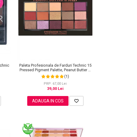
echnic
Paleta Profesionala de Farduri Technic 15
Pressed Pigment Palette, Peanut Butter &
Jelly, 15 Culori, 30 g
(1)
PRP: 67,00 Lei
39,00 Lei
ADAUGA IN COS