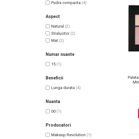
Pudra compacta
(4)
Aspect
Natural
(2)
Stralucitor
(2)
Mat
(2)
Numar nuante
15
(1)
Masaj Facial si Drenaj Limfatic
Paleta
Beneficii
Min
Exfolianti si Masti
Lunga durata
(4)
Gomaj si Exfoliere
Masti
Nuanta
Plasturi ochi / nas / frunte
00
(1)
Produse Curatare Ten
Demachiant si Apa Micelara
Producatori
Gel de Curatare
Makeup Revolution
(1)