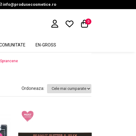
info@produsecosmetice.ro
0
COMUNITATE
EN-GROSS
 Sprancene
Ordoneaza: