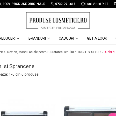
ei, 100%
PRODUSE ORIGINALE
0730.091.618
Luni-Vineri 9-17
REDUCERI
BRANDURI
CADOURI
GET A LOOK
 NYX, Revlon, Masti Faciale pentru Curatarea Tenului /
TRUSE SI SETURI /
Ochi si
i si Sprancene
eaza:
1-
6
din
6
produse