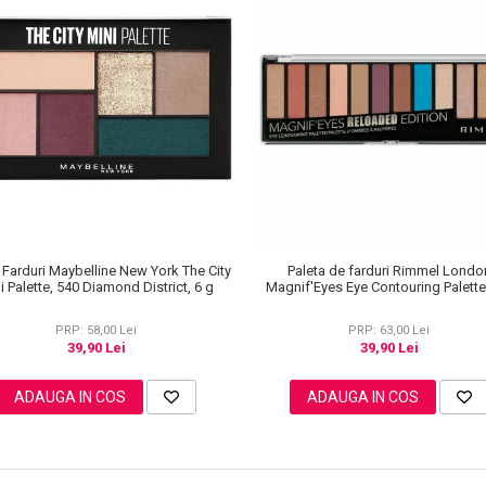
 Farduri Maybelline New York The City
Paleta de farduri Rimmel Londo
i Palette, 540 Diamond District, 6 g
Magnif'Eyes Eye Contouring Palett
Reloaded Edition, 14.2 g
PRP: 58,00 Lei
PRP: 63,00 Lei
39,90 Lei
39,90 Lei
ADAUGA IN COS
ADAUGA IN COS