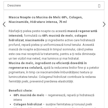
Descriere
Masca Noapte cu Mucina de Melc 68%, Colagen,
Niacinamide, Hidratare intensa, 75 ml
Răsfață-ți pielea peste noapte cu această
mască regenerantă
intensivă
, formulată cu
68% mucină de melc
,
colagen
hidrolizat
,
niacinamide
și ingrediente active care hidratează
profund, repară pielea și uniformizează tonul tenului. Această
mască de noapte acționează în timpul somnului, când pielea
este cea mai receptivă la tratamente, pentru a-ți reda dimineața
un ten vizibil mai neted, mai luminos și mai hidratat.
Mucina de melc, ingredient cu eficiență dovedită în
regenerarea celulară,
ajută la reducerea liniilor fine și a petelor
pigmentare, în timp ce niacinamidele îmbunătățesc textura și
luminozitatea tenului. Colagenul hidrolizat contribuie la redarea
fermității pielii, prevenind pierderea elasticității.
Beneficii cheie:
68% mucină de melc
– regenerează, repară și hidratează
intens
Colagen hidrolizat
– susține fermitatea și tonusul pielii