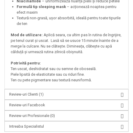
Niacinamide
– uniformizează nuanța pielii și reduce petele
Formulă tip sleeping mask
– acționează noaptea pentru
efect maxim
Textură non-grasă, ușor absorbită, ideală pentru toate tipurile
de ten
Mod de utilizare:
Aplică seara, ca ultim pas în rutina de îngrijire,
pe tenul curat și uscat. Lasă să se usuce 15 minute înainte de a
merge la culcare. Nu se clătește. Dimineața, clătește cu apă
călduță și urmează rutina zilnică obișnuită.
Potrivită pentru:
Ten uscat, deshidratat sau cu semne de oboseală.
Piele lipsită de elasticitate sau cu riduri fine.
Ten cu pete pigmentare sau textură neuniformă.
Review-uri Clienti
(1)
Review-uri Facebook
Review-uri Profesionale
(0)
Intreaba Specialistul