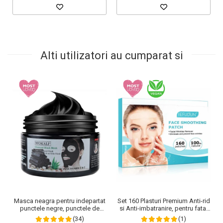
Alti utilizatori au cumparat si
Set 160 Plasturi Premium Anti-rid
Masca neagra pentru indepartat
si Anti-imbatranire, pentru fata,
punctele negre, punctele de
gat si decolteu, 100% Naturali
grasime, efect anti-rid, Wokali cu
(1)
(34)