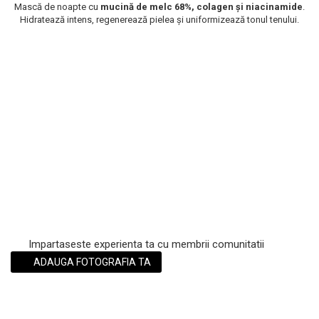
Mască de noapte cu
mucină de melc 68%, colagen și niacinamide
.
Scrub / Balsam de buze
Hidratează intens, regenerează pielea și uniformizează tonul tenului.
Netestate pe Animale
Impartaseste experienta ta cu membrii comunitatii
ADAUGA FOTOGRAFIA TA