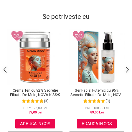
Se potriveste cu
Crema Ten cu 92% Secretie
Ser Facial Puternic cu 96%
Filtrata De Melc, NOVA KISS®
Secretie Filtrata De Melc, NOVA
Advanced Snail 92 All In One,
KISS® Snail 96 Power Serum,
(3)
(3)
100 g
100 ml
PRP: 125,00 Lei
PRP: 150,00 Lei
79,00 Lei
89,00 Lei
ADAUGA IN COS
ADAUGA IN COS